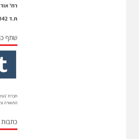
רח' אודם 14 , פתח ת
ת.ד 7042 , מיקוד 4917001
שתף כ
חברת 'געש
התאורה על
כתבות 