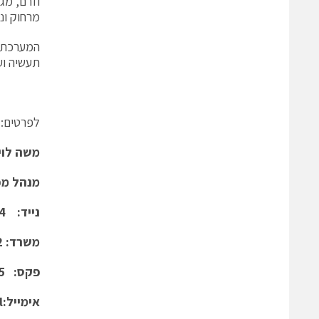
וזרם, מג
מרחוק ונ
תעשיה וע
לפרטים:
משה לוי
מנהל מכ
נייד: 052-8385184
משרד: 03-9243352
פקס: 03-9243385
אימייל:
l