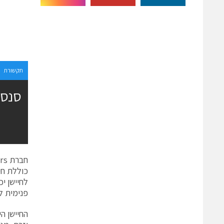
תקשורת
לחיישן י
פנימית ל
החיישן ה