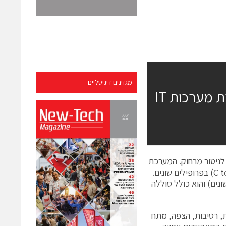
מגזינים דיגיטליים
סנסור טמפרטורה אלחוטי Rack Sentry –לבקרת מערכות IT
נסורים לניטור מרחוק. המערכת
כוללת חיישני טמפרטורה אלחוטיים בעלי דיוק גבוה (-40˚C to +125˚C, +/-0.5˚C) בפרופילים שונים.
ונים) והוא כולל סוללה
ת, רטיבות, הצפה, מתח