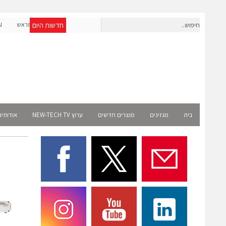
חדשות היום
חברת IAIG גייסה 6 מיליון דולר להקמת חברות תוכנה שנבנו מראש
לעידן ה-AI
Select
בית
מגזינים
מוצרים חדשים
ערוץ NEW-TECH TV
אודותינ