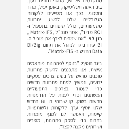
מתקדמים של BI, מחסני נתונים בענן,
ביג דאטה ואנליטיקה, באופן יעיל, מהיר
וחסכוני. בכך אנו מסייעים ללקוחות
הגלובליים שלנו להשיג יתרונות
משמעותיים, כולל שיפורים בתפעול ו-
ROI מדיד", אמר מנכ"ל ,Matrix-IFS
,
רנן לוי
. "אנו שמחים לצרף את מוביל ה-
BI עידו ביגר לניהול את תחום BI/Big
Data החדש ב- Matrix-FIS".
ביגר הוסיף: "בנוסף לפתרונות מותאמים
אישית, אנו מתכננים להשיק פתרונות
מוכנים מראש על בסיס צרכים עסקיים
ידועים, ונמשיך לפתח פתרונות חדשים
כדי לעמוד בצרכים התפעוליים
המשתנים וכדי לענות על הזדמנויות
חדשות בשוק. קו שירותי ה- BI החדש
שלנו יוסיף ערך ללקוחות ולשותפויות
קיימות, ויאפשר לנו למנף מומחיות
בתחום כדי לספק פתרונות, מוצרים
ושירותים מקצה לקצה".