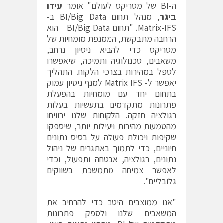
ה-BI של מטריקס לעולם" אומר
עידו
ביגר
, מנהל תחום BI/Big Data ב-
Matrix-IFS. "תחום BI/Big Data הוא
הרחבה מתבקשת, הממנפת מומחיות של
מטריקס כדי להביא ניסיון נרחב,
משאבים, טכנולוגיה ותמיכה, שיאפשרו
לטפל במהירות בצרכי הלקוח. התהליך
יאפשר ל- Matrix IFS למנף ניסיון עמוק
בתחום יחד עם מומחיות בהפעלת
פתרונות מתקדמים בתעשיות בעלות
רגולציה חזקה. הלקוחות שלנו ירוויחו
מהטמעות מהירות ויעילות יותר, שיספקו
שקיפות ויכולת פעולה על בסיס נתונים
חיוניים, כדי לתמוך באתגרים של ניהול
נתונים, רגולציה, אבטחה ותפעול, וכדי
לאפשר צמיחה מתמשכת בשווקים
גלובליים".
"אנו ממוצבים היטב כדי להרחיב את
המשאבים שלנו ולספק פתרונות