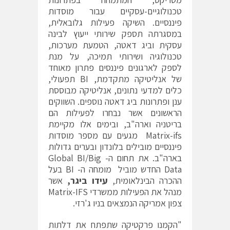
טכנולוגיים-עסקיים עבור מוסדות
פיננסיים. השיקה פעילות גלובאלית,
במסגרתה תספק שירותי ייעוץ לבינה
עסקית וביג דאטה, הטמעת מערכות,
טכנולוגיה ושירותי תמיכה, על מנת
לספק לארגונים פיננסים פתרון מאוחד
של אנליטיקה מתקדמת, BI תפעולי,
כלים למדעי נתונים, אנליטיקה מבוססת
ענן ופתרונות ביג דאטה נוספים. השווקים
הראשונים אשר נבחרו לפעילות הם
בריטניה וארה"ב, ובימים אלו מקיימת
Matrix-ifs מגעים עם מספר מוסדות
פיננסיים מובילים בלונדון ובערים גדולות
בארה"ב. את תחום ה- Global BI/Big
Data החדש מוביל מומחה ה- BI בעל
ההכרה הבינלאומית,
עידו ביגר,
אשר
מנהל את הפעילות ממשרדי Matrix-IFS
צפון אמריקה הנמצאים בניו ג'רזי.
"הקמנו פרקטיקה שתפתח את דלתות