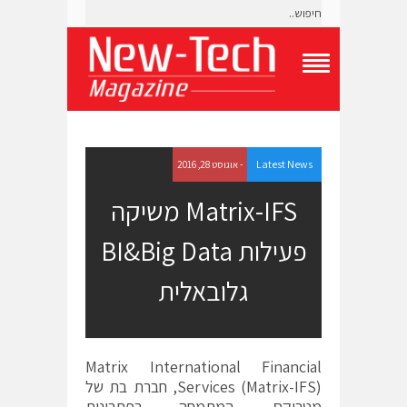
T
o
g
g
l
e
Latest News
- אוגוסט 28, 2016
N
a
Matrix-IFS משיקה
v
i
פעילות BI&Big Data
g
a
t
גלובאלית
i
o
n
M
e
Matrix International Financial
n
Services (Matrix-IFS), חברת בת של
u
מטריקס, המתמחה בפתרונות