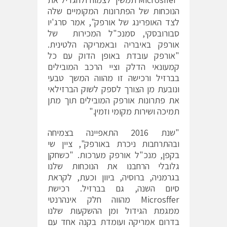
הנוכחות של הפתרונות המקומיים שלה
לצד האופרינג של אורפק", אמר סרג'יו
סבורובסקי, סמנכ"ל המכירות של
אורפק באיבריה ובאמריקה הלטינית.
"אורפק עובדת באופן הדוק עם כל
קמעונאי הדלק וציי הרכב המובילים
בברזיל ורכישה זו מהווה המשך טבעי
ונובעת מן הצורך לספק לשוק הברזילאי
את פתרונות אורפק המובילים תוך מתן
תמיכה ושירות מקומי וזמין."
"שנת 2016 התאפיינה בצמיחה
ובהתרחבות ניכרת באורפק", ציין שי
בקפן, מנכ"ל אורפק מערכות. "כשחקן
גלובלי הרחבנו את הנוכחות שלנו
בגרמניה, ברוסיה, ביוון וכעת, לקראת
סיום השנה, גם בברזיל. רכישת
Microsffer מהווה חלק אינהרנטי
ממגמת הגידול ומן ההשקעות שלנו
בדרום אמריקה ועומדת בקנה אחד עם