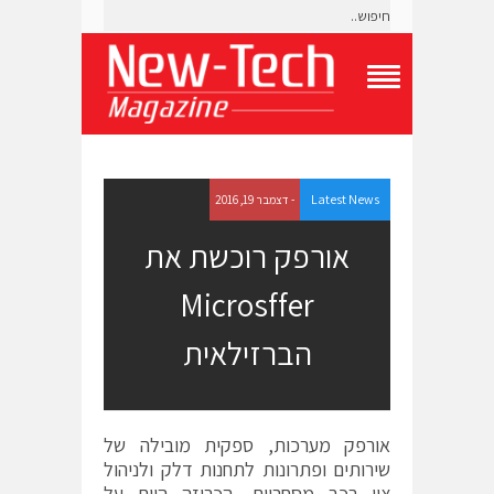
T
o
g
g
l
e
Latest News
- דצמבר 19, 2016
N
a
אורפק רוכשת את
v
i
Microsffer
g
a
t
הברזילאית
i
o
n
M
e
אורפק מערכות, ספקית מובילה של
n
שירותים ופתרונות לתחנות דלק ולניהול
u
ציי רכב מסחריים, הכריזה היום על