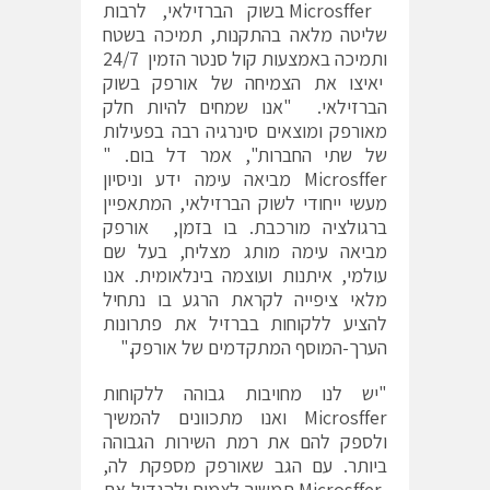
Microsffer בשוק הברזילאי, לרבות
שליטה מלאה בהתקנות, תמיכה בשטח
ותמיכה באמצעות קול סנטר הזמין 24/7
יאיצו את הצמיחה של אורפק בשוק
הברזילאי. "אנו שמחים להיות חלק
מאורפק ומוצאים סינרגיה רבה בפעילות
של שתי החברות", אמר דל בום. "
Microsffer מביאה עימה ידע וניסיון
מעשי ייחודי לשוק הברזילאי, המתאפיין
ברגולציה מורכבת. בו בזמן, אורפק
מביאה עימה מותג מצליח, בעל שם
עולמי, איתנות ועוצמה בינלאומית. אנו
מלאי ציפייה לקראת הרגע בו נתחיל
להציע ללקוחות בברזיל את פתרונות
הערך-המוסף המתקדמים של אורפק."
"יש לנו מחויבות גבוהה ללקוחות
Microsffer ואנו מתכוונים להמשיך
ולספק להם את רמת השירות הגבוהה
ביותר. עם הגב שאורפק מספקת לה,
Microsffer תמשיך לצמוח ולהגדיל את