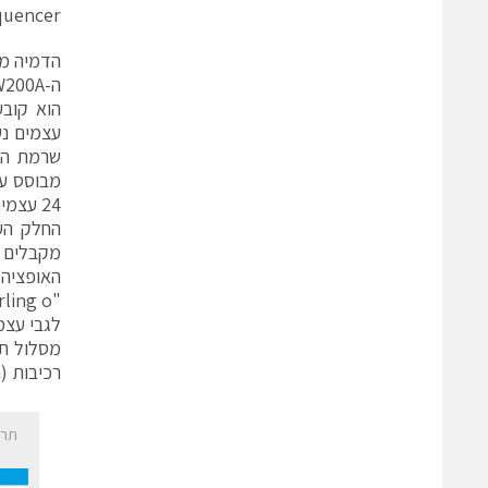
Sequencer (ראה מאמר
הדמיה מצ
עצמים נע
שרמת הא
מבוסס על
24 עצמים עומדים ונעים.
"Swerling o" על-פי הסטטיסטיקה RCS הבסיסית.
מסלול תנ
רכיבות (superposition) של הדים ניתנת להדמיה בקלות על-ידי עירוב בין עצמים עומדים ונעים.
תרח