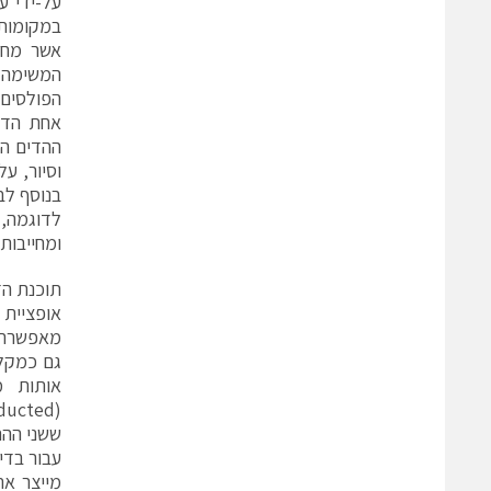
על-ידי ע
במקומות
אשר מחש
המשימה 
הפולסים.
אחת הדרי
ההדים הר
וסיור, ע
בנוסף לב
לדוגמה, 
ומחייבות
תוכנת ה
גם כמקלט
אותות מ
ששני ההת