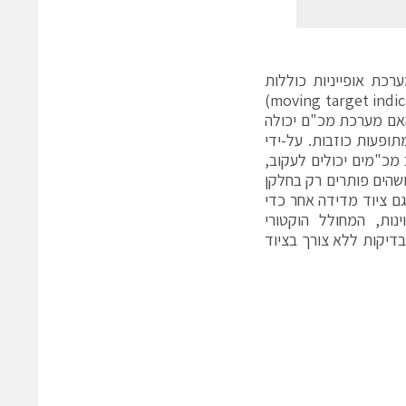
רכת אופייניות כוללות
אישור ביצועי דיכוי מטרות קבועות עבור מכ"מי חיווי מיקום מטרה (moving target indicator – MTI)
האם מערכת מכ"ם יכולה
תופעות כוזבות. על-ידי
 מכ"מים יכולים לעקוב,
ושהים פותרים רק בחלקן
גם ציוד מדידה אחר כדי
ת ה-RF והרב-צדדיות המצוינות, המחולל הוקטורי
 לשמש לביצוע מגוון בדיקות ללא צורך בציוד