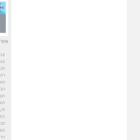
איור 1. תרחיש בדיקה כדי לקבוע את רזולוציית הטווח 
עבו
עצמ
תכו
רזו
האז
העצ
הטו
זה,
בזו
מכ”
הדי