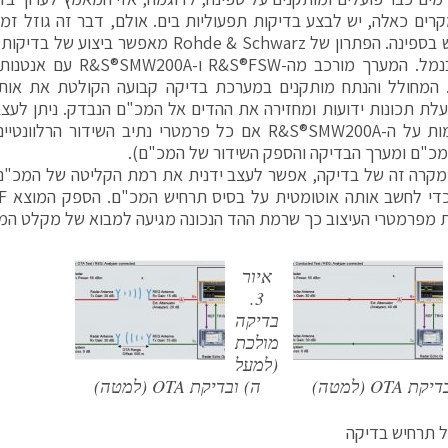
קרים כאלה, יש לבצע בדיקות תפעוליות בים. אולם, דבר זה גוזל זמן
להשתמש בספינה. הפתרון של Rohde & Schwarz מאפ
יור 5). המחולל והנתח מותקנים במערכת בדיקה קבועה הקולטת את א
לת תכונות ידועות ומחזירה את ההדים אל המכ"ם הנבדק. ניתן לעצב
5) בשלמות על ה-R&S®SMW200A אם כל פרמטרי נתיב השידור 
כ"ם ומערך הבדיקה והספק השידור של המכ"ם).
 מקרה זה של בדיקה, אפשר לעצב ידנית את רמת הקליטה של המכ"
 מפרמטרי העיצוב כך שרמת ההד הנכונה מגיעה למבוא של מקלט המ
איור
3.
בדיקה
מולכת
(למעל
 OTA (למטה)
ה) ובדיקת OTA (למטה)
 תרחיש בדיקה