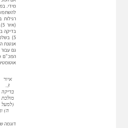
מידי. במ
(א
בדיקה בע
אנטנת המ
גם עבור
אוטומטית
איור
3.
בדיקה
מולכת
(למעל
ה) ובדיקת
דוגמה של