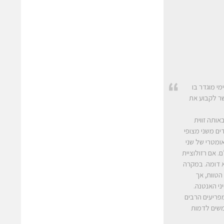
י מוגדר בו
שר לקבוע את
אותה זווית
ם משני מצופי
גיאומטרי של שני
. אם רזולוציית
א דומה. במקרה
הטווח, אך
יני האנטנה.
מפריעים הרבים
Rohde & Schwar מאפשר למשתמשים לדמות