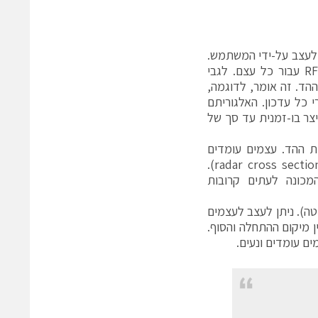
ניתן לעצב על-ידי המשתמש.
הוא קובע אוטומטית את ההשהיה, את תדר ה-Doppler ואת רמת מוצא ה-RF עבור כל עצם. לגבי
הד. זה אומר, לדוגמה,
כל עדכון. האלגוריתם
צר בו-זמנית עד סך של
ירת אות ההד. עצמים עומדים
מקבלים טווח מיוחד. הממד שלהם ניתן להגדיר דרך חתך הפעולה (radar cross section –RCS).
גדירה את עצמי הנקודה עם RCS קבוע, המכונה לעתים קרובות
, ניתן לקבוע את טווח ההתחלה והסיום אל המכ"ם (איור 2, למטה). ניתן לעצב לעצמים
ן מיקום ההתחלה והסוף.