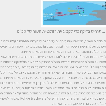
של מכ"ם
ר בדיקות אשרור, מכ”מים ימים מותקנים על ספינה ומופעלים. הספינה פועלת בתחום ימ
ים עם תכונות הטיה והספק הטיה (בעיקר מצופים) ממוקמים. אלה מסודרים כך שאפ
נות המכ”ם החשובות ביותר כגון רזולוציית הטווח ורזולוציית האזימות.
לוציית הטווח של מכ”ם היא היכולת לזהות ששני עצמים הממוקמים אחד מאחורי השני ב
ימות אל המכ”ם הם עצמים נפרדים. המכ”ם הנבדק משדר אות פולסי וקולט אותות הדי
הבדיקה (איור 1). ההפרש בין זמני ההשהיה של שני ההדים מהווה מדידה עבור המרחב ה
מים. אם המערכת יכולה להבחין בין שני אותות ההד, שני העצמים יוצגו על מסך המכ”ם
וח היא נמוכה מידי, רק עצם אחד ייראה על המסך. הקביעה של רזולוציית האזימות הי
 נעשית בדיקה כדי לראות אם המערכת יכולה להבחין בין שני עצמים הממוקמים באותו 
ויות אזימות שונות כלפי הכיוון אליו הספינה נוסעת. יכולת זו נקבעת בעיקר על-ידי מאפי
מי ניווט צריכים להיות מסוגלים לזהות בבטחה ספינות אחרות באזור על אף ההדים ה
הנגרמים על-ידי ים גבוה. פיתרון הבדיקה החדש של z
 מכ”ם, כולל הדי הספינה, במהלך הפיתוח.