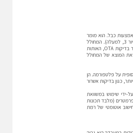
קות מולכות (conducted tests), אות המכ"ם מוזן ל-R&S®FSW באמצעות כבל. הוא מומר
לאחר מכן כלפי מטה, מסופרת בזמן אמיתי ומוזן אל ה-R&S®SMW200A (איור 3, למעלה). המחולל
משתמש באות זה כדי ליצור אותות הד בלתי נפרדים מההדים האמיתיים. עבור בדיקות OTA, האותות
יאת המוצא של המחולל
סופית על פלטפורמה. הן
ר, כגון בדיקות אשרור
ל-ידי שימוש במשוואת
חיש המכ"ם. איור 4 מראה את כל הפרמטרים (מלבד תכונות
שוב אוטומטי של רמת
יקות במעבדה הוא גבוה