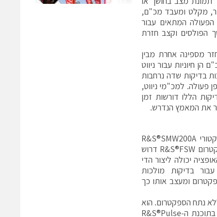
ר תמונת מצב בחושך או
ר, מקלט ומעבד מכ"ם,
הפעולה המתאים עבור
 הפולסים וקצב חזרת
חזר מספינה אחרת מבין
הן חיוניות עבור ניווט
ות בדיקות שדה נרחבות
 פעולה. למכ"מי ניווט,
יקות הללו דורשות זמן
ר את המאמץ הנדרש.
אופציית תוכנת יצירת הדי המכ"ם R&S®SMW-K78 עבור מחולל האותות הוקטורי R&S®SMW200A
מאפשרת למשתמשים ליצור בצורה מלאכותית הדי מכ"ם. נתח האותות והספקטרום R&S®FSW דרוש
ופציה יכולה ליצור הדי
בור בדיקות מולכות
ולל בודק את נתח הספקטרום ומעצב אותו כך
מחולל הדים אף ללא נתח הספקטרום. הוא
מייצר את האותות המשודרים בתחום הבסיס הדיגיטלי, למשל על-ידי שימוש בתוכנת ה-R&S®Pulse