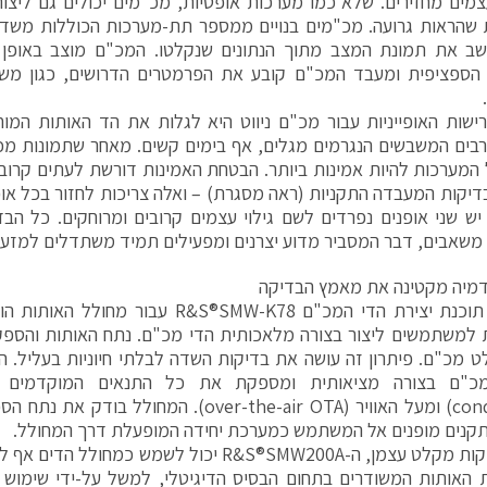
צמים מחזירים. שלא כמו מערכות אופטיות, מכ"מים יכולים גם ליצו
 שהראות גרועה. מכ"מים בנויים ממספר תת-מערכות הכוללות משד
ב את תמונת המצב מתוך הנתונים שנקלטו. המכ"ם מוצב באופן 
הספציפית ומעבד המכ"ם קובע את הפרמטרים הדרושים, כגון משך
שות האופייניות עבור מכ"ם ניווט היא לגלות את הד האותות המו
בים המשבשים הנגרמים מגלים, אף בימים קשים. מאחר שתמונות מכ"ם 
ל המערכות להיות אמינות ביותר. הבטחת האמינות דורשת לעתים קרוב
דיקות המעבדה התקניות (ראה מסגרת) – ואלה צריכות לחזור בכל אופן
יש שני אופנים נפרדים לשם גילוי עצמים קרובים ומרוחקים. כל הבד
 משאבים, דבר המסביר מדוע יצרנים ומפעילים תמיד משתדלים למזע
דמיה מקטינה את מאמץ הבדיקה
 מכ"ם. פיתרון זה עושה את בדיקות השדה לבלתי חיוניות בעליל. הא
כ"ם בצורה מציאותית ומספקת את כל התנאים המוקדמים ע
(conducted) ומעל האוויר (over-the-air OTA). המח
קנים מופנים אל המשתמש כמערכת יחידה המופעלת דרך המחולל.
עבור בדיקות מקלט עצמן, ה-R&S®SMW200A יכול לשמש כ