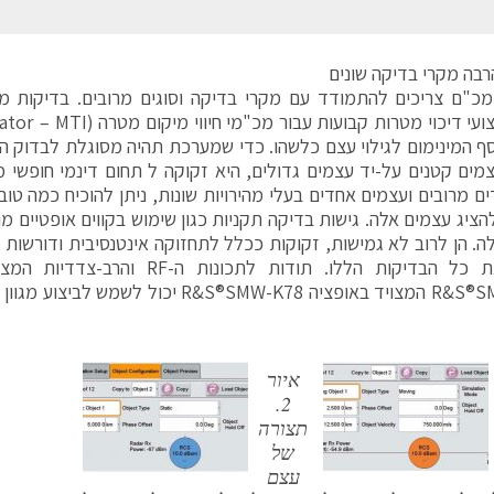
רבה מקרי בדיקה שונים
כ"ם צריכים להתמודד עם מקרי בדיקה וסוגים מרובים. בדיקות מע
ף המינימום לגילוי עצם כלשהו. כדי שמערכת תהיה מסוגלת לבדוק 
מים קטנים על-יד עצמים גדולים, היא זקוקה ל תחום דינמי חופשי מ
ים מרובים ועצמים אחדים בעלי מהירויות שונות, ניתן להוכיח כמה טוב
להציג עצמים אלה. גישות בדיקה תקניות כגון שימוש בקווים אופטיים מ
לה. הן לרוב לא גמישות, זקוקות ככלל לתחזוקה אינטנסיבית ודורשות 
לבצע את כל הבדיקות הללו. תודות לתכונו
R&S®SMW200A המצויד באופציה R&S®SMW-K78 יכול
איור
2.
תצורה
של
עצם