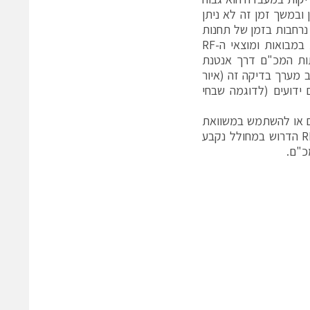
 ובמשך זמן זה לא ניתן
שר ביצוע של בדיקות נרחבות בזמן של תחנות
רגילות בנמל. המערך מורכב מה-R&S®FSW ו-R&S®SMW200A עם אנטנות במבואות ומוצאי ה-RF
ותות המכ"ם דרך אנטנת
 מערך בדיקה זה (איור
הרלוונטיים ידועים (לדוגמה שבחי
ם או להשתמש במשוואת
המכ"ם כדי לחשב אותה אוטומטית על בסיס תרחיש המכ"ם. הספק המוצא RF הדרוש במחולל נקבע
כ"ם.