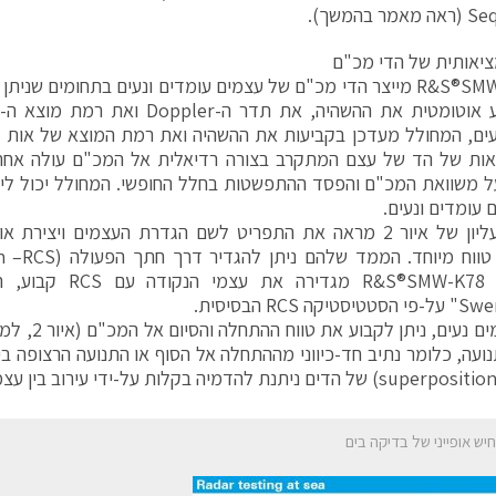
 בהמשך).
יאותית של הדי מכ"ם
ה-R&S®SMW200A מייצר הדי מכ"ם של עצמים עומדים ונעים בתחומים ש
ים, המחולל מעדכן בקביעות את ההשהיה ואת רמת המוצא של אות ה
ות של הד של עצם המתקרב בצורה רדיאלית אל המכ"ם עולה אחרי 
 משוואת המכ"ם והפסד ההתפשטות בחלל החופשי. המחולל יכול ליי
החלק העליון של איור 2 מראה את התפריט לשם הגדרת העצמים ויצ
האופציה R&S®SMW-K78 מ
לגבי עצמים נעים
ועה, כלומר נתיב חד-כיווני מההתחלה אל הסוף או התנועה הרצופה בי
יש אופייני של בדיקה בים