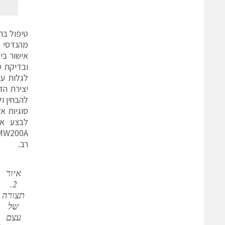
טיפול בה
מהנדסי מ
ובדיקת ס
לגלות עצ
יצירת הד
להבחין ו
סוגיות א
רב.
איור
2.
תצורה
של
עצם