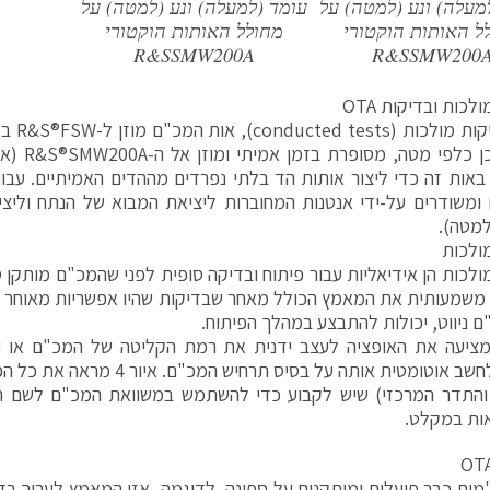
מעלה) ונע (למטה) על
עומד (למעלה) ונע (למטה) על
ל האותות הוקטורי
מחולל האותות הוקטורי
R&SSMW200A
R&SSMW200
לכות ובדיקות OTA
עבור בדי
ומשודרים על-ידי אנטנות המחוברות ליציאת המבוא של הנתח וליצ
ולכות
ולכות הן אידיאליות עבור פיתוח ובדיקה סופית לפני שהמכ"ם מותקן 
משמעותית את המאמץ הכולל מאחר שבדיקות שהיו אפשריות מאוחר יות
ם ניווט, יכולות להתבצע במהלך הפיתוח.
מציעה את האופציה לעצב ידנית את רמת הקליטה של המכ"ם או ע
המכ"ם לחשב אוטומטית אותה על בסיס תר
והתדר המרכזי) שיש לקבוע כדי להשתמש במשוואת המכ"ם לשם חי
ות במקלט.
ים כבר פועלים ומותקנים על ספינה, לדוגמה, אזי המאמץ לערוך בד