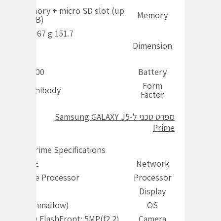
rnal Memory + micro SD slot (up
Memory
to 256GB)
151.7 x 75.0 x 8.0mm 167 g
Dimension
3,300 mAh
Battery
Form
ll Metal Unibody
Factor
מפרט טכני ל-
Samsung GALAXY J5
Prime
LAXY J5 Prime Specifications
4G: LTE
Network
 Quad-Core Processor
Processor
5″ HD
Display
oid (Marshmallow)
OS
F with LED FlashFront: 5MP(f2.2)
Camera