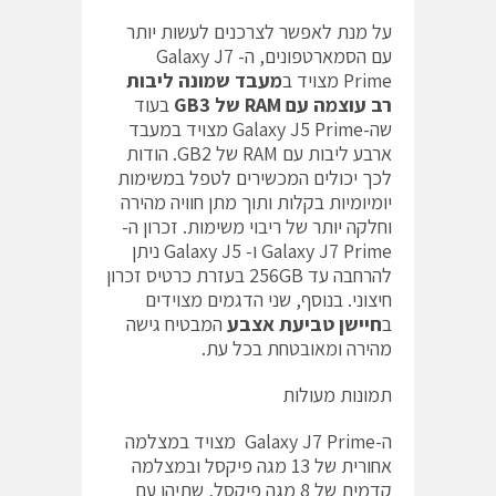
על מנת לאפשר לצרכנים לעשות יותר
עם הסמארטפונים, ה- Galaxy J7
Prime מצויד ב
מעבד שמונה ליבות
רב עוצמה עם
RAM
של
3
GB
בעוד
שה-Galaxy J5 Prime מצויד במעבד
ארבע ליבות עם RAM של GB2. הודות
לכך יכולים המכשירים לטפל במשימות
יומיומיות בקלות ותוך מתן חוויה מהירה
וחלקה יותר של ריבוי משימות. זכרון ה-
Galaxy J7 Prime ו- Galaxy J5 ניתן
להרחבה עד 256GB בעזרת כרטיס זכרון
חיצוני. בנוסף, שני הדגמים מצוידים
ב
חיישן טביעת אצבע
המבטיח גישה
מהירה ומאובטחת בכל עת.
תמונות מעולות
ה-Galaxy J7 Prime מצויד במצלמה
אחורית של 13 מגה פיקסל ובמצלמה
קדמית של 8 מגה פיקסל, שתיהן עם