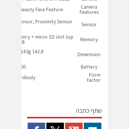
Camera
lm Selfie, Beauty Face Feature
Features
erprint Sensor, Proximity Sensor
Sensor
ernal Memory + micro SD slot (up
Memory
to 256GB
142.8 x 69.5 x 8.1 mm, 143g
Dimension
2,400 mAh
Battery
Form
ll Metal Unibody
Factor
שתף כתבה