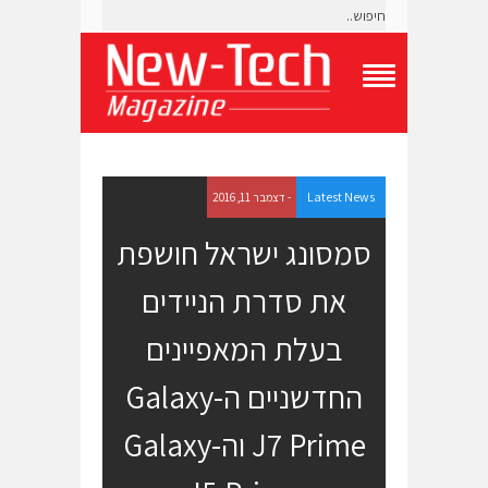
T
o
g
g
l
e
Latest News
- דצמבר 11, 2016
N
a
סמסונג ישראל חושפת
v
i
את סדרת הניידים
g
a
t
בעלת המאפיינים
i
o
החדשניים ה-Galaxy
n
M
e
J7 Prime וה-Galaxy
n
u