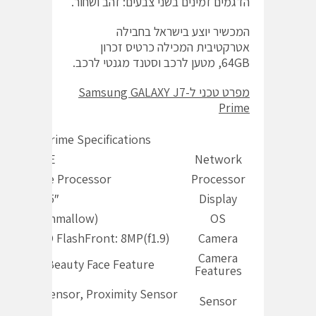
הדגמים זמינים בשני צבעים: זהב ושחור.
המכשיר יוצע בישראל בחבילה
אטרקטיבית המכילה כרטיס זכרון
64GB, מטען לרכב וסטנד מגנטי לרכב.
מפרט טכני ל-
Samsung GALAXY J7
Prime
LAXY J7 Prime Specifications
4G: LTE
Network
 Octa-Core Processor
Processor
5.5″ FHD
Display
oid (Marshmallow)
OS
F with LED FlashFront: 8MP(f1.9)
Camera
Camera
lm Selfie, Beauty Face Feature
Features
erprint Sensor, Proximity Sensor
Sensor