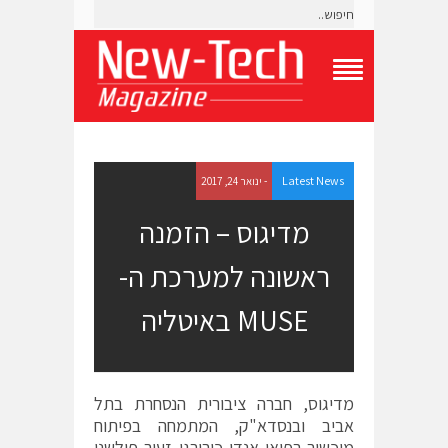
T
o
g
g
l
e
Latest News
- ינואר 24, 2017
N
a
מדיגוס – הזמנה
v
i
ראשונה למערכת ה-
g
a
t
MUSE באיטליה
i
o
n
M
e
מדיגוס, חברה ציבורית הנסחרת בתל
n
אביב ובנסדא"ק, המתמחה בפיתוח
u
מיכשור רפואי אנדו-כירורגי זעיר פולשני