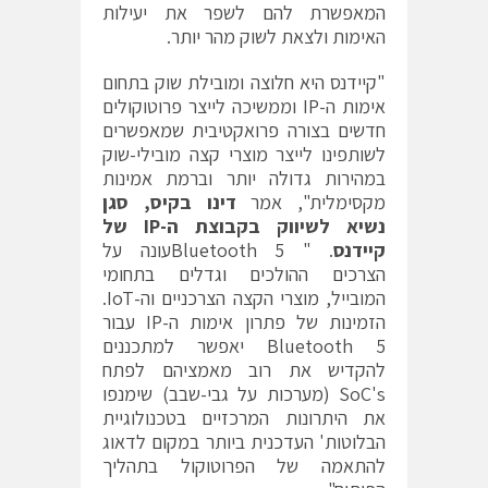
המאפשרת להם לשפר את יעילות
האימות ולצאת לשוק מהר יותר.
"קיידנס היא חלוצה ומובילת שוק בתחום
אימות ה-IP וממשיכה לייצר פרוטוקולים
חדשים בצורה פרואקטיבית שמאפשרים
לשותפינו לייצר מוצרי קצה מובילי-שוק
במהירות גדולה יותר וברמת אמינות
מקסימלית", אמר
דינו בקיס, סגן
נשיא לשיווק בקבוצת ה-
IP
של
קיידנס
. " Bluetooth 5עונה על
הצרכים ההולכים וגדלים בתחומי
המובייל, מוצרי הקצה הצרכניים וה-IoT.
הזמינות של פתרון אימות ה-IP עבור
Bluetooth 5 יאפשר למתכננים
להקדיש את רוב מאמציהם לפתח
SoC's (מערכות על גבי-שבב) שימנפו
את היתרונות המרכזיים בטכנולוגיית
הבלוטות' העדכנית ביותר במקום לדאוג
להתאמה של הפרוטוקול בתהליך