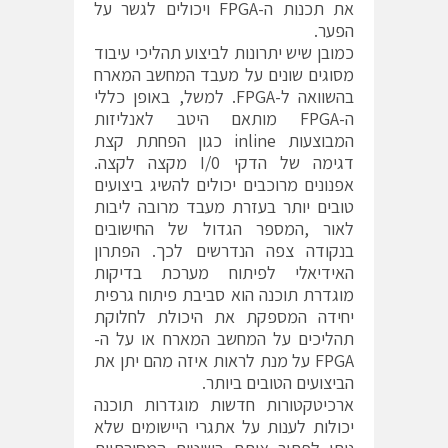
את תכנות ה-FPGA ויכולים לגשר על
הפער.
כמובן שיש יתרונות לביצוע תהליכי עיבוד
מסוגים שונים על מעבד המחשב המארח
בהשוואה ל-FPGA. למשל, באופן כללי
ה-FPGA מותאם היטב לאנליזות
המבוצעות inline כגון הפחתת קצת
דגימה של הדקי I/0 מקצה לקצה.
אפנונים מרוכבים יכולים להשיג ביצועים
טובים יותר בעזרת מעבד מרובה ליבות
לאור ,המספר הגדול של החישובים
בנקודה צפה הנדרשים לכך. הפתרון
האידיאלי לפיתוח מערכת בדיקות
מוגדרת תוכנה הוא סביבת פיתוח גרפית
יחידה המספקת את היכולת לחלוקת
תהליכים על המחשב המארח או על ה-
FPGA על מנת לראות איזה מהם יתן את
הביצועים הטובים ביותר.
ארכיטקטורות חדשות מוגדרות תוכנה
יכולות לענות על אתגרי היישומים שלא