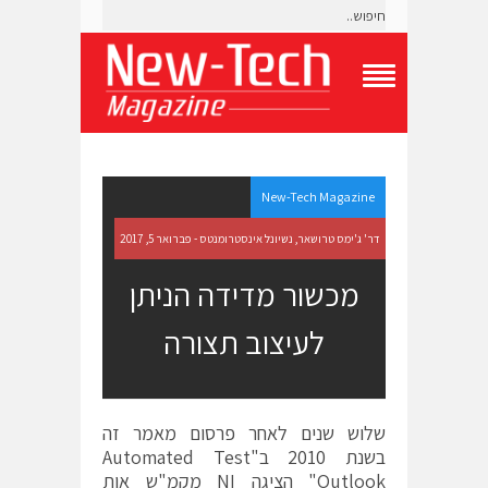
T
o
g
g
l
e
New-Tech Magazine
N
a
דר' ג'ימס טרושאר, נשיונל אינסטרומנטס - פברואר 5, 2017
v
i
מכשור מדידה הניתן
g
a
לעיצוב תצורה
t
i
o
n
M
e
שלוש שנים לאחר פרסום מאמר זה
n
בשנת 2010 ב"Automated Test
u
Outlook" הציגה NI מקמ"ש אות