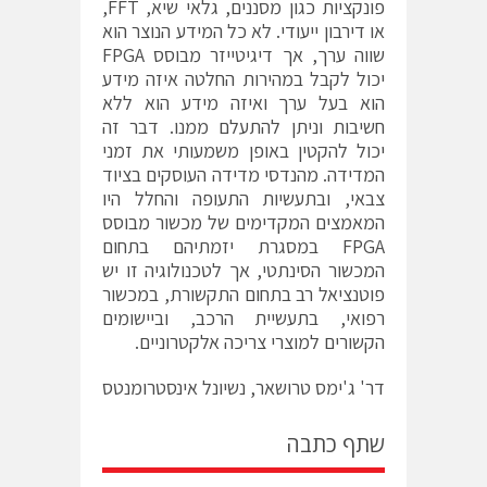
פונקציות כגון מסננים, גלאי שיא, FFT,
או דירבון ייעודי. לא כל המידע הנוצר הוא
שווה ערך, אך דיגיטייזר מבוסס FPGA
יכול לקבל במהירות החלטה איזה מידע
הוא בעל ערך ואיזה מידע הוא ללא
חשיבות וניתן להתעלם ממנו. דבר זה
יכול להקטין באופן משמעותי את זמני
המדידה. מהנדסי מדידה העוסקים בציוד
צבאי, ובתעשיות התעופה והחלל היו
המאמצים המקדימים של מכשור מבוסס
FPGA במסגרת יזמתיהם בתחום
המכשור הסינתטי, אך לטכנולוגיה זו יש
פוטנציאל רב בתחום התקשורת, במכשור
רפואי, בתעשיית הרכב, וביישומים
הקשורים למוצרי צריכה אלקטרוניים.
דר' ג'ימס טרושאר, נשיונל אינסטרומנטס
שתף כתבה