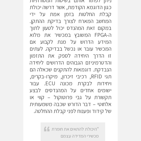
ניתן לפתור אותם בשיטות המסורתיות
כגון הדוגמא הקודמת, אשר דרשה יכולת
קבלת החלטות בזמן אמת על ידי
המחשב המארח לצורך בדיקת ההתקן.
במקום זאת המהנדס יכול לטעון לתוך
ה-FPGA המשובץ במכשיר את מלוא
המידע הדרוש על מנת לקבוע אם
המכשיר עובר או נכשל בבדיקה. לעתים
זו הדרך היחידה לספק את התזמון
והדטרמיניזם הגבוהים הדרושים ליחידה
הנבדקת. דוגמאות להתקנים שכאלה הם
תגי RFID, רכיבי זיכרון, מיקרו-בקרים,
ויחידות לבקרת מכונה ECU. עבור
ישומים אחדים על המהנדסים לבצע
תקשורת על גבי פרוטוקול – קווי או
אלחוטי – דבר הדורש שכבה משמעותית
של קידוד ופענוח לפני קבלת ההחלטה.
"היכולת להתאים את חומרת
מכשירי המדידה עצמם