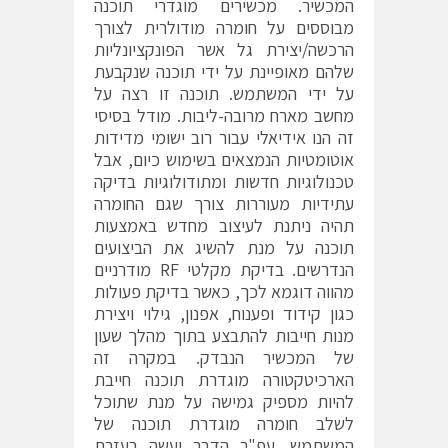
המכשיר. מכשירים מוגדרי תוכנה
מבוססים על חומרה מודולרית לצורך
הרכשה/יצירת גל אשר הפונקציונליות
שלהם מאופיינת על ידי תוכנה שנקבעת
על ידי המשתמש. תוכנה זו רצה על
מחשב מארח מרובה-ליבות. מודל בסיסי
זה הנו אידיאלי עבור רוב ישומי מדידות
אוטומטיות הנמצאים בשימוש כיום, אבל
טכנולוגיות חדשות ומתודולוגיות בדיקה
עתידיות מעוררות צורך שגם החומרה
תהיה ניתנת לעיצוב מחדש באמצעות
תוכנה על מנת להשיג את הביצועים
הנדרשים. בדיקת מקלטי RF מודרניים
מהווה דוגמא לכך, כאשר בדיקת פעולות
כגון קידוד ופענוח, אפנון, גילוי ויצירת
מנות חייבות להתבצע בתוך מהלך שעון
של המכשיר הנבדק. במקרה זה
הארכיטקטורה מוגדרת תוכנה חייבת
להיות מספיק גמישה על מנת שתוכל
לשלב חומרה מוגדרת תוכנה של
המשתמש. עפ"ר הדבר יעשה בעזרת