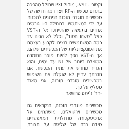
וקטורי -VST-, מודול PXI שחולל מהפכה
בתחום מכשור ה-RF ויצר רמה חדשה של
מכשירים מוגדרי תוכנה הניתנים לתכנות
על ידי המשתמש. בתחילה היו גורמים
אחרים בתעשיה שהתייחסו אל ה-VST
כאל "משהו חמוד", וכלל לא הבינו עד
כמה המשתמשים רוצים לקבוע בעצמם
את הפונקציונליות של המכשירים שלהם.
אך ה-VST הפך להיות מוצר החומרה
המוצלח ביותר של NI עד ימינו, והוא
הגדיר מחדש את עתיד המכשור. אם
חברתך עדיין לא שוקלת את השימוש
במכשירים מוגדרי תוכנה, אני מאוד
ממליץ על כך.
-דר' ג'ימס טרושאר
מכשירים מוגדרי תוכנה, הנקראים גם
מכשירים וירטואלים, מושתתים על
ארכיטקטורה מודולרית המאפשרים
מידה רבה של שליטה על תצורת