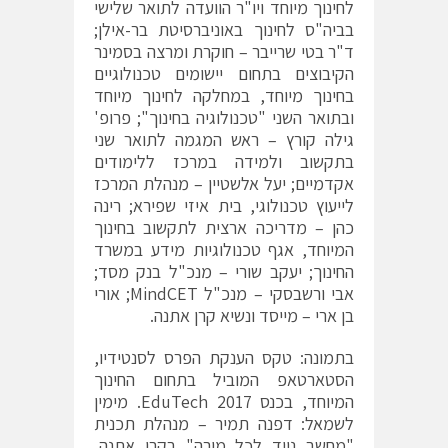
לחינוך מיוחד ויו"ר הוועדה לתואר שלישי
בביה"ס לחינוך באוניברסיטת בר-אילן;
ד"ר בטי שרייבר – חוקרת ומרצה בסמינר
הקיבוצים בתחום יישומים טכנולוגיים
בחינוך מיוחד, במחלקה לחינוך מיוחד
ובתואר השני "טכנולוגיה בחינוך"; פרופ'
גילה קורץ – ראש המגמה לתואר שני
בתקשוב ולמידה במרכז ללימודים
אקדמיים; יעל אלשטיין – מנהלת המרכז
לייעוץ טכנולוגי, בית איזי שפירא; רינה
כהן – מדריכה ארצית לתקשוב בחינוך
המיוחד, אגף טכנולוגיות מידע במשרד
החינוך; יעקב שורי – מנכ"ל בנק מסד;
אבי ורשבסקי – מנכ"ל MindCET; אורי
בן ארי – מייסד ונשיא קרן אתנה.
בתמונה: טקס הענקת הפרס לסנטידיו,
הסטארטאפ המוביל בתחום החינוך
המיוחד, בכנס EduTech 2017. מימין
לשמאל: דפנה תמיר – מנהלת תכנית
"מחשב נייד לכל מורה" בקרן אתנה,