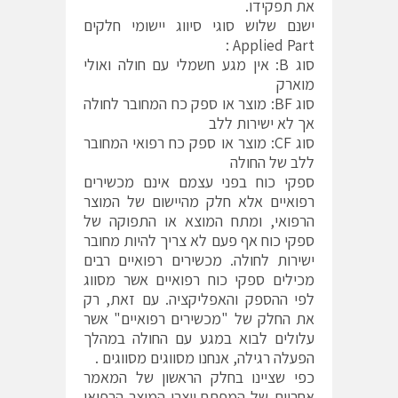
את תפקידו.
ישנם שלוש סוגי סיווג יישומי חלקים
Applied Part :
סוג B: אין מגע חשמלי עם חולה ואולי
מוארק
סוג BF: מוצר או ספק כח המחובר לחולה
אך לא ישירות ללב
סוג CF: מוצר או ספק כח רפואי המחובר
ללב של החולה
ספקי כוח בפני עצמם אינם מכשירים
רפואיים אלא חלק מהיישום של המוצר
הרפואי, ומתח המוצא או התפוקה של
ספקי כוח אף פעם לא צריך להיות מחובר
ישירות לחולה. מכשירים רפואיים רבים
מכילים ספקי כוח רפואיים אשר מסווג
לפי ההספק והאפליקציה. עם זאת, רק
את החלק של "מכשירים רפואיים" אשר
עלולים לבוא במגע עם החולה במהלך
הפעלה רגילה, אנחנו מסווגים מסווגים .
כפי שציינו בחלק הראשון של המאמר
אחריות של המפתח ויצרן המוצר הרפואי