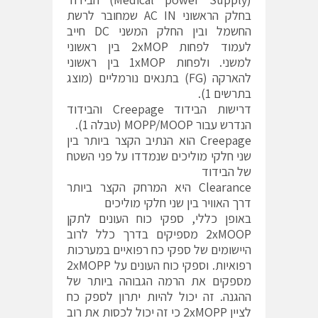
בחלק הראשוני AC IN שמחובר לרשת
החשמל ובין החלק המשני DC חייב
לעמוד לפחות 2xMOP בין ראשוני
למשני. ולפחות 1xMOP בין ראשוני
להארקה (FG) בתנאים נורמליים (מוצג
בתרשים 1).
דרישות הבידוד Creepage והבידוד
הנדרש עבור MOPP/MOOP (טבלה 1).
Creepage הוא הנתיב הקצר ביותר בין
שני חלקי מוליכים שנמדדו על פני השטח
של הבידוד
Clearance היא המרחק הקצר ביותר
דרך האוויר בין שני חלקי מוליכים
באופן כללי, ספקי כוח העונים לתקן
2xMOOP מספיקים בדרך כלל לרוב
היישומים של ספקי כח רפואיים במערכות
רפואיות. וספקי כוח העונים על 2xMOPP
מספקים את הרמה הגבוהה ביותר של
ההגנה. זה יכול להיות יתרון לספק כח
לציין 2xMOPP כי זה יכול לכסות את רוב