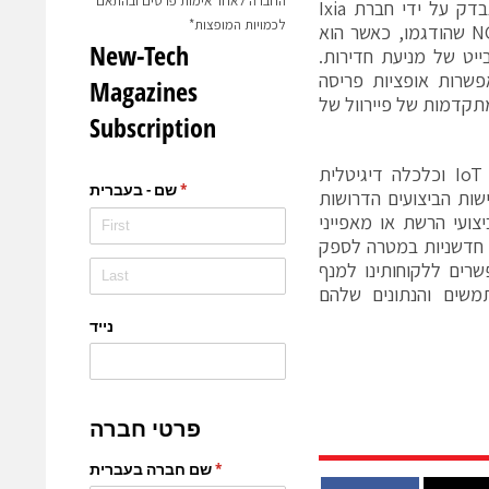
החברה לאחר אימות פרטים ובהתאם
תקדים וגמישות המתאימות לפריסות ולדרישות שימוש ספציפיות. הפיירוול נבדק על ידי חברת Ixia
לכמויות המופצות*
וקיבל את תואר ה-NGFW המהיר בעולם עם 100 ג'יגה בייט של ביצועי NGFW שהודגמו, כאשר הוא
וקת בקרת יישום של 160 ג'יגה בייט ו-120 ג'יגה בייט של מניעת חדירות.
וול, בשילוב עם תפוקת NGFW גבוהה, מאפשרות אופציות פריסה
תקדמות של פיירוול של
קן קסי, מייסד, יו"ר הדירקטוריון ו-CEO בפורטינט, אמר כי, "מחשוב ענן, IoT וכלכלה דיגיטלית
מהירות את דרישות הביצועים הדרושות
צועי הרשת או מאפייני
 חדשניות במטרה לספק
שרים ללקוחותינו למנף
משים והנתונים שלהם