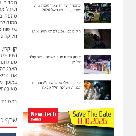
מהכדור ועד הדשא: הטכנולוגיות
שיכריעו את מונדיאל 2026
גמישות א
היקום כפי שמעולם לא ראינו אותו
חלוקה פנ
אירוע הצגת יינות כשרים – צור עולם
מפתרונות
של יין
האבטחה ש
את הביצו
באופן מ
לא עוד טיל: סטארשיפ V3 והמרוץ
לבניית מערכת חלל מלאה
מאובטחים
בתמונה: קן ק
שתף כ