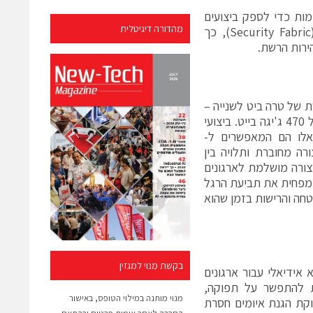
ממנפים את יחידות עיבוד האבטחה (SPU) המתקדמות כדי לספק ביצועים
מהדורה דיגיטלית
חסרי תקדים, סקלביליות ללא מאמץ והגנות מעולות של מארג האבטחה (Security Fabric), כך
ירות הרשת.
חת רשת של טרה ביט לשנייה –
הוא מספק 1.12 טרה ביט של ביצועי פיירוול בנוסף לתפוקת VPN מאובטחת של 470 ג'יגה בייט. ביצועי
קף מחברת Ixia, כאשר ביצועים אלו הם המאפשרים ל-
 בצורה מחוברת ותלויה בין
בצורה מושלמת לארגונים
מפחית את תביעת הרגל
י להאיץ את תהליכי האבטחה והרישות בזמן שהוא
בקשת מנוי למגזין
והוא אידיאלי עבור ארגונים
ות להתפשר על תפוקה,
מנוי מותנה במילוי הטופס, באישור
וקת הגנת איומים חסרת