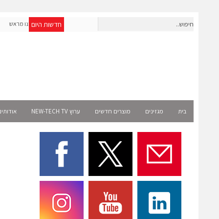
חדשות היום
חברת IAIG גייסה 6 מיליון דולר להקמת חברות תוכנה שנבנו מראש
לעידן ה-AI
lect
בית
מגזינים
מוצרים חדשים
ערוץ NEW-TECH TV
אודותינ