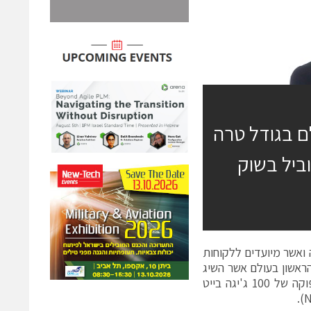
לם בגודל טרה
ל של הדור הבא(NFGW) המוביל בשוק
 ואשר מיועדים ללקוחות
FortiGate 3 הוא רכיב האבטחה הראשון בעולם אשר השיג
ביצועי פיירוול של טרה בייט לשנייה (Tbps) וה-FortiGate 7060E מספק תפוקה של 100 ג'יגה בייט