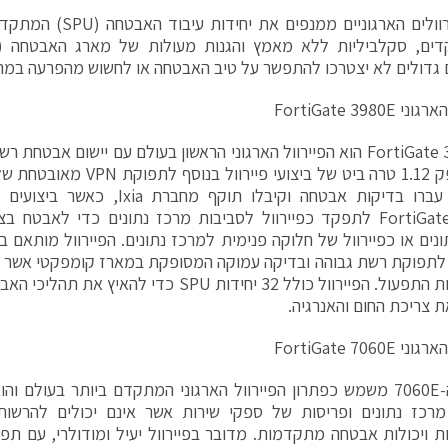
שני הפיירוולים הארגוניים 
 גדולים לא יצטרכו להתפשר על טיב האבטחה או לחשוש מהפרעה במה
FortiGate 3980E
ה-FortiGate 3980E הוא הפיירוול הארגוני הראשון בעולם עם יישום אבט
הפיירוול עברו בדיקות אבטחה וקיבלו תו
FortiGate 3980E לתפקד כפיירוול לסביבות מרכז נתונים כדי לאבטח
ונים או כפיירוול של חלוקה פנימית למרכז נתונים. הפיירוול מותאם 
לתפוקת רשת גבוהה ובדיקה עמוקה המסופקת במארז קומפקטי אשר 
ואת עלויות התפעול. הפיירוול כולל 32 יחידות SPU כד
 צריכת החום והאנרגיה.
FortiGate 7060E
פיירוול ה-7060E משמש כפתרון הפיירוול הארגוני המתקדם ביותר בעולם 
 מרכז נתונים ופריסות של ספקי שירות אשר אינם יכולים להרש
ת ויכולות אבטחה מתקדמות. מדובר בפיירוול יעיל ומודולרי, עם תפ