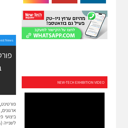
test News
פורט
NEW-TECH EXHIBITION VIDEO
פורטינט,
לשנייה (Gbps) ומהווה את הפיירוול של הדור הבא (Next Generation Firewall).