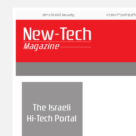
ם למנכ"ל החברה
OLIGO Security גייסה 60 מיליון דולר להרחבת פלטפ
ה-Runtime בעידן מתקפות ה-AI