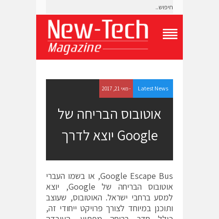
T
o
g
g
l
e
Latest News
- מאי 21, 2017
N
a
אוטובוס הבריחה של
v
i
Google יוצא לדרך
g
a
t
i
o
Google Escape Bus, או בשמו העברי
n
M
אוטובוס הבריחה של Google, יוצא
e
למסע ברחבי ישראל. האוטובוס, שעוצב
n
ותוכנן במיוחד לצורך פרויקט ייחודי זה,
u
כולל חדר בריחה מפתיע. העובדה