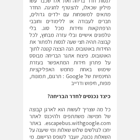
לנסות חדר בריחה ואת אלו שכבר עשו
מיליון שכאלו, להצטרף לחגיגה. החדר
מתאים למשפחות עם ילדים גדולים,
חברים לעבודה או ללימודים וחובבי
הרפתקאות וחידות מכל סוג. בלי
טלפונים אישיים ובלי עזרה מבחוץ, לכל
קבוצה תהיה חצי שעה לנסות ולפתור את
החידות באוטובוס. הנה הצצה קטנה לתוך
האוטובוס. פיצוח אתגר הבריחה מבוסס
על פתרון חידות המתאפשר בעזרת
שימוש באחת מחמש האפליקציות
החינמיות של Google : תרגום, תמונות,
מפות, חיפוש ודרייב
כיצד נכנסים לחדר הבריחה?
כל מה שצריך לעשות הוא לארגן קבוצה
של חמישה משתתפים ולהיכנס לאתר
escapebus.withgoogle.com. באתר
יחכו לגולשים שלוש שאלות ומי שיענה על
השאלות נכונה, יועבר לטופס הרישום. מי