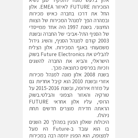
המכירות FUTURE לאיזור EMEA. אלון
החל את דרכו בחברה כאיש מכירות
ובמהרה הפך למנהל המכירות של הצוות
החיצוני. בשנת 1997 היה אחד ממייסדי
של הסניף התל-אביבי של החברה ובשנת
2003 קודם למנהל הסניף, והשיג גידול
משמעותי באגף המכירות. אלון הצליח
להבליט את Future Electronics בשוק
הישראלי, והביא את החברה להשגים
וזכיות בפרסים כתוצאה מכך.
בשנת 2008 אלון מונה למנהל מכירות
אזורי ובשנת 2010 הוא קיבל אחריות גם
על מזרח אירופה, ובשנת 2015-2016 על
טורקיה והאזור הצפוני והבלטי.בשוק
הרוסי, עליו אלון אחראי FUTURE
הראתה חדירת מוצרים חדשים תחת
ניהולו.
היכולות שאלון הפגין במהלך 20 השנים
בו הוא עובד ב-Future היו מעל
למצופה, הוא הפגין יוזמה רבה במכירות