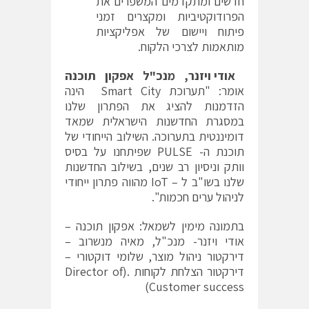
חדשים ומתקדמים המשפרים את
הפרודוקטיביות ומקצרים זמני
פיתוח ויישום של אפליקציות
מותאמות לצרכי הלקוח.
אודי ויזנר, מנכ"ל אפקון תוכנה
אומר: "תערוכת Smart City הינה
הזדמנות להציג את הפתרון שלנו
במסגרת החדשנות הישראלית שמאד
דומיננטית בתערוכה. השילוב הייחודי של
תוכנת ה- PULSE שפיתחנו על בסיס
וותק וניסיון רב שנים, בשילוב החדשנות
שלנו בשו"ב ל – IoT מהווה פתרון ייחודי
לניהול ערים חכמות".
בתמונה מימין לשמאל: אפקון תוכנה –
אודי ויזנר- מנכ"ל, מאיה מנשרוב –
דירקטור ניהול מוצר, שלומי דוקטורי –
דירקטור הצלחת לקוחות .(Director of
Customer success)