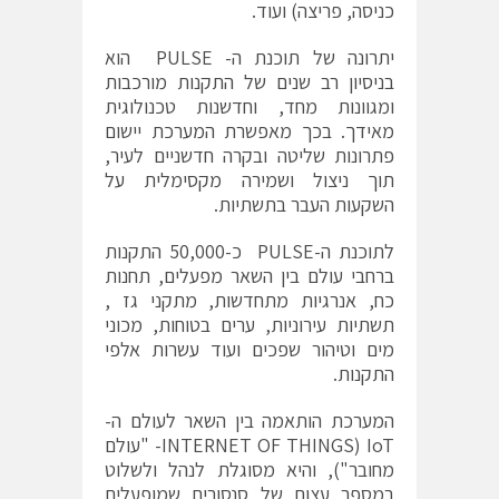
כניסה, פריצה) ועוד.
יתרונה של תוכנת ה- PULSE הוא
בניסיון רב שנים של התקנות מורכבות
ומגוונות מחד, וחדשנות טכנולוגית
מאידך. בכך מאפשרת המערכת יישום
פתרונות שליטה ובקרה חדשניים לעיר,
תוך ניצול ושמירה מקסימלית על
השקעות העבר בתשתיות.
לתוכנת ה-PULSE כ-50,000 התקנות
ברחבי עולם בין השאר מפעלים, תחנות
כח, אנרגיות מתחדשות, מתקני גז ,
תשתיות עירוניות, ערים בטוחות, מכוני
מים וטיהור שפכים ועוד עשרות אלפי
התקנות.
המערכת הותאמה בין השאר לעולם ה-
IoT (INTERNET OF THINGS- "עולם
מחובר"), והיא מסוגלת לנהל ולשלוט
במספר עצום של סנסורים שמופעלים