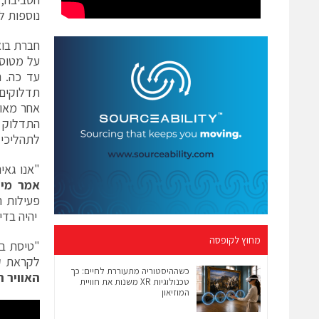
נוספות ל
חברת בוא
תדלוקים 
אחר מאותו ד
לתהליכי ת
"אנו גאים מאוד ב- KC-46A וביכולות המתק
אמר מיי
יהיה בדי
מחוץ לקופסה
"טיסת בכ
לקראת ק
כשההיסטוריה מתעוררת לחיים: כך
האוויר ה
טכנולוגיות XR משנות את חוויית
המוזיאון