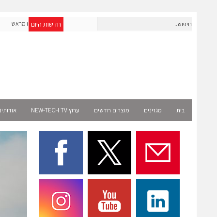
חדשות היום
חברת IAIG גייסה 6 מיליון דולר להקמת חברות תוכנה שנבנו מראש
לעידן ה-AI
Select
בית
מגזינים
מוצרים חדשים
ערוץ NEW-TECH TV
אודותינ