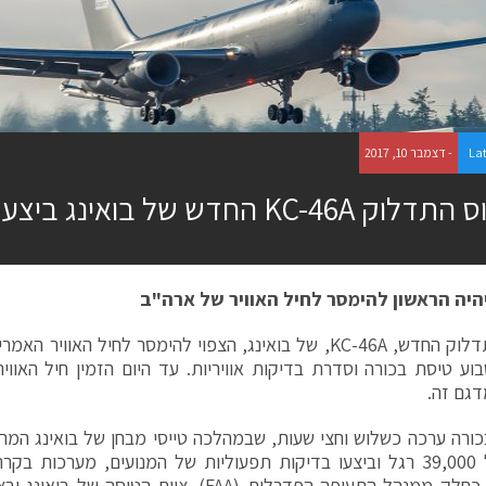
La
- דצמבר 10, 2017
 KC-46A החדש של בואינג ביצע טיסת בכורה
היה הראשון להימסר לחיל האוויר של ארה"ב
מטוס התדלוק החדש, KC-46A, של בואינג, הצפוי להימסר לחיל האו
גם זה.
מרבי של 39,000 רגל וביצעו בדיקות תפעוליות של המנועים, מערכות
הסביבה, כחלק ממנהל התעופה הפדרלית (FAA). צוות ה