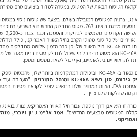
קראת הטיסות הבאות של המטוס, במטרה למדוד ביצועים טרם מסירתו
ינג, יצרנית המטוסים המובילה בעולם, ביצעה שש טיסות ניסוי במטו
אוויריים של כל סוגי מטוסי הקרב בחיל האוויר האמריקני, כולל
תדלוק 
גם KC-46.
התדלוק KC-46A הוא מטוס רב-תכליתי שיכול לתדלק סוגים רבים מאוד 
דלוק אוויריים בינלאומיים, ואף יכול לשאת נוסעים ומטען.
דמות ביותר שלו, שהמטוס יספק לחיל האוויר האמריקאי
ק גיבונס, סגן נשיא
KC-46A
ומנהל התוכנית
. "העבודה עוד 
וק מה שהלקוח שלנו צריך".
ורה זו היא אבן דרך נוספת עבור חיל האוויר האמריקאי, צוות בואינג 
בלת המטוסים מבצעיים החדשים",
אמר אל"מ ג 'ון ניוברי, מנה
אמריקני.