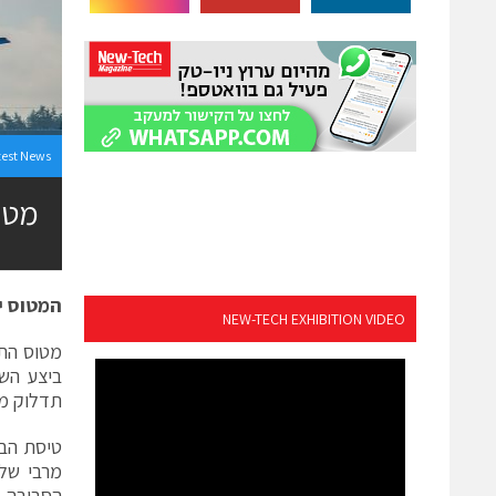
test News
מטוס התדלוק
המטוס י
NEW-TECH EXHIBITION VIDEO
תדלוק מד