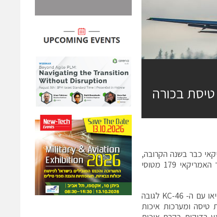
ויר האמריקאי כבר בשנה הקרובה,
ביצע השבוע טיסת בכורה וסדרת בדיקות אוויריות. עד היום הזמין חיל האוויר האמריקאי 179 מטוסי
טיסת הבכורה ערכה כשלוש וחצי שעות, שבמהלכה טייסי מבחן של בואינג המריאו עם ה- KC-46 לגובה
 בקרת טיסה ומערכות איכות
טיסה של בואינג יבצע בדיקות בקרת איכות