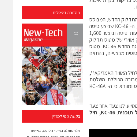
.
מהדורה דיגיטלית
ס התדלוק החדש, המבוסס
על מטוס נוסעים מדגם בואינג 767. מטוס התדלוק החדש הוא השביעי בתוכנית ה- KC-46 שביצע טיסה
עד כה. השישה הקודמים משמשים לבדיקות והסמכה וכבר צברו כ-2,200 שעות טיסה וביצעו 1,600
אווירי של מטוס תדלוק
חיל האוויר של יפן כבר הזמין שלושה מתדלקים מהדגם החדש KC-46. מטוס
של מטוסים מבצעיים, בהתאם
",
מרובה הכוללת השלמת
פעילות הסמכת FAA. הצוות המחויב שלנו בבואינג עומל לקראת מסירת המטוס ומוודא כי ה- KC-46A
מסייע לנו צעד אחר צעד
ל תוכנית
KC-46
, חיל
בקשת מנוי למגזין
מנוי מותנה במילוי הטופס, באישור