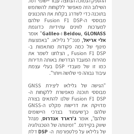
ההספק הנמוכה הנחוצה עבור יישומי IoT.
השילוב הזה מאפשר ללקוחות להשתמש
בתוכנה כדי לשדרג בקלות את התכנונים
מבוססי ה-Fusion F1 DSP שלהם
למערכות לווינים עתידיות כדוגמת
GLONASS
,
Beidou
ו-
Galileo
" אומר
אלי אריאל
, מנכ"ל גלילאו. "באמצעות
מינוף של כמה פקודות מותאמות ב-
Fusion F1 DSP , הצלחנו לשמר את
מהירות המעבד הנדרשת באותה תדירות
כמו זו של מעבדי DSP בעלי עצמת
עיבוד גבוהה פי שלושה ויותר".
"הגישה של גלילאו ליצירת GNSS
מבוססי תוכנה מאפשרת ללקוחות ה-
Fusion F1 DSP שלנו להתאים בצורה
מדויקת את דרישות מקלט ה-GNSS
שלהם כךשיעמוד בצרכי היישומים
שלהם", אומר
ג'רארד אנדרוס
, מנהל
שיווק בקיידנס. "זמינותה של הטכנולוגיה
של גלילאו על פלטפורמת ה-
DSP
דלת