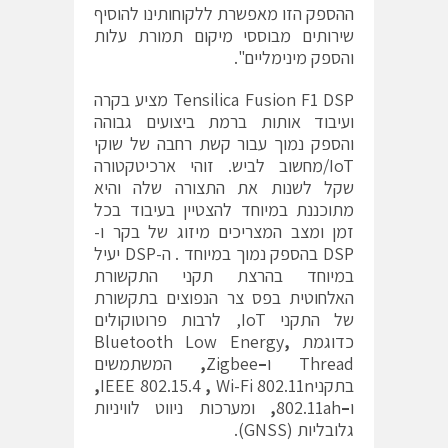
ההספק הזו מאפשרת ללקוחותינו להוסיף
שירותים מבוססי מיקום תמורת עלות
והספק מינימליים".
Tensilica Fusion F1 DSP מציע בקרה
ועיבוד אותות ברמת ביצועים גבוהה
והספק נמוך עבור קשת רחבה של שוקי
IoT/מחשוב לביש. זוהי ארכיטקטורה
שקל לשנות את התצורה שלה והיא
מתוכננת במיוחד להצטיין בעיבוד בכל
זמן ומצב המצריכים מיזוג של בקר ו-
DSP בהספק נמוך במיוחד . ה-DSP יעיל
במיוחד בהרצת תקני התקשורת
האלחוטית בפס צר הנפוצים בתקשורת
של התקני IoT, לרבות פרוטוקולים
כדוגמת Bluetooth Low Energy
,
Thread ו
–
Zigbee
,
המשתמשים
בתקניIEEE 802.15.4
Wi-Fi 802.11n
,
,
ו
–
802.11ah
,
ומערכות ניווט לוויניות
גלובליות (GNSS).