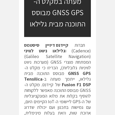
מעתה במקלט ה-
GNSS GPS מבוסס
התוכנה מבית גלילאו
חברות
קיידנס דיזיין סיסטמס
(Cadence) ו
גלילאו ניווט לוויני
(Galileo Satellite Navigation)
המפתחת מוצרי GNSS (מערכות ניווט
לוויניות גלובליות), הכריזו כי מקלט ה-
GNSS GPS
מבוסס התוכנה מבית
גלילאו, ייתמך מעתה ב-
Tensilica
Fusion F1 DSP
של קיידנס. מקלט ה-
GNSS מבוסס התוכנה מאפשר ללקוחות
להוסיף בקלות את מלוא הפונקציונליות
של ה-GPS ליישומי ה-IoT הקיימים היום,
עם גמישות בתכנון ועם יכולת שדרוג
ארוכת טווח, וזאת בעלות מינימלית,