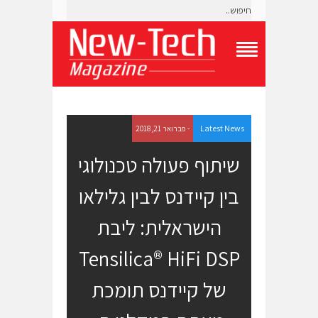
T
o
g
g
l
e
Latest News
- פברואר 21, 2018
N
a
שיתוף פעולה טכנולוגי
v
i
בין קיידנס לבין גלילאו
g
a
t
הישראלית: ליבת
i
o
Tensilica® HiFi DSP
n
M
e
של קיידנס תומכת
n
u