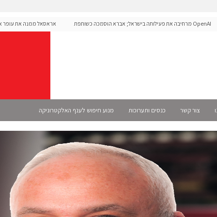
OpenAI מרחיבה את פעילותה בישראל; אברא הוסמכה כשותפת
אראסאל ממנה את עופר אליקים
S רשמית
ו
צור קשר
כנסים ותערוכות
מנוע חיפוש לענף האלקטרוניקה