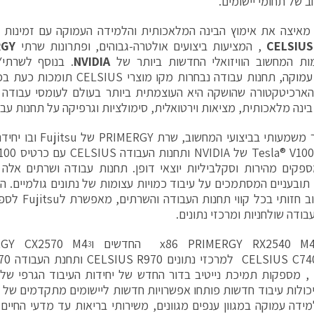
ב של תחומי יישומים.
איצה את אימוץ הבינה המלאכותית והלמידה העמוקה עם זמינות 
CELSIUS
, המציעות ביצועים אולטרה-גבוהים, ופתרונות שרתי
RGY
ות המחשוב הוויזואלי החדשות ביותר של
NVIDIA
. בנוסף ל
עמוקה
GV1. הארכיטקטורה שהושקה היא העוצמתית ביותר בעולם לעומסי עבוד
 בינה מלאכותית, מציאות וירטואלית, סימולציות וגרפיקה על תחנות עבו
עם שיפור משמעותי בביצוע
ביותר – 100
פקים מהירות וסקלביליות יוצאי דופן. תחנות עבודה ושרתים אלה
 תובעניים המסתמכים על עיבוד כמויות עצומות של נתונים גולמיים.
של מחשוב חזותי 
בודה שולחניות ומרכזי נתונים.
PRIMERGY RX2540 M
החדשים ו
RGY CX2570 M4
3
CELSIUS C74
למרכזי נתונים
CELSIUS R970
ותחנת העבודה
70
VOL. יכולות עיבוד חדשות פותחו אפשרויות חדשות ליישומים מתקדמים ש
מידה עמוקה במגוון ענפים מגוונים, משירותי בריאות עד מדעי החיים, י