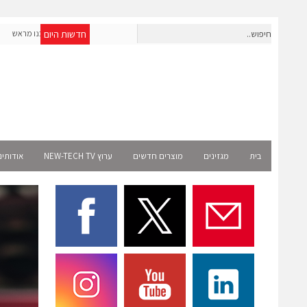
חדשות היום
חברת IAIG גייסה 6 מיליון דולר להקמת חברות תוכנה שנבנו מראש
לעידן ה-AI
elect
בית
מגזינים
מוצרים חדשים
ערוץ NEW-TECH TV
אודותינ