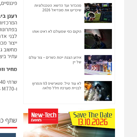
פיננסיים,
מהכדור ועד הדשא: הטכנולוגיות
שיכריעו את מונדיאל 2026
רענן בי
המרכזיות
בפתרונות
היקום כפי שמעולם לא ראינו אותו
לבני אדם
ייצור מכ
מחשוב גמ
עתיר ביצו
אירוע הצגת יינות כשרים – צור עולם
של יין
מחיר וזמ
לא עוד טיל: סטארשיפ V3 והמרוץ
ו-CLESIUS M770 עם תמיכת נייטיב של NVIDIA Volta זמינים מידית. המחירים משתנים מאזור לאזור.
לבניית מערכת חלל מלאה
שתף כ