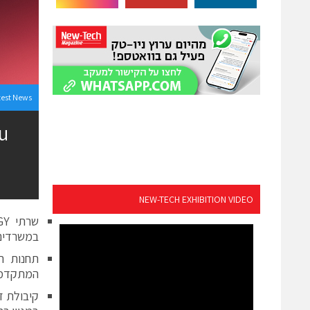
test News
NEW-TECH EXHIBITION VIDEO
במשרדים 
המתקדמת בעולם, 00
קיבולת ז