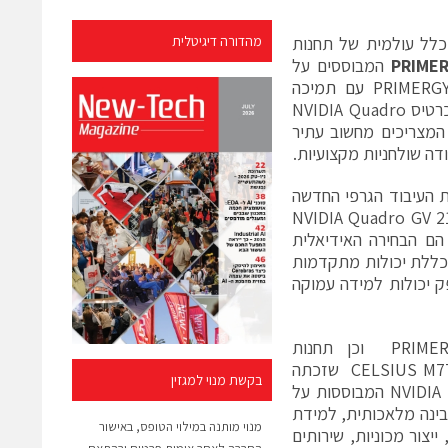
כלל עולמית של תחנות
מהדורה דיגיטלית
PRIME
המבוססים על
שרתיPRIMERGY עם תמיכה
, תחנות עבודה נבחרות מקו מוצרי CELSIUS תומכות כעת בכרטיס NVIDIA Quadro
ה המצריכים מחשוב עתיר
דה שולחניות מקצועיות.
י המחשוב, שרת PRIMERGY של Fujitsu ובו יחידת העיבוד הגרפי החדשה
Tesla® V של NVIDIA ותחנות העבודה CELSIUS עם כרטיס NVIDIA Quadro GV 2100
 הם הבחירה האידיאלית
 הכללת יכולות מתקדמות
בכל קווי תחנות העבודה והשרתים, מאפשרת לFujitsu לספק יכולות למידה עמוקה
PRIME
וכן תחנות
CELSIUS M7
שזכתה
בקשת מנוי למגזין
בפרס IF , מספקות תמיכת נייטיב בדור החדש של יחידות העיבוד הגרפי של NVIDIA המבוססות על
ל בינה מלאכותית, למידת
מנוי מותנה במילוי הטופס, באישור
יצור מכוניות, שירותים