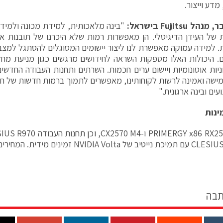
 מדע וייצור.
בר, מנהל
Fujitsu
בישראל:
"בינה מלאכותית, למידת מכונה ולמידה 
 של העידן הדיגיטלי. הן מאפשרות רמות שלא היכרנו של תובנות אל
. למידה עמוקה מאפשרת לנו ליצור יישומים המסוגלים להסתגל למצב
. היכולות האלו מספקות השראה לחידושים מרגשים כגון מניעת מחלות
וניות אוטונומיות ויישום ערים חכמות. השרתים ותחנות העבודה החדש
ישה ואמינה לרשות לקוחותינו, מאפשרים לתמוך ברמות חדשות של חד
עים ובינה ארגונית."
ינות
שרתי PRIMERGY x86 RX2540 ו
תבה