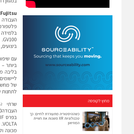
במגוון רח
Fujitsu
מ
העבודה
פלטפורמ
בלמידה 
00
ביצועים,
בליבה מס
ליישומים
לתחנות ע
מחוץ לקופסה
שרתי x86
4
2
העבודה
0
כשההיסטוריה מתעוררת לחיים: כך
טכנולוגיות XR משנות את חוויית
המוזיאון
TA
מכונה ול