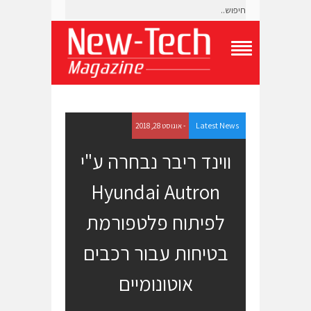
T
o
g
g
l
e
Latest News
- אוגוסט 28, 2018
N
a
ווינד ריבר נבחרה ע"י
v
i
Hyundai Autron
g
a
t
לפיתוח פלטפורמת
i
o
בטיחות עבור רכבים
n
M
e
אוטונומיים
n
u