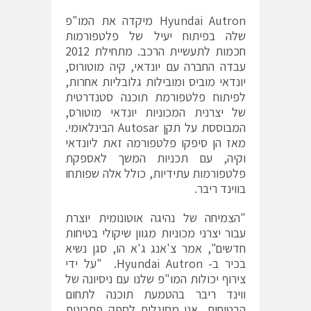
Hyundai Autron מיקדה את המו"פ
שלה בפיתוח יעיל של פלטפורמות
חכמות לתעשיית הרכב. מתחילת 2012
עבדה החברה עם יונדאי, קיה מוטורוס,
יונדאי מוביס ומובילות גלובליות אחרות,
לפיתוח פלטפורמת תוכנה סטנדרטית
של יצרנית המכוניות יונדאי מוטורס,
המבוססת על תקן Autosar הבינלאומי.
מאז הן סיפקו פלטפורמה זאת ליונדאי
וקיה, עם תכניות המשך לאספקת
פלטפורמות עתידיות, כולל אלה שפותחו
בווינד ריבר.
"הצמיחה של נהיגה אוטונומית יוצרת
עבור יצרני מכוניות מגוון שיקולי בטיחות
חדשים", אמר צ'אנג ג'א הו, סגן נשיא
בכיר ב- Hyundai Autron. "על ידי
צירוף יכולות המו"פ שלנו עם ניסיונה של
ווינד ריבר בהטמעת תוכנה לתחום
הבטיחות, אנו מסוגלים לספק פתרונות