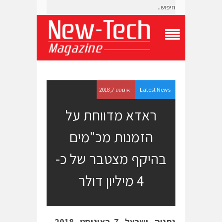
T
o
g
g
l
e
Latest News
- אוגוסט 7, 2018
N
a
ראדא מדווחת על
v
i
הזמנות מכ"מים
g
a
t
בהיקף מצטבר של כ-
i
o
4 מיליון דולר
n
M
e
n
u
נתניה, ישראל,
7
באוגוסט, 2018 –