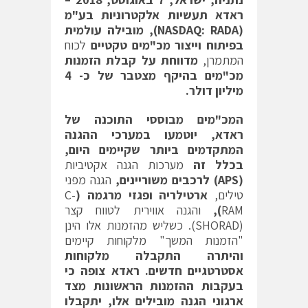
ראדא תעשיות אלקטרוניות בע"מ
(
NASDAQ: RADA
), מובילה עולמית
בפיתוח וייצור מכ"מים טקטיים
לכוח
המתמרן,
מדווחת על קבלת הזמנות
מכ"מים בהיקף מצטבר של כ- 4
מיליון דולר.
המכ"מים מבוססי התוכנה של
ראדא, יוטמעו במערכי ההגנה
המתקדמים ביותר שקיימים היום,
בכלל זה
מערכות הגנה אקטיביות
(
APS
) לרכבים משוריינים,
הגנה מפני
טילים,
ארטילריה ופגזי מרגמה (
C-
RAM
),
והגנה אווירית לטווח קצר
(SHORAD). כשליש מהזמנות אלו הינן
"הזמנות המשך" מלקוחות קיימים
והיתרה התקבלה מלקוחות
אסטרטגיים חדשים. ראדא צופה כי
בעקבות ההזמנות הראשונות מצד
ארגוני הגנה מובילים אלו, יתקבלו