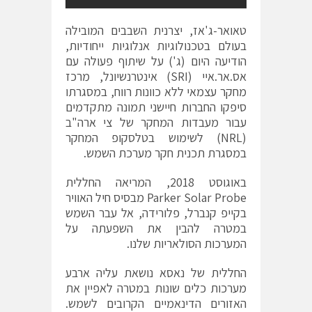
טאואר-ג'אז, יצרנית השבבים המובילה
בעולם בטכנולוגיות אנלוגיות ייחודיות,
הודיעה היום (ג') על שיתוף פעולה עם
אס.אר.איי (
SRI
) אינטרנשיונל, מרכז
מחקר עצמאי ללא כוונות רווח, במסגרתו
סיפקו החברות חיישני תמונה מתקדמים
עבור מעבדות המחקר של צי ארה"ב
(
NRL
) לשימוש בטלסקופ המחקר
במסגרת תכנית חקר מערכת השמש.
באוגוסט 2018, המריאה החללית
Parker Solar Probe
מבסיס חיל האוויר
בקייפ קנברל, פלורידה, אל עבר השמש
במטרה להבין את השפעתה על
המערכות הסולאריות שלנו.
החללית של נאסא נושאת עליה ארבע
מערכות כלים שונות במטרה לאפיין את
האזורים הדינאמיים הקרובים לשמש.