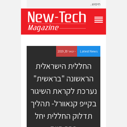
T
o
g
g
l
e
Latest News
- ינואר 30, 2019
N
a
החללית הישראלית
v
i
הראשונה "בראשית"
g
a
t
נערכת לקראת השיגור
i
o
בקייפ קנאוורל- תהליך
n
M
e
תדלוק החללית יחל
n
u