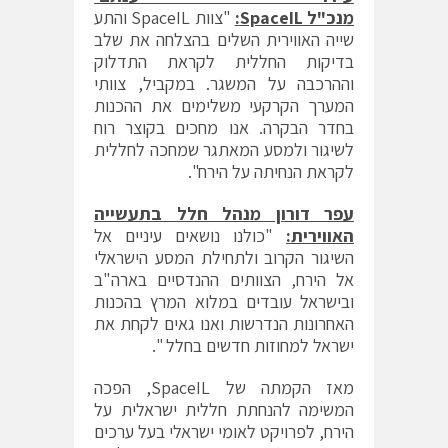
מנכ"ל
SpaceIL
:
"צוות SpaceIL והתע
שייה האווירית השלים בהצלחה את שלב
בדיקות החללית לקראת התדלוק
וההרכבה על המשגר. במקביל, צוותי
המערך הקרקעי משלימים את ההכנות
בחדר הבקרה. אנו מחכים בקוצר רוח
לשיגור ולמסע המאתגר שמחכה לחללית
לקראת הנחיתה על הירח".
עפר דורון מנהל חלל בתעשייה
האווירית:
"כולנו נושאים עיניים אל
השיגור הקרוב ולתחילת המסע הישראלי
אל הירח, הצוותים ההנדסיים בארה"ב
ובישראל עובדים במלוא המרץ בהכנות
האחרונות הנדרשות ואנו גאים לקחת את
ישראל למחוזות חדשים בחלל ".
מאז הקמתה של SpaceIL, הפכה
המשימה להנחתת חללית ישראלית על
הירח, לפרויקט לאומי ישראלי בעל ערכים