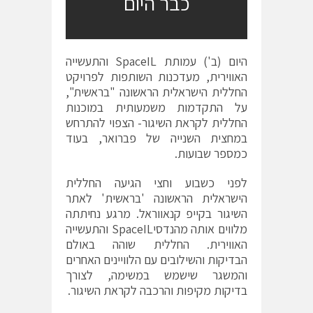
כבר היום
היום (ב') עמותת SpaceIL והתעשייה
האווירית, מעדכנות השותפות לפרויקט
החללית הישראלית הראשונה "בראשית",
על התקדמות משמעותית במוכנות
החללית לקראת השיגור- הצפוי להתרחש
במחצית השנייה של פברואר, בעוד
כמספר שבועות.
לפני כשבוע וחצי הגיעה החללית
הישראלית הראשונה 'בראשית' לאתר
השיגור בקייפ קנאווראל. מרגע נחיתתה
מלווים אותה מהנדסיSpaceIL והתעשייה
האווירית. החללית שוהה באולם
הבדיקות והשילובים עם הלוויינים האחרים
והמשגר שישמש במשימה, לצורך
בדיקות מקיפות והרכבה לקראת השיגור.