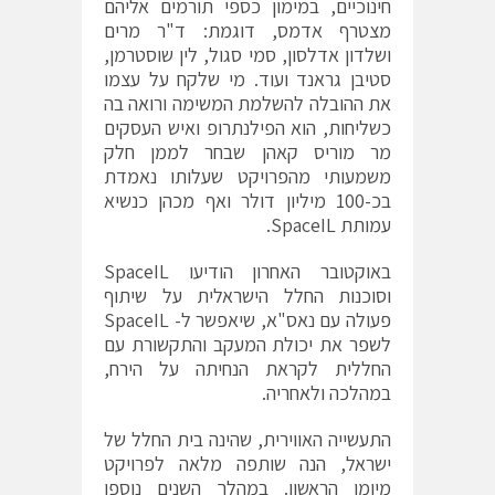
חינוכיים, במימון כספי תורמים אליהם
מצטרף אדמס, דוגמת: ד"ר מרים
ושלדון אדלסון, סמי סגול, לין שוסטרמן,
סטיבן גראנד ועוד. מי שלקח על עצמו
את ההובלה להשלמת המשימה ורואה בה
כשליחות, הוא הפילנתרופ ואיש העסקים
מר מוריס קאהן שבחר לממן חלק
משמעותי מהפרויקט שעלותו נאמדת
בכ-100 מיליון דולר ואף מכהן כנשיא
עמותת SpaceIL.
באוקטובר האחרון הודיעו SpaceIL
וסוכנות החלל הישראלית על שיתוף
פעולה עם נאס"א, שיאפשר ל- SpaceIL
לשפר את יכולת המעקב והתקשורת עם
החללית לקראת הנחיתה על הירח,
במהלכה ולאחריה.
התעשייה האווירית, שהינה בית החלל של
ישראל, הנה שותפה מלאה לפרויקט
מיומו הראשון. במהלך השנים נוספו