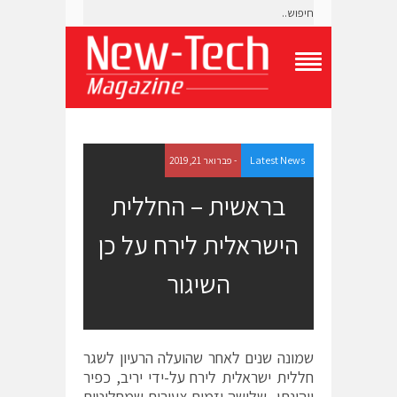
T
o
g
g
l
e
Latest News
- פברואר 21, 2019
N
a
בראשית – החללית
v
i
הישראלית לירח על כן
g
a
t
השיגור
i
o
n
M
e
שמונה שנים לאחר שהועלה הרעיון לשגר
n
חללית ישראלית לירח על-ידי יריב, כפיר
u
ויהונתן- שלושה יזמים צעירים שמחליטים