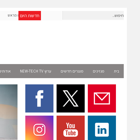
חדשות היום
חברת IAIG גייסה 6 מיליון דולר להקמת חברות תוכנה שנבנו מראש
לעידן ה-AI
Select 
בית
מגזינים
מוצרים חדשים
ערוץ NEW-TECH TV
אודותינ