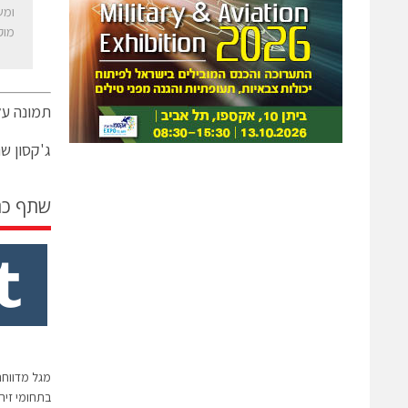
ומש
מוק
תמונה עלי
ג'קסון שניידר, נשיא ומנכ"ל
שתף כ
מגל מדווח
בתחומי זיהוי חד