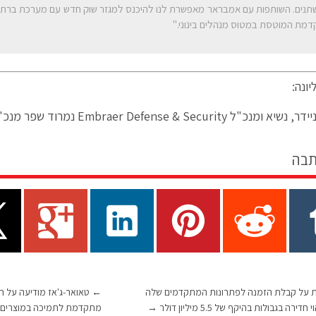
תנים. השותפות עם אמבראר מאפשרת לנו להיכנס למגזר שוק חדש עם מערכת ברת
דמת המוטסת במטוס מנהלים בינוני."
ונה:
 Embraer Defense & Security נמרוד שפר מנכ"ל תעשייה אווירית
תבה
ת על קבלת הזמנה לפתרונות המתקדמים שלה
←
טאואר-ג'אז מודיעה על 
ירה בגבולות בהיקף של 5.5 מיליון דולר
→
מתקדמת לתמיכה במוצרים ל