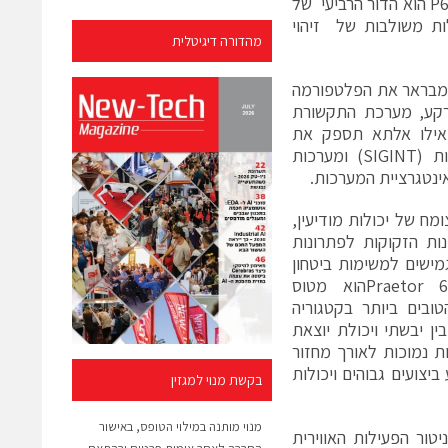
מטוס העסקים הסילוני Embraer Praetor 600. החיישן העיקרי של ה-P600 AEW הוא הדור הרביעי של
AESA (Digital Active Electron) בעל יכולות משולבות של זיהוי
מהדורה דיגיטלית
מבראר את הפלטפורמה
רקע, מערכת התקשורת
ואילו אלתא תספק את
מכ"ם AEW, מודיעין אותות (SIGINT) ומערכות
ינטגרציית המערכות.
לשוק צומח של יכולות מודיעין,
ול (ISR) במדינות הזקוקות לפתרונות
גמישים למשימות ביטחון
והגנת המולדת. ה- Praetor 600הוא מטוס
ובים ביותר בקטגוריה
ין יבשתי ויכולת יוצאת
ות נמוכות לאורך מחזור
ולוגיית המכ"ם המתקדמת של אלתא, ה-P600 AEW מציע ביצועים גבוהים ויכולות
בקשת מנוי למגזין
מנוי מותנה במילוי הטופס, באישור
ניטור הפעילות האווירית