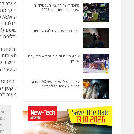
מעבר לטו
מהכדור ועד הדשא: הטכנולוגיות
מוקדמת, 
שיכריעו את מונדיאל 2026
היקום כפי שמעולם לא ראינו אותו
וחליפת הגנ
חליפת תק
אירוע הצגת יינות כשרים – צור עולם
של יין
ומפעילה 
"המטוס מ
לא עוד טיל: סטארשיפ V3 והמרוץ
לבניית מערכת חלל מלאה
מענה לצו
יוא
אנו
במש