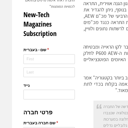
החברה לאחר אימות פרטים ובהתאם
ן הגנה אווירית, התראה
לכמויות המופצות*
בנוסף, ניתן להגדיר את
ה-P600 AEW עם מגוון רחב של מערכות התראה ובקרה אווירית, לרבות הדור הרביעי של מכ"ם AEW,
, מערכות מודיעין אותות (ESM/ELINT) עם יכולת התראה כנגד מכ"מים
ם לרשתות נתונים ולוויין,
ר לקו הראייה ומבטיחה
תאימות הדדית לכוחות ברית. יכולות לוחמה מבוססת רשת (NCW) הופכת את ה-P600 AEW לחלק
(SPS) מבצעת את איתור האיומים הפוטנציאליים
 ביותר בקטגוריה" אמר
Embraer Defense & Se. "הוא ניתן התאמה בקלות בכדי לתת
מאוד."
חדשה של החברה
נולוגיה שנצברו
חלוצה במערכות
יום מציעה יכולות AEW עבור צרכים גלובליים גדלים