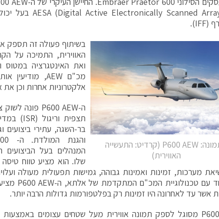
מכ"ם ically Scanned Array
IFF).
בשיתוף פעולה זה תספק א
האווירית, התמיכה על הק
ואת האינטגרציה במטוס 
אלקטרוניות אחרות וכן את א
ה-P600 AEW פונה 
תצפית וריג
בר-השגה, עתירי ביצועים ו
בתמונה: P600 AEW (קרדיט: התעשייה
המנהלים בעל הביצועים הט
האווירית)
שלו. הוא מציע טווח טיסה ב
יאת מערכות, זמינות ואמינות גבוהה, גמישות תפעולית מעולה ועלוי
החיים. יחד עם טכנ
אשר עד לאחרונה היו זמינות רק בפלטפורמות גדולות הרבה יותר.
ה-P600 AEW מסוגל לספק תמונה אווירית מעל שטחים עצומים באמצעות 