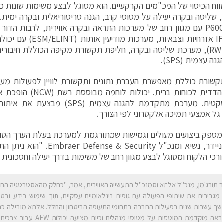
וח הכיסוי של המכ"מים הקרקעיים. הוא מסוגל לבצע משימות שונות כגו
שליטה ובקרה יעילה על מטוסי קרב, הגנה טריטוריאלית ובקרה ימית. 
יכולות IFF אזרחיות וצבאיות
עוינים (RWR), מערכת שליטה ובקרה, חליפת תקשורת מקיפה הכוללת חיבורי
ה עצמית (SPS).
שורת כוללת מאפשרת העברת נתונים ותקשורת לוויין לפעולות מעב
מרשת טקטית. מערכת מתקדמת להגנה עצמית 
גל אמצעי תמיכה אלקטרוני לפי הצורך.
ספק ביצועים מעולים וגמישות שמתורגמת למערכת בעלת הערך הטוב
ג'קסון שניידר, נשיא ומנכ"ל curity
רכי הלקוח ומסוגל לבצע מגוון רחב של משימות בדרך יעילה וחסכונית 
ב תורג'מן, מנכ"ל אלתא וסמנכ"ל התעשייה האווירית, אמר, "כחלק מהאסטרטגיה ה
 מגבירים את שיתופי הפעולה עם גופים בינלאומיים עסקיים, תוך שימוש בידע ובטכ
ך עשרות שנים בפעילות החברה בתחומי התעופה הביטחון והחלל. אלתא מובילה כ
התראה מוקדמת המוטסות על מטוסי מנהלים וכ