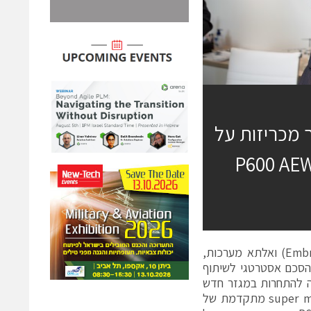
 מכריזות על
וף פעולה עסקי- משיקות מטוס משימה P600 AEW
פריס, צרפת, 18 ביוני 2019 – חברת אמבראר (Embraer Defense & Security) ואלתא מערכות,
 הסכם אסטרטגי לשיתוף
מוטסת P600 AEW. המערכת נועדה להתחרות במגזר חדש
של שוק מערכות האתראה מוטסות (AEW) המבוססות על פלטפורמת super midsize מתקדמת של