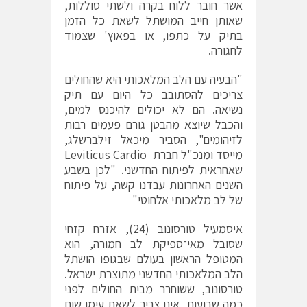
אשר חובר ללוח בקרה ולשתי סוללות,
שאותן חייב המושתל לשאת כל הזמן
בתיק על כתפו, או בפאוץ' שצמוד
לחגורה.
"הבעיה עם הלב המלאכותי היא שהחולים
צריכים להסתובב כל היום עם תיק
נשיאה. הם לא יכולים להיכנס למים,
והכבל שיוצא מהבטן גורם פעמים רבות
לזיהומים", הסביר מיכאל זילברשלג,
מייסד ומנכ"ל חברת Leviticus Cardio
שאחראית לפיתוח החדשני. "לכן בשבע
השנים האחרונות עבדנו קשה, על פיתוח
של לב מלאכותי אלחוטי"
איסמעיל טורסונוב (24), אזרח קזחי
שסובל מאי־ספיקת לב חמורה, הוא
המטופל הראשון בעולם שבגופו הושתל
הלב המלאכותי החדשני מתוצרת ישראל.
טורסונוב, ששוחרר מבית החולים לפני
כמה שבועות, אינו צריך לשאת עימו שום