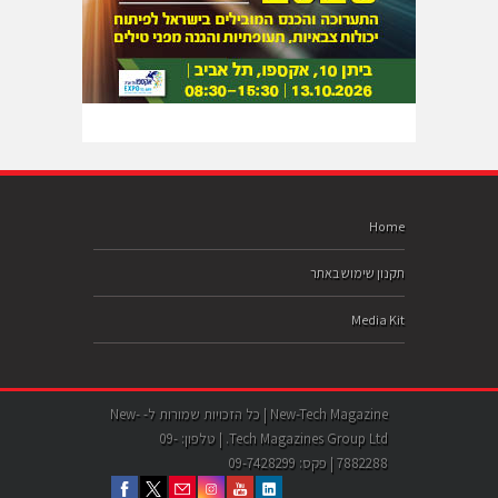
Home
תקנון שימוש באתר
Media Kit
New-Tech Magazine | כל הזכויות שמורות ל- New-
Tech Magazines Group Ltd. | טלפון: 09-
7882288 | פקס: 09-7428299