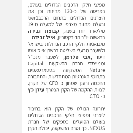
מפיצי חלקי הרכבים הגדולים בעולם,
בפריסה של כ-130 מדינות וכן את
היצרנים הגדולים בתחום הרכבtier1
ובעלת מחזור מצרפי של למעלה מ-19
מיליארד יורו בשנה,
קבוצת זבידה
בראשות יו"ר הדירקטוריון,
אייל זבידה
–
מיבואניות חלקי הרכב הגדולות בישראל
ולשעבר מבעלי השליטה ברשת אייס אוטו
דיפו
,אבי פלדמן
, לשעבר מנכ"ל
וממייסדי חברת ההשקעות Capital
Nature המשקיעה בסטארטאפים
בתחומי האנרגיות המתחדשות והתחבורה
החכמה ורענן שמחון כ CFO של הקרן.
לצוות ההקמה של הקרן הצטרף
עידן כץ
כ- CTO.
יתרונה הבולט של הקרן הוא בחיבור
ליצרני ומפיצי חלקי הרכבים הגדולים
בעולם הפועלים כספקים של חברת
NEXUS. כך וטרם ההשקעה, יכולה הקרן