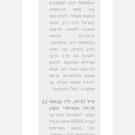
Mobilion יספק למשקיעים
ערך מוסף והזדמנויות
עסקיות מגוונות. למרות שאין
בישראל יצרני רכב, אנחנו
נחשבים לחממת חדשנות
ולמובילים בפיתוח
טכנולוגיות רכב מתקדמות.
הידע והיוזמה כבר משכו
לישראל את יצרני הרכב
הגדולים ומספקים ליזמים
הזדמנות יוצאת דופן. אנחנו
מהווים פלטפורמה חדשה
ליצירת שיתופי פעולה עם
שחקני ה- Tier1 והמפיצים".
אייל זבידה, יו"ר קבוצת
זבידה וממייסדי הקרן
מוסיף: "השותפות שלנו עם
חברת NEXUS מהווה מכפיל
כוח בתחום השירותים
והטכנולוגיות לרכב העתידי,