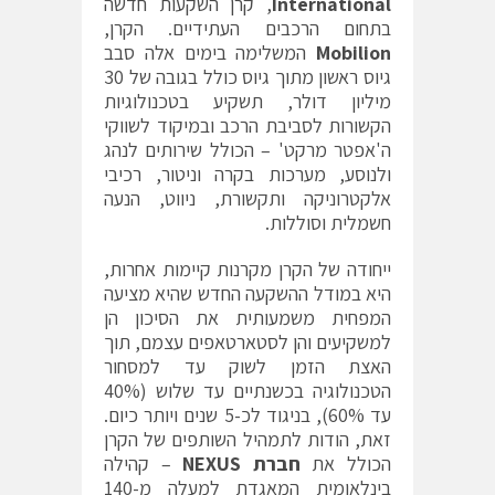
International
, קרן השקעות חדשה
בתחום הרכבים העתידיים. הקרן,
Mobilion
המשלימה בימים אלה סבב
גיוס ראשון מתוך גיוס כולל בגובה של 30
מיליון דולר, תשקיע בטכנולוגיות
הקשורות לסביבת הרכב ובמיקוד לשווקי
ה'אפטר מרקט' – הכולל שירותים לנהג
ולנוסע, מערכות בקרה וניטור, רכיבי
אלקטרוניקה ותקשורת, ניווט, הנעה
חשמלית וסוללות.
ייחודה של הקרן מקרנות קיימות אחרות,
היא במודל ההשקעה החדש שהיא מציעה
המפחית משמעותית את הסיכון הן
למשקיעים והן לסטארטאפים עצמם, תוך
האצת הזמן לשוק עד למסחור
הטכנולוגיה בכשנתיים עד שלוש (40%
עד 60%), בניגוד לכ-5 שנים ויותר כיום.
זאת, הודות לתמהיל השותפים של הקרן
הכולל את
חברת
NEXUS
– קהילה
בינלאומית המאגדת למעלה מ-140