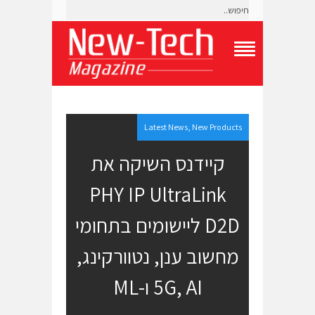
T
o
g
g
l
e
Latest News
,
New Products
N
a
קיידנס השיקה את
v
i
PHY IP UltraLink
g
a
t
D2D ליישומים בתחומי
i
o
מחשוב ענן, נטוורקינג,
n
M
e
5G, AI ו-ML
n
u