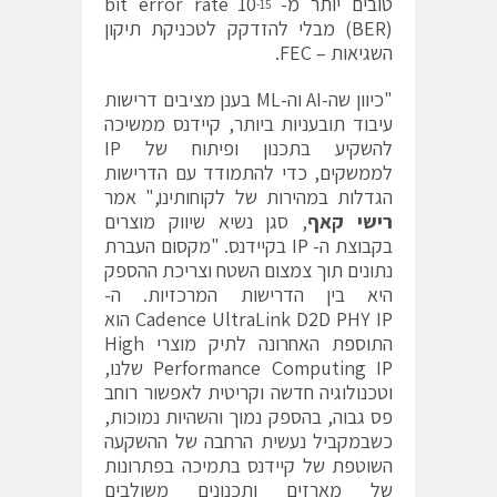
טובים יותר מ- 10
bit error rate
-15
(BER) מבלי להזדקק לטכניקת תיקון
השגיאות – FEC.
"כיוון שה-AI וה-ML בענן מציבים דרישות
עיבוד תובעניות ביותר, קיידנס ממשיכה
להשקיע בתכנון ופיתוח של IP
לממשקים, כדי להתמודד עם הדרישות
הגדלות במהירות של לקוחותינו," אמר
רישי קאף
, סגן נשיא שיווק מוצרים
בקבוצת ה- IP בקיידנס. "מקסום העברת
נתונים תוך צמצום השטח וצריכת ההספק
היא בין הדרישות המרכזיות. ה-
Cadence UltraLink D2D PHY IP הוא
התוספת האחרונה לתיק מוצרי High
Performance Computing IP שלנו,
וטכנולוגיה חדשה וקריטית לאפשור רוחב
פס גבוה, בהספק נמוך והשהיות נמוכות,
כשבמקביל נעשית הרחבה של ההשקעה
השוטפת של קיידנס בתמיכה בפתרונות
של מארזים ותכנונים משולבים