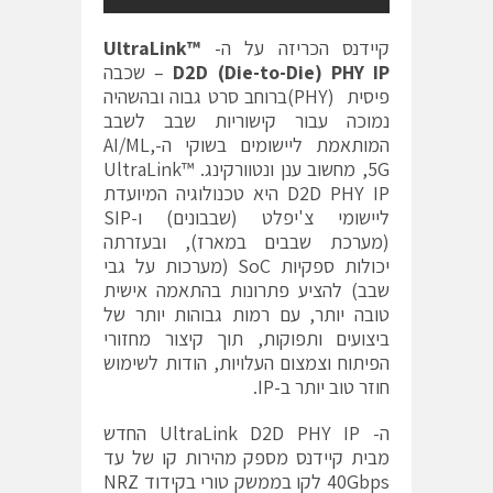
קיידנס הכריזה על ה-
UltraLink™
D2D (Die-to-Die) PHY IP
– שכבה
פיסית (PHY)ברוחב סרט גבוה ובהשהיה
נמוכה עבור קישוריות שבב לשבב
המותאמת ליישומים בשוקי ה-AI/ML,
5G, מחשוב ענן ונטוורקינג. UltraLink™
D2D PHY IP היא טכנולוגיה המיועדת
ליישומי צ'יפלט (שבבונים) ו-SIP
(מערכת שבבים במארז), ובעזרתה
יכולות ספקיות SoC (מערכות על גבי
שבב) להציע פתרונות בהתאמה אישית
טובה יותר, עם רמות גבוהות יותר של
ביצועים ותפוקות, תוך קיצור מחזורי
הפיתוח וצמצום העלויות, הודות לשימוש
חוזר טוב יותר ב-IP.
ה- UltraLink D2D PHY IP החדש
מבית קיידנס מספק מהירות קו של עד
40Gbps לקו בממשק טורי בקידוד NRZ