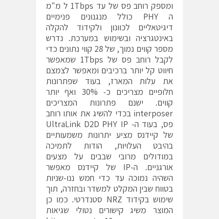
ומספק רוחב פס של עד 1Tbps ל מ"מ
ה PHY כולל מנגנונים פנימיים
דיגיטאליים לכוונון ולקידוד להקלה
באינטגרציה ובשימוש במערכת. נדרש
מספר קווים נמוך, של 28 קווי נתונים כדי
לקבל רוחב פס של 1Tbps שמאפשר
חיווט קל יותר ברכיבים ומאפשר לצמצם
את עלות המארז, בעוד שפתרונות
חלופיים מצריכים כ- 30% ואף יותר
קווים. ישנם פתרונות המצריכים
interposer בכדי להשיג את אותו רוחב
פס, בעוד ה- UltraLink D2D PHY IP
של קיידנס מציע יתרונות משמעותיים
בהיבט העלויות, הודות לתמיכה
במודולים מרובי שבבים על מצעים
אורגניים. ה-IP של קיידנס מאפשר
השהיה נמוכה עד כדי חמש ננו-שניות
בטווח שבין המקלט למשדר ובחזרה, תוך
שימוש בקידוד NRZ סטנדרטי. כמו כן
המוצר משיג קישורים נטולי שגיאות