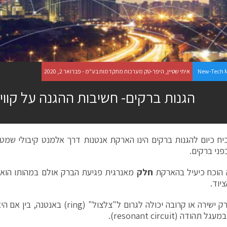
New-Tech 
איתי שטיין, היפר-טק מערכות מתקדמות בע"מ - פברואר 2, 2020
הגנות ברקים- חשיבות ההגנה על קווי RF
יח כיום להגנות ברקים הינו הארקת אנטנות דרך אלמנט קיבולי שמטר
פני ברקים.
 הוכח כיעיל בהארקת
חלק
מאנרגית פגיעת הברק אולם במהותו הוא 
יוד.
פגיעת ברק ישירה או קרובה יכולה לגרום ל"צלצו
הודה (resonant circuit).