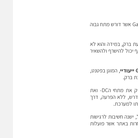
הגבלת האנרגיה על ידי הקבל מאפשרת שימוש בטוח ברכיב הגנה מסוג Gas Tube אשר דורש מתח גבוה
רק ביעילות לאחר פגיעת ברק, במידה והוא לא
ף יכול להישרף ולהשאיר
ייעודיי
, המוגן בפטנט,
ת ברק.
אשר מאריק את מתחי הDC- ואת
נדרש, ללא הפרעה, דרך
 ישנה חשיבות לרגישות
חרות באתר אשר פועלות