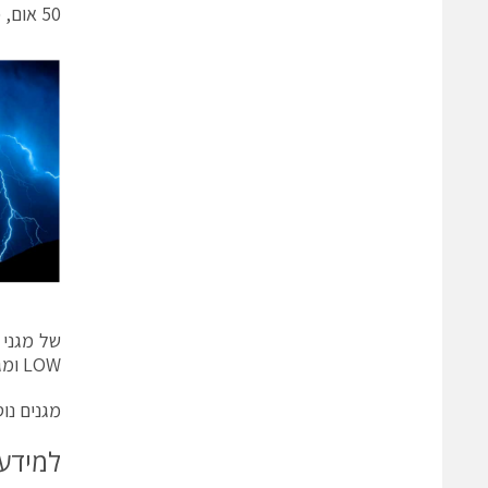
50 אום, כאשר ישנם תקנים נוספים אשר מגדירים העברת פולס של 10/350 או 10/1000 מיקרו שניות.
LOW ומגניDC Pass , המאפשרים מעבר מתח DC ומיועדים להגנה גם על אנטנות אקטיביות .
מגנים נוספים עבור קוו
למידע נוסף