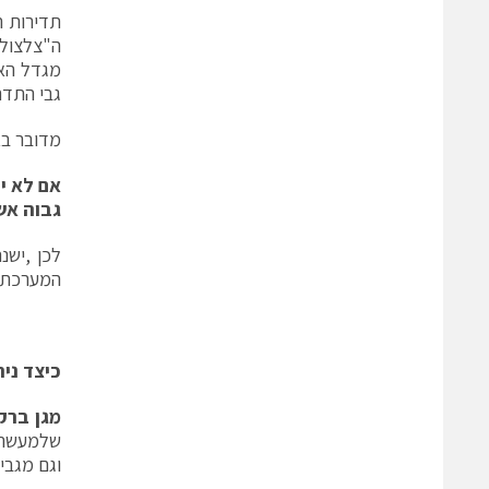
מגדל האנ
גבי התדרי
מדובר בא
אם לא יש
גבוה אש
לכן ,ישנ
המערכת.
כיצד נית
מגן ברק
וגם מגבי