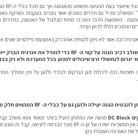
תדירות הגל
טנה . משמעות הדבר הינה כי מתחי הצלצול של האנטנה, בתדרים גב
ם הנמוכים הללו לכיוון הציוד.
נרגיה רבה אשר לא ניתן להנחית אותה רק באמצעות פילטרים שונים א
ולב רכיב הגנה על קווי ה-
RF
כדי לנטרל את אנרגית הברק ייוו
ר יגרום לנחשולי זרם שיכולים לפגוע בכל המערכת ולא רק בצ
ה חשיבות רבה ליכולת מגן הברקים לבודד ולהגן על פין המוליך המר
ן להבטיח הגנה יעילה ולהגן גם על כבלי ה-
RF
המהווים חלק מ
ים
DC Block
מהווה את הפתרון היעיל ביותר מאחר והוא משלב קבל 
שלמעשה אין המשכיות ישירה של קו ה-RF מצד הכניסה ליציאה.
ל את האנרגיה העוברת בקו