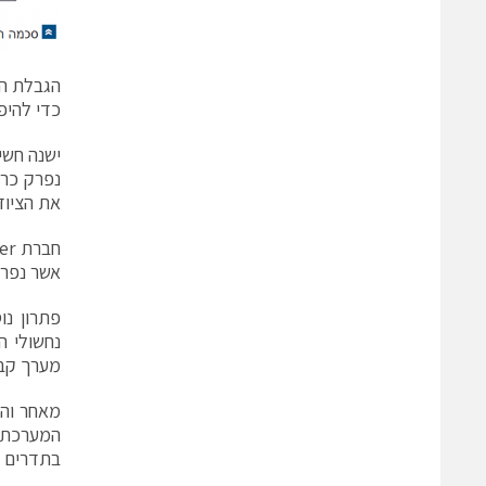
כדי להיפ
נפרק כרא
את הציוד
חברת PolyPhaser, מובילה עולמית בתחום הגנות הברקים,
אשר נפרק
פתרון נו
נחשולי ה
מערך קבלים חוסם 
מאחר והמ
המערכת. 
בתדרים ק