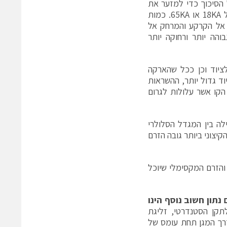
טנציאל הסיכוך כדי למזער את
זרימת הזרם אל הציוד . רמת הזרם בעת פגיעת ברק קבועה ולרוב עומדת על 18KA או 65KA. כמות
על ידי קירבת הקו אל הקרקע והמרחק אל
הה יותר ורחוקה יותר
ר קווי RF או פיצולים בדרך לציוד וכן ככל שהארקה
וד גדול יותר, ההשראות
הקו אשר עלולות לגרום
אחד – הזרם יתפצל תחילה בין המגדל הסלולרי
יצוני ביותר גובה הזרם
קוים בעלי אורך דומה – הזרם יתפצל בין כל 9 הקווים והזרם המקסימלי שיוכל
נתון חשוב נוסף הינו
תקן הסטנדרטי, זליגת
 של 3KA למשך 8/20 מיקרו שניות דרך המגן תחת עומס של