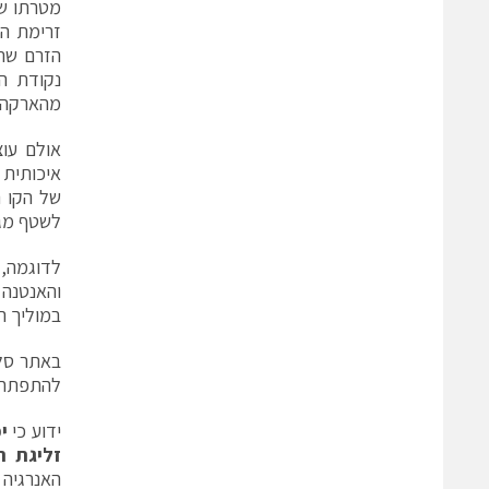
נקודת ה
מהארקה ה
איכותית 
של הקו ת
לשטף מגנ
והאנטנה 
במוליך המ
להתפתח במ
ידוע כי
י
זליגת ה