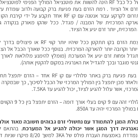
מטרתו של כל כבל RF הינה להשוות את פוטנציאל המוליך הפנימי לפו
הזרם שתזרום לקרקע עבור אנטנה עם קו RF אחד תקבע 
ארקה המרכזית של המבנה / מגדל. ככל שהקו מאורק בנקודה גבו
מרכזית, יותר זרם יגיע אל הציוד.
אולם עוצמת הזרם בקו תתקטן ככל שיהיו יות
יותר וקרובה יותר להארקה המרכזית. בנוסף ככל שאורך הכבל אל הצי
גדל ופחות זרם יגיע אל המערכת (מומלץ להימנע מלולאות לאורך 
טי מוגבר ובכך להגדיל את האנרגיה במקום להקטין אותה).
לדוגמה, בעת פגיעת ברק באתר סלולרי עם קו RF 
ולאחר מכן יתפצל בין המוליך המרכזי של הכבל לסיכוך, כך שבמקרה הק
רכזי, אשר עלול להגיע לציוד, יכול להגיע עד 7.5KA.
באתר סלולרי זהה עם 9 
וליך המרכזי יהיה עד 850A.
כולת המגן להתמודד עם נחשולי זרם גבוהים חשובה מאוד אולם 
אנרגיה דרך המגן אשר יכולה להגיע אל המערכת
. בהתאם ל
האנרגיה נמדדת באמצעות העברת פולס