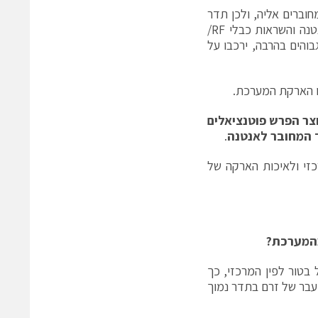
 שייווצר בעת הפגיעה תושפע מהאנטנה אך גם מכל כבלי ה-RF המחוברים אליה, ולכן תדר
ה"צלצול" המשולב מכיל גם תדרים נמוכים אשר נוצרים בעקבות הארקת האנטנה והשראות כבלי RF/
והים בהרבה, ירכבו על
ו הארקת המערכת.
צר הפרש פוטנציאלים
ד המחובר לאנטנה
.
כזי ולאיכות הארקה של
המערכת?
בטור לפין המרכזי, כך
 קבל זה מונע מעבר של זרם בתדר נמוך