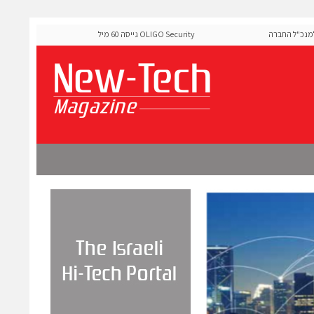
ל החברה
OLIGO Security גייסה 60 מיליון דולר להרחבת פלטפורמת אבטחת
ה-Runtime בעידן מתקפות ה-AI