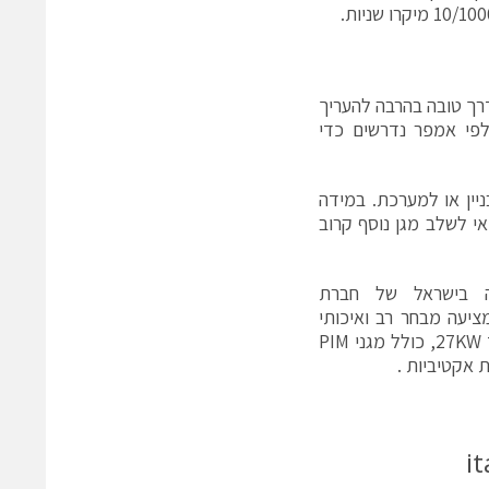
 התקן הנ"ל, הוא דרך טובה בהרבה להעריך
פי אמפר נדרשים כדי
יין או למערכת. במידה
יין, במרחק העולה על 6 מטר, כדאי לשלב מגן נוסף קרוב
 בישראל של חברת
ם, מציעה מבחר רב ואיכותי
של מגני ברקים חוסמי DC בתדרים מ1.5MHz עד 10GHz ובהספקים שונים עד 27KW, כולל מגני PIM