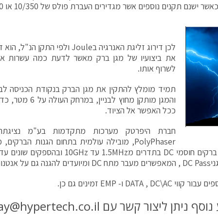
לכן דירוג זליגת האנרגיה בJoule ולפי
את ביצועיו של מגן ברק מאשר לדעת כמה עשרות אל
לשרוף אותו.
תמיד מומלץ להתקין את מגן הברק בנקודת הכניסה לבנ
והמגן מותקן מחוץ לבנ
ככל האפשר אל הציוד.
חברת היפרטק מערכות מתקדמות בע"מ נציגתה
PolyPhaser, מובילה עולמית בתחום הגנות הברקי
י DATA , DC\AC ו- EMP זמינים גם כן.
 ניתן ליצור קשר עם itay@hypertech.co.il