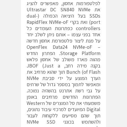
לפלטפורמות אחסון, מאפשרים להציג
את
Ultrastar DC SN840 NVMe
SSDs
בעל היציאה הכפולה (dual-
port) ואת בקרי
RapidFlex NVMe-oF
controllers
כפתרונות העומדים כל
אחד בפני עצמו – אותם ניתן לשלב יחד
על מנת ליצור פלטפורמת אחסון חדשה
OpenFlex Data24 NVMe-oF
–
Storage Platform
. הפתרון החדש
מהווה מארז משולב של אחסון פלאש
בקנה מידה רחב, JBOF (Just a
Bunch (of Flash תוך שהוא מרחיב את
הערך המוצע על ידי סביבת NVMe
ומאפשר לתמוך במספר גדול של שרתים
על גבי רשת אתרנט בהשהיה נמוכה.
הפתרונות החדשים מרחיבים באופן
משמעותי את סל המוצרים של Western
Digital המיועדים למרכזי עיבוד נתונים,
תוך שהם מסייעים ללקוחות לעבור
ולהשתמש בכונני NVMe SSD