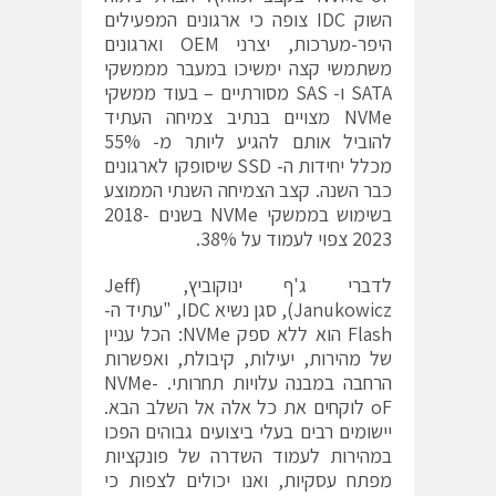
השוק IDC צופה כי ארגונים המפעילים
היפר-מערכות, יצרני OEM וארגונים
משתמשי קצה ימשיכו במעבר מממשקי
SATA ו- SAS מסורתיים – בעוד ממשקי
NVMe מצויים בנתיב צמיחה העתיד
להוביל אותם להגיע ליותר מ- 55%
מכלל יחידות ה- SSD שיסופקו לארגונים
כבר השנה. קצב הצמיחה השנתי הממוצע
בשימוש בממשקי NVMe בשנים 2018-
2023 צפוי לעמוד על 38%.
לדברי ג'ף ינוקוביץ, (Jeff
Janukowicz), סגן נשיא IDC, "עתיד ה-
Flash הוא ללא ספק NVMe: הכל עניין
של מהירות, יעילות, קיבולת, ואפשרות
הרחבה במבנה עלויות תחרותי. NVMe-
oF לוקחים את כל אלה אל השלב הבא.
יישומים רבים בעלי ביצועים גבוהים הפכו
במהירות לעמוד השדרה של פונקציות
מפתח עסקיות, ואנו יכולים לצפות כי