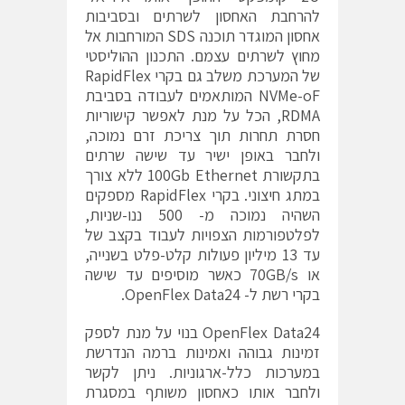
להרחבת האחסון לשרתים ובסביבות
אחסון המוגדר תוכנה SDS המורחבות אל
מחוץ לשרתים עצמם. התכנון ההוליסטי
של המערכת משלב גם בקרי RapidFlex
NVMe-oF המותאמים לעבודה בסביבת
RDMA, הכל על מנת לאפשר קישוריות
חסרת תחרות תוך צריכת זרם נמוכה,
ולחבר באופן ישיר עד שישה שרתים
בתקשורת 100Gb Ethernet ללא צורך
במתג חיצוני. בקרי RapidFlex מספקים
השהיה נמוכה מ- 500 ננו-שניות,
לפלטפורמות הצפויות לעבוד בקצב של
עד 13 מיליון פעולות קלט-פלט בשנייה,
או 70GB/s כאשר מוסיפים עד שישה
בקרי רשת ל- OpenFlex Data24.
OpenFlex Data24 בנוי על מנת לספק
זמינות גבוהה ואמינות ברמה הנדרשת
במערכות כלל-ארגוניות. ניתן לקשר
ולחבר אותו כאחסון משותף במסגרת