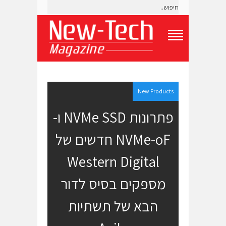
T
o
g
g
l
e
New Products
N
a
פתרונות NVMe SSD ו-
v
i
NVMe-oF חדשים של
g
a
t
Western Digital
i
o
מספקים בסיס לדור
n
M
e
הבא של תשתיות
n
u