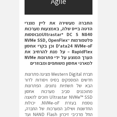
Agile
החברה מעשירה את ליין מוצרי
הדטה בייס שלה, באמצעות מערכות
DC S N840
Ultrastar
מבוססות
®
פלטפורמות
OpenFlex
,
NVMe SSD
™
D'ata24 NVMe-oF
וכן בקרי אחסון
RapidFlex
– על מנת להרחיב את
הערך המוצע על ידי פתרונות
NVMe
למארגי אחסון משותפים ומבוזרים
חברת Western Digital מציגה פתרונות
חדשים המספקים בסיס ויסודות לדור
הבא של תשתיות נתונים. הפתרונות
מתוכננים סביב מערכות אחסון
Ultrastar NVMe™ SSD וזוכים להאצה
נוספת בעזרת NVMe-oF. יכולות
החדשנות ושילוב המערכות של החברה,
החל מרכיבי זיכרון NAND Flash ועד