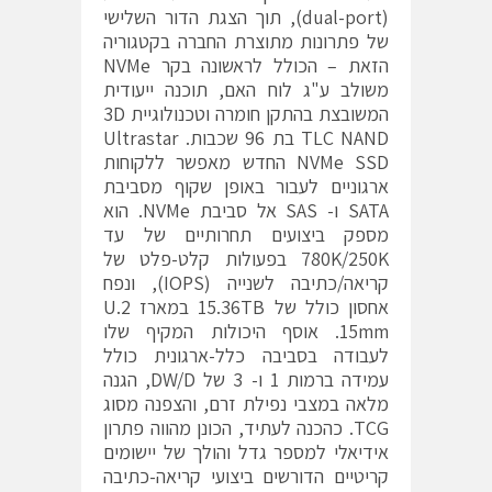
(dual-port), תוך הצגת הדור השלישי
של פתרונות מתוצרת החברה בקטגוריה
הזאת – הכולל לראשונה בקר NVMe
משולב ע"ג לוח האם, תוכנה ייעודית
המשובצת בהתקן חומרה וטכנולוגיית 3D
TLC NAND בת 96 שכבות. Ultrastar
NVMe SSD החדש מאפשר ללקוחות
ארגוניים לעבור באופן שקוף מסביבת
SATA ו- SAS אל סביבת NVMe. הוא
מספק ביצועים תחרותיים של עד
780K/250K בפעולות קלט-פלט של
קריאה/כתיבה לשנייה (IOPS), ונפח
אחסון כולל של 15.36TB במארז U.2
15mm. אוסף היכולות המקיף שלו
לעבודה בסביבה כלל-ארגונית כולל
עמידה ברמות 1 ו- 3 של DW/D, הגנה
מלאה במצבי נפילת זרם, והצפנה מסוג
TCG. כהכנה לעתיד, הכונן מהווה פתרון
אידיאלי למספר גדל והולך של יישומים
קריטיים הדורשים ביצועי קריאה-כתיבה