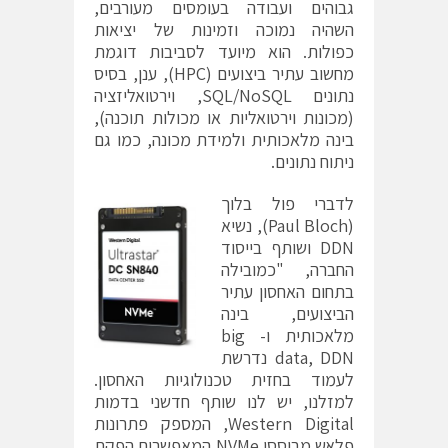
גבוהים ועבודה בעומסים מעורבים,
השהיה נמוכה וזמינות של יציאות
כפולות. הוא מיועד לסביבות דוגמת
מחשוב עתיר ביצועים (HPC), ענן, בסיס
נתונים SQL/NoSQL, וירטואליזציה
(מכונות וירטואליות או מכולות תוכנה),
בינה מלאכותית ולמידת מכונה, כמו גם
ניתוח נתונים.
לדברי פול בלוך
(Paul Bloch), נשיא
DDN ושותף בייסוד
החברה, "כמובילה
בתחום האחסון עתיר
הביצועים, בינה
מלאכותית ו- big
data, DDN נדרשת
לעמוד בחזית טכנולוגיות האחסון.
למזלנו, יש לנו שותף חדשני בדמות
Western Digital, המספק פתרונות
פלאש מבוססי NVMe המאפשרים הפקת