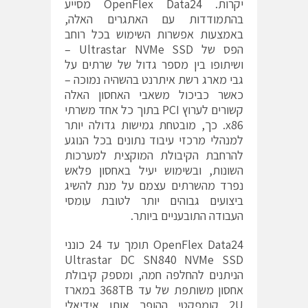
יקרות. OpenFlex Data24 מסייע
בהתמודדות עם האתגרים האלה,
באמצעות אפשרות השימוש בכל רוחב
הפס של Ultrastar NVMe SSD –
ושיתופו בין מספר גדול של שרתים על
גבי מארג רשת איתרנט בהשהיה נמוכה –
כאשר כביכול משאבי האחסון האלה
קשורים לערוץ PCI בתוך כל אחד משרתי
x86. כך, מובטחת גמישות גדולה יותר
למנהלי מרכזי עיבוד נתונים בכל הנוגע
להרחבת הקיבולת המוקצית למערכות
השונות, ובשימוש יעיל באחסון פלאש
נפרד מהשרתים עצמם על מנת להשיג
ביצועים גבוהים יותר לטובת עומסי
העבודה התובעניים ביותר.
OpenFlex Data24 תומך עד 24 כונני
Ultrastar DC SN840 NVMe SSD
הניתנים להחלפה חמה, ומספק קיבולת
אחסון משותפת של עד 368TB במארז
2U קומפקטי ההופך אותו אידיאלי