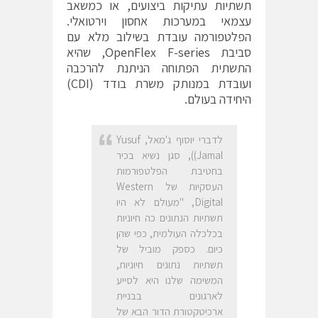
תשתיות עתיקות ביצועים, או כמשאב
עצמאי במערכות אחסון וירטואלי.
הפלטפורמה עובדת בשילוב מלא עם
סביבת
OpenFlex F-series
, שהיא
התשתית הפתוחה הניתנת להרכבה
ועובדת במנותק משרת בודד (CDI)
היחידה בעולם.
לדברי יוסוף ג'מאל, Yusuf
Jamal)), סגן נשיא בכיר
בחטיבת הפלטפורמות
העסקיות של Western
Digital, "מעולם לא היו
תשתיות הנתונים כה חיוניות
בכלכלה העולמית, כפי שהן
כיום. כספק מוביל של
תשתיות נתונים חיוניות,
המשימה שלנו היא לסייע
לארגונים בבניית
ארכיטקטורת הדור הבא של