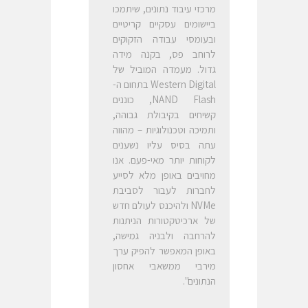
מרכזי עיבוד נתונים, שיתמכו
ביישומים עסקיים קריטיים
ובעומסי עבודה הזקוקים
לרוחב פס, בקנה מידה
גדול. מעמדה המוביל של
Western Digital בתחום ה-
NAND Flash, כוננים
קשיחים בקיבולת גבוהה,
ותמיכה וטכנולוגיות – מהווה
עתה בסיס עליו נשענים
לקוחות יותר מאי-פעם. אנו
מחויבים באופן מלא לסייע
לחברות לעבור לסביבת
NVMe ולהיכנס לעולם חדש
של ארכיטקטורות הניתנות
להרחבה ולבניה גמישה,
באופן המאפשר להפיק ערך
מירבי ממשאבי אחסון
הנתונים".