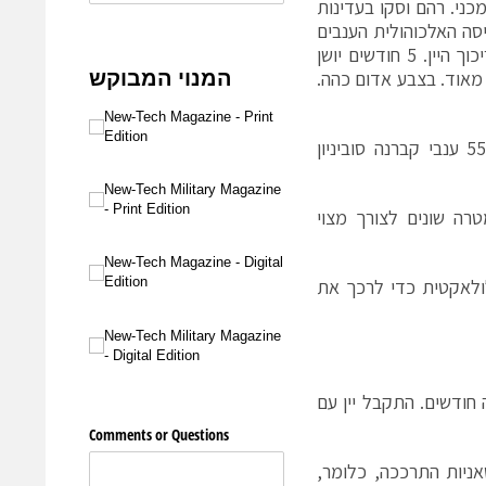
 בציר מכני. רהם וסקו בעדינות
 מעלות, במשך 7 ימים. אחרי התסיסה האלכוהולית הענבים
נסחטו בעדינות בפרס פניאומאטי והחלו בתסיסה מאלולאקטית לצורך ייצוב וריכוך היין. 5 חודשים יושן
י מאוד. בצבע אדום כהה.
בלנד אינספייר סירה וקברנה סובניון 2019, סיים את טעימתנו, החגיגית. 55% ענבי קברנה סוביניון
ה של 28 מעלות במשטרי המטרה שונים לצורך מצוי
לולאקטית כדי לרכך את
 חודשים. התקבל יין עם
אניות התרככה, כלומר,