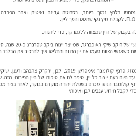
נסחטו בלחץ נמוך ביותר, בסחיטה עדינה ואיטית ואחר הפרדה 
תסס והפך ליין.
היינן הראשי של היקב שיק
ת כשאנשי הצוות טעמו את יין הרוזה והחליטו איך להרכיב את הבלנד ה
לכוסות נמזג פרנץ קולומבר אימפרשן 2019, לבן, ירקרק 
נץ קולומבר הגיעו מכרם בשפלת יהודה מוקדם בבוקר, לאחר בציר מכנ
די לקבל תירוש ענבים לבן ואיכותי.