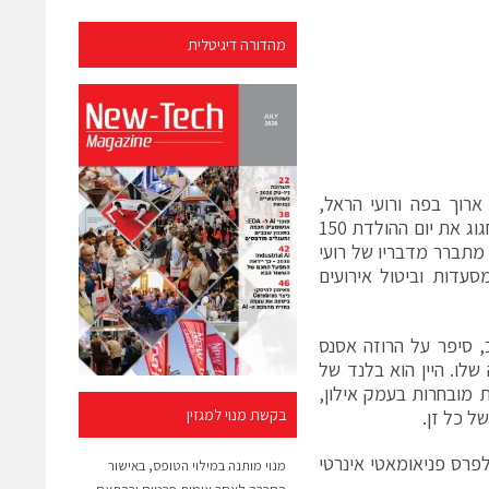
מהדורה דיגיטלית
ארוך בפה ורועי הראל,
סמנכ"ל השיווק של היקב, סיפר לנו שכבר תקופה ארוכה מתכננים ביקב איך לחגוג את יום ההולדת 150
מתברר מדבריו של רועי
סעדות וביטול אירועים
 מהיקב, שהגיע לארץ ב2012 מארה"ב, סיפר על הרוזה אסנס
 שלו. היין הוא בלנד של
ה | 20% ברברה, מחלקות מובחרות בעמק אילון,
ל כל זן.
בקשת מנוי למגזין
ירור ל-12 מעלות, בדרך לפרס פניאומאטי אינרטי
מנוי מותנה במילוי הטופס, באישור