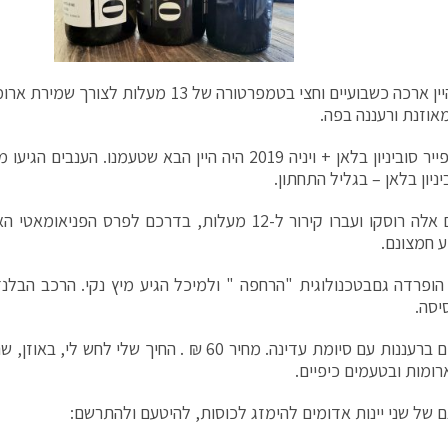
תסיסת היין ארכה כשבועיים וחצי בטמפרטורה של 13 מ
אוזנת ורעננה בפה.
יין האינספייר סוביניון בלאן + ויניה 2019 היה היין הבא שטעמנו.
ביניון בלאן – בגליל התחתון.
גם ענבים אלה רוסקו ועברו קירור ל-12 מעלות, בדרכם לפרס ה
ע חמצונם.
ופרדה גםבטכנולוגית "הרחפה " ולמיכל הגיע מיץ נקי. הרכב הבלנ
יסה.
בפה חשים ברעננות עם סיומת עדינה. מחיר 60 ₪ . החיך שלי
רומות ובטעמים כיפיים.
ם של שני יינות אדומים להימזג לכוסות, להיטעם ולהתרשם: