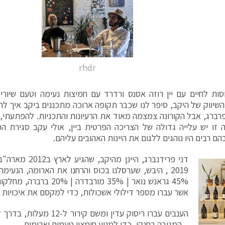
rhdr
סות לחיים עם יין רוזה אסנס ורדרד עם חמיצות נעימה וטעם שיורי 
רברג, אבל הקורונה צמצמה מאוד את הרעיונות והתכניות. להפתעתי, 
זו יש עלייה גדולה של הצריכה הפרטית ביין, אולי עקב סגירת המ
הם רבים היו נוהגים ללגום את היינות האהובים עליהם.
דני פרידנברג, היינן
2019 , היבש, שערסלנו בכוס והרחנו את הארומה, הנעימה
45% גראנש נואר | 35% מורבדר
אשר עברו מספר דילולי אשכולות, כדי למקסם את איכויות ש
הענבים עברו ריסוק עדין ומשם ק
– המגובה בחנקן, כדי למנוע חימצון טעמים וארומות.