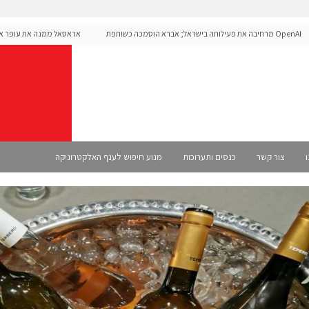
OpenAI מרחיבה את פעילותה בישראל; אברא הוסמכה כשותפת
אראסאל ממנה את עופר אליקים
 רשמית
ו
צור קשר
כנסים ותערוכות
מנוע חיפוש לענף האלקטרוניקה