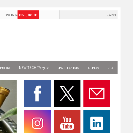
חדשות היום
חברת IAIG גייסה 6 מיליון דולר להקמת חברות תוכנה שנבנו מראש
לעידן ה-AI
Select
בית
מגזינים
מוצרים חדשים
ערוץ NEW-TECH TV
אודותינ