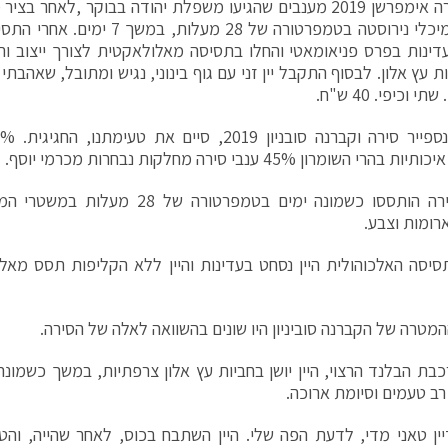
פטיט סירה אימפרשן 2019 מענבים שהגיעו משפלת יהודה בבוקר ,לאחר
ותססו במיכלי נירוסטה בטמפרטורה של 28
ות עץ אלון. לבסוף התקבל יין זני עם גוף בינוני, נגיש ומתובל, שאהבת
תי וכיפי. 40 ש"ח.
י השומרון 45% ענבי סירה מחלקות נבחרות מכרמי יוסף.
ענבי הסירה הותססו כשמונה ימים בטמפרטור
רומות וצבע.
יסה האלכוהולית היין נסחט בעדינות והיין ללא הקליפות תסס מא
מטרה של הקברנה סוביניון היו שונים בהשוואה לאלה של הסירה.
בת הבלנד הרצוי, היין יושן בחביות עץ אלון צרפתיות, במשך כשמונה
רב טעמים וסיומת ארוכה.
ין טאני מדי, לדעת הפה שלי. היין השתבח בכוס, לאחר שהייה, והט