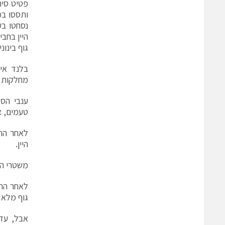
היין בחבי
גוף בינוני. ש
מחלקות איכותיות בהר
טעמים, א
לאחר התס
היין.
משטרי הה
לאחר הרכ
גוף מלא 
אבל, עדי