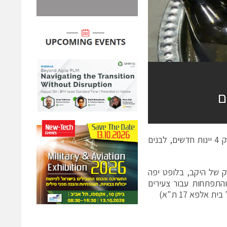
ם
יקב טפרברג, הממוקם סמוך לקיבוץ צרעה, ממשיך בחגיגות 150 שנה וגם משיק 4 יינות חדשים, לבנים
וק של היקב, בלופט יפה
והתפתחות עבור צעירים