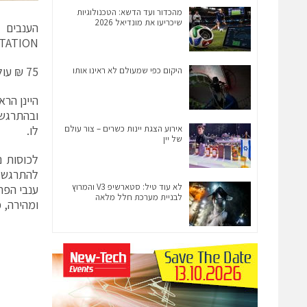
מהכדור ועד הדשא: הטכנולוגיות
שיכריעו את מונדיאל 2026
הענבים 
FLOTATION. לקבלת מיץ נקי ש
75 ₪ עולה בקבוק של היין שמצווה ללגמו קר, כדי ליהנות.
היקום כפי שמעולם לא ראינו אותו
ובהתרגשו
אירוע הצגת יינות כשרים – צור עולם
לו.
של יין
לא עוד טיל: סטארשיפ V3 והמרוץ
ענבי הפר
לבניית מערכת חלל מלאה
ומהירה, כ