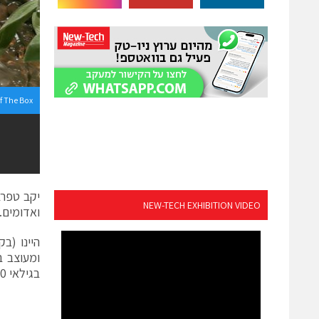
f The Box
NEW-TECH EXHIBITION VIDEO
ואדומים.
היינו (ב
ומעוצב ב
בגילאי 18-30, המתמודדים עם תקופה משברית ו/או קושי רגשי או תפקודי ( רח' בית אלפא 17 ת"א)