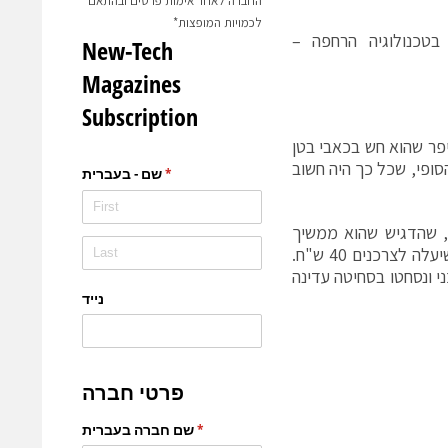
החברה לאחר אימות פרטים ובהתאם
לכמויות המופצות*
בטכנולוגיה הרחפה –
י ראוכברגר, שמייצר יינות ביקב טפרברג כ-20 שנה, סיפר שהוא חש בכאבי בטן
סופי, שכל כך היה חשוב
צהבהב ורענן. שיקי, שהדגיש שהוא ממשיך
להתרגש עד היום בעת ייצור כל יין, סיפר לנו את סיפורו של היין הפירותי הזה. שיעלה לצרכנים 40 ש"ח.
י ונסחטו בסחיטה עדינה