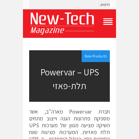
T
o
g
g
l
e
New Products
N
a
Powervar – UPS
v
i
תלת-פאזי
g
a
t
i
o
חברת Powervar מארה"ב, אשר
n
M
מספקת פתרונות הגנה וייצוב מתחים
e
השיקה מציעה מגוון של מערכות UPS
n
תלת פאזיות. המערכות מציגות טווח
u
הספקים רחב בגודל קומפקטי. ה-UPS