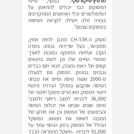
מרטין-סיקורסקי.
"בנוסף, טייסי
המסוקים כבר יכולים להתאמן על
הסימולטורים וכלי האימונים המתקדמים
בצורה זולה ויעילה לקראת הטיסות
במסוקים עצמם".
מסוק ה-CH-53K תוכנן להיות אמין,
ממוכשר, בעל שרידות גבוהה בשדה
הקרב ועלויות תחזוקה נמוכות לאורך
מחזורי החיים שלו וכן לטוס בתנאים
קשים של ראות נמוכה, תנאי חום כבדים
וגבהים גבוהים. המסוק טס למעלה
מ-2000 שעות טיסה וסיים את מבחני
הטיסה שנקבעו במהלך הגדרת פיתוח
וייצור המסוק: הוא הרים משקל חיצוני של
36,000 ליברות למצב ריחוף ולמצבי
טיסה שונים שבחנו את יכולות הטיסה
והביצועים של המטוס וכן את חוזקו של
המבנה לשאת את המשא. המשקל
הכולל של המסוק בזמן הניסוי עמד על
91,000 ליברות –משקל ההמראה הכבד