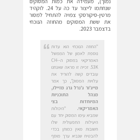
נמוך), מעמידה את כמות המסוקים
שנחתמו לייצור עד כה על 24. לוקהיד
מרטין-סיקורסקי צפויה להתחיל למסור
את ששת המסוקים מהחוזה הנוכחי
בדצמבר 2023.
"החוזה הנוכחי הוא עדות
נוספת לאמון של הממשל
האמריקאי במסוק ה-CH-
53K. זכייה זו מראה שאנחנו
עובדים קשה להוריד את
עלויות המסוק", כך אמר
מייג'ור ג'נרל גרג מזיילו,
מנהל התוכניות
המיוחדות בצי
האמריקאי.
"היכולות
שמביא עימו המסוק יחד עם
היעילות התפעולית שלו
חשובות מאין כמותן בכדי
להבטיח שנביא ערך מוסף