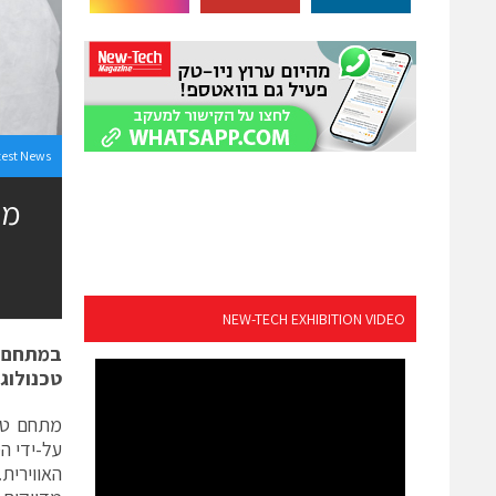
test News
מפ
NEW-TECH EXHIBITION VIDEO
במתחם ה
טכנולוג
על-ידי ה
האווירית