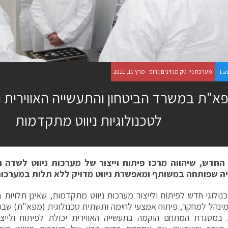
La
מערכת ניו-טק מגזינים גרופ - מרץ 10, 2021
א"ת במשרד הביטחון והתעשייה האווירית 
לטכנולוגיות ניווט מתקדמות
חדש, שיהווה מרכז פיתוח וייצור של מערכות ניווט לשדה ה
יה שפותחה במשותף ומאפשרת ניווט מדויק ללא תלות במערכו
מינהל למחקר, פיתוח אמצעי לחימה ותשתית טכנולוגית (מפא"ת) שבמ
. במסגרת המתחם הוקמה בתעשייה האווירית יכולת לפיתוח ולייצו