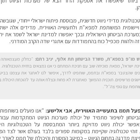
 ביותר שיאפשרו את אספקת הדור הבא של מערכות הניווט תוך
ן.
כנולוגית מדידי ניווט חדשנית, מבוססת פיתוח ישראלי ייחודי, שגובש
יישומית המשותפת למפא"ת ולתעשייה האווירית. מדידים אלה ישול
מערכת הביטחון הישראלית ובכך יאפשרו למדינת ישראל לשמר את יתר
 זה ולהוות מכפיל כוח בהתמודדות עם אתגרי שדה הקרב המודרני.
 מו״פ במפא״ת, משרד הביטחון תת אלוף, יניב רתם:
״כחלק מעצמאותה ה
נת ישראל, מפאת מוכיחה שוב עם חניכת המתחם כי אנו נמצאים בחזית הטכנולוגיה. הי
ים שהצטבר במפא"ת ובתממ, שותפינו לדרך, איפשר לנו לאתגר את עצמנו בביטח
שגים מרשימים. תוכנית ההמשך מאתגרת לא פחות ונצלח אותה עד להוכחת היכולת בש
ותפות עם גופי צה״ל״.
על תממ בתעשייה האווירית, אבי אלישע:
"אנו פועלים בשותפות
ביטחון לשיפור מתמיד של יכולת מערכות הניווט המתקדמות עבור
אפשר יכולת ניווט מדויקת ביותר המתבססת על הטכנולוגיות היי
. זוהי טכנולוגיה שקיימת במקומות ספורים בלבד בעולם אשר לצד הפ
יצת מדרגה בתחום הניווט – כמיטב המסורת והיכולת של תממ לאורך שנ