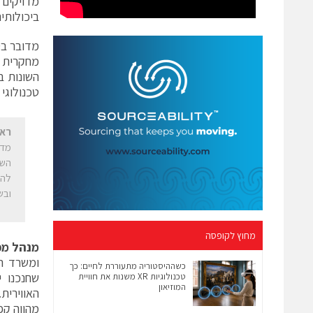
מדויקים
ביכולותיה
מדובר בט
מחקרית ו
השונות ב
טכנולוגי
ראש
מדי
השנ
להי
ובש
מחוץ לקופסה
מנהל מפ
ומשרד ה
כשההיסטוריה מתעוררת לחיים: כך
שחנכנו י
טכנולוגיות XR משנות את חוויית
המוזיאון
האווירית
מהווה קפ