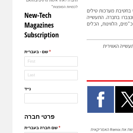
החברה לאחר אימות פרטים ובהתאם
לכמויות המופצות*
ט בחטיבת מערכות טילים
שנצברו בחברה. התעשייה
"מים, הלווינות, הכלים
שייה האווירית
חברת Via הישראלית רוכשת את Remix האמריקאית