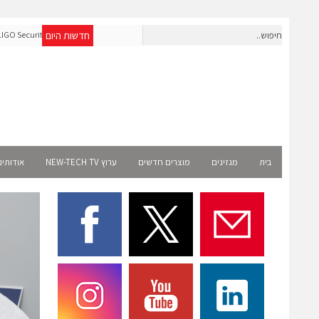
חדשות היום
אראסאל ממנה את עופר אליקים למנכ"ל החברה
ה-Runtime בעידן מתקפות ה-AI
בית
מגזינים
מוצרים חדשים
ערוץ NEW-TECH TV
אודותינ