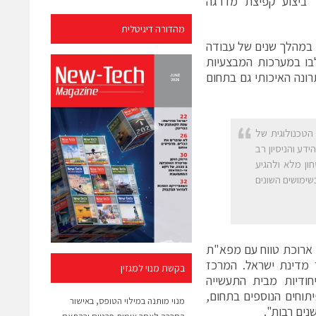
 ביצוע קפיצת מדרגה
מהדורה דיגיטלית
ה במהלך שנים של עבודה
בו במערכות המבצעיות
ונה האיכותי גם בתחום
טכנולוגית של
דע והניסיון רב
ון מלא ולהגיע
ימושים השונים
 ארוכת טווח עם מפא"ת
 מדינת ישראל. המרכז
בקשת מנוי למגזין
חודיות מבית התעשייה
יתוחים הנוספים בתחום,
מנוי מותנה במילוי הטופס, באישור
ים רבות".