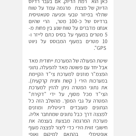
כאן הוא רמת הדיוק. אם בעבר רדיוס
הדיוק של פצצת מרגמה עמד על טווח
שתלוי בפיזור טבעי ופגיעה סטאטיסית
ברדיוס של כ-100 מטר, הרי שהיום
אנחנו מדברים על טווח שנע בין פחות מ-
5 מטרים במעוף על בסיס כתם לייזר ו-
10 מטרים במעוף המבוסס על ניווט
GPS".
שיטת הפעולה של המערכת ייחודית מאד
אבל יחד עם פשוטה מאד להפעלה. נתוני
הפצמ"ר מוזנים למערכת צי"ד הקיימת
במערכות הירי ( קשת וחנית קרקעית).
את נתוני המטרה ניתן להזין למערכת
הצי"ד מכל מסוף, על ידי "דקירת"
המטרה על גבי המסך. מהשלב הזה כל
הנתונים מעובדים דיגיטלית ומוזנים
לפצצה דרך כבל נתונים שמתחבר אליה.
מערכת המרגמה מבצעת בעצמה את
חישובי זווית הירי כדי ליצור לפצצה מעוף
אופטימלי בהתאם למיקום ואופי