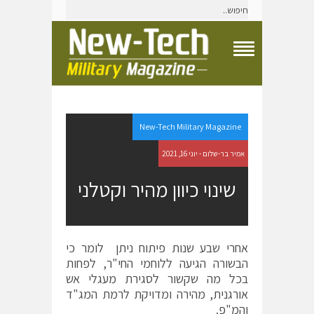
T
o
g
g
l
e
New-Tech Military Magazine
N
a
אמיר בר-שלום - יוני 16, 2021
v
i
שינוי כיוון מהיר וקטלני
g
a
t
i
o
אחרי שבע שנות פיתוח ניתן לומר כי
n
הבשורה הגיעה ללוחמי החי"ר, לפחות
M
e
בכל מה שקשור לסגירת מעגלי אש
n
אורגנית, מהירה ומדויקת לרמת המג"ד
u
והמ"פ.