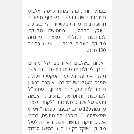
במהלך חודש מרץ האחרון סיימה "אלביט
מערכות יבשה ותעש, בשיתוף מפא"ת
וזרוע היבשה סדרת ניסויי ירי של מערכת
"עוקץ פלדה", תחמושת מדויקת
למרגמות הכוללת פצצת מרגמה
מדויקת מונחית לייזר ו- GPS בקוטר
120 מ"מ.
"אנחנו בשלבים האחרונים של ניסויים
בדרך ליכולת מבצעית פורצת דרך אשר
תשנה את פני הלחימה הטקטית ויכולת
סגירת מעגלי אש מהירה", אומרת בראיון
מיוחד לניו טק, לירז אהרון, סמנכ"ל
למרגמות ותחמושת בחטיבת היבשה
ותעש של אלביט מערכות. "לקחנו פצצת
מרגמה 120 מ"מ, שבעבר כונתה "חימוש
סטאטיסטי " הוספנו לה מנועים, רכיבי
אלקטרוניקה ומחשוב והפכנו אותה לטיל
מדויק ששוקל רק 17 ק"ג. ההישג הגדול