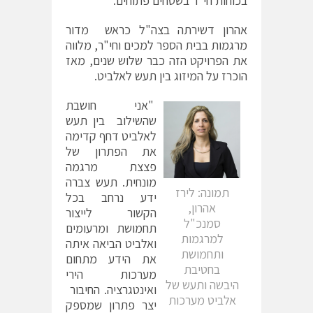
בכוחות חי"ר בשטחים פתוחים.
אהרון דשירתה בצה"ל כראש מדור
מרגמות בבית הספר למכים וחי"ר, מלווה
את הפרויקט הזה כבר שלוש שנים, מאז
הוכרז על המיזוג בין תעש לאלביט.
"אני חושבת
שהשילוב בין תעש
לאלביט דחף קדימה
את הפתרון של
פצצת מרגמה
מונחית. תעש צברה
תמונה: לירז
ידע נרחב בכל
אהרון,
הקשור לייצור
סמנכ"ל
תחמושת ומרעומים
למרגמות
ואלביט הביאה איתה
ותחמושת
את הידע מתחום
בחטיבת
מערכות הירי
היבשה ותעש של
ואינטגרציה. החיבור
אלביט מערכות
יצר פתרון שמספק