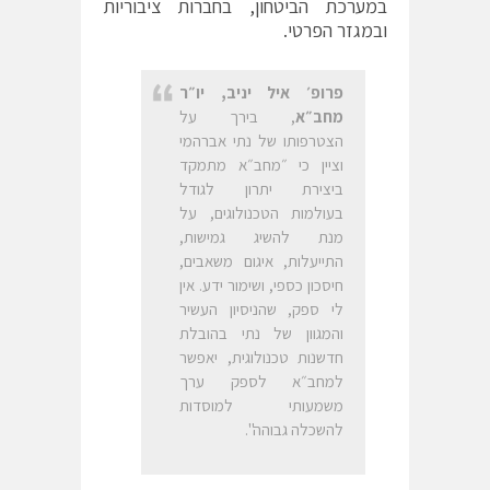
במערכת הביטחון, בחברות ציבוריות
ובמגזר הפרטי.
פרופ׳ איל יניב, יו״ר
מחב״א
, בירך על
הצטרפותו של נתי אברהמי
וציין כי ״מחב״א מתמקד
ביצירת יתרון לגודל
בעולמות הטכנולוגים, על
מנת להשיג גמישות,
התייעלות, איגום משאבים,
חיסכון כספי, ושימור ידע. אין
לי ספק, שהניסיון העשיר
והמגוון של נתי בהובלת
חדשנות טכנולוגית, יאפשר
למחב״א לספק ערך
משמעותי למוסדות
להשכלה גבוהה".