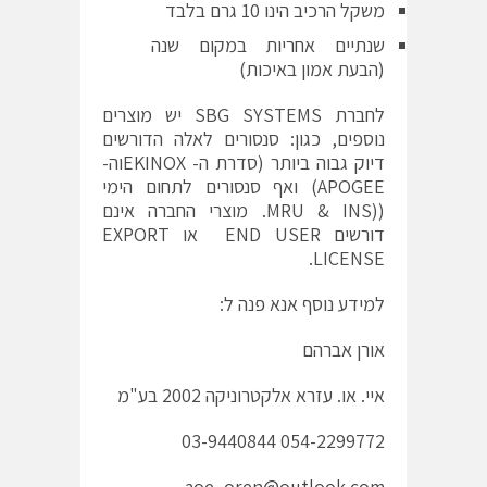
משקל הרכיב הינו 10 גרם בלבד
שנתיים אחריות במקום שנה
(הבעת אמון באיכות)
לחברת SBG SYSTEMS יש מוצרים
נוספים, כגון: סנסורים לאלה הדורשים
דיוק גבוה ביותר (סדרת ה- EKINOXוה-
APOGEE) ואף סנסורים לתחום הימי
((MRU & INS. מוצרי החברה אינם
דורשים END USER או EXPORT
LICENSE.
למידע נוסף אנא פנה ל:
אורן אברהם
איי. או. עזרא אלקטרוניקה 2002 בע"מ
054-2299772 03-9440844
aoe_oren@outlook.com