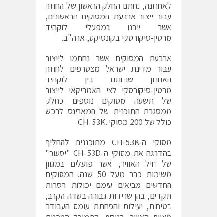
לאחרונה, נחתם החלק הראשון של החוזה
עבור ייצור ארבעת המסוקים הראשונים,
אשר ייבנו במפעלי לוקהיד
מרטין-סיקורסקי בקונטיקט, ארה"ב.
ארבעת המסוקים אשר נחתמו לייצור
עבור מדינת ישראל מצטרפים לחוזה
האחרון שנחתם בין לוקהיד
מרטין-סיקורסקי לצי האמריקאי לייצור
של תשעה מסוקים נוספים כחלק
ממסגרת התוכנית של המארינס לרכש
כולל של 200 מסוקי .CH-53K
מסוקי ה-CH-53K מתוכננים להחליף
בהדרגה את מסוקי ה-CH-53D "יסעור"
של חיל האוויר, אשר פועלים במגוון
משימות כבר מעל 50 שנה. המסוקים
החדשים מביאים עימם יכולות חסרות
תקדים, בהן שרידות גבוהה בשדה הקרב,
בטיחות, יעילות והפחתת עומס העבודה
מצוות האוויר. בנוסף, התמיכה הטכנית