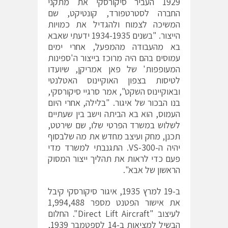
1929 העביר סיקורסקי את מתקני
החברה לסטרטפורד, קונטיקט, שם
המשיכה לצמוח ולהגדיל את כמויות
הייצור. "בשנים 1934-1935 ידעתי שאבא
בא מהעבודה מהמפעל, אחרי ימים
עמוסים בהם היה מרוכז בייצור ה'ספינות
המעופפות' של פאן אמריקן, שיועדו
לטיסות בצפון האוקיינוס האטלנטי
ובאוקיינוס השקט", אמר סרגיי סיקורסקי,
בנו הבכור של איגור. "בלילה, אחרי היום
העמוס, הוא בא הביתה וישב בין שעתיים
לשלוש במשרד הפרטי שלו, שם שירטט,
תכנן, מחק ועיצב מחדש את מה שלבסוף
יהיה ה-VS-300. התגנבתי למשרד מדי
פעם כדי לראות את תהליך ייצור המסוק
הראשון של אבא".
ב-19 למרץ 1935, איגור סיקורסקי קיבל
את אישור הפטנט מספר 1,994,488
לעיצוב "Direct Lift Aircraft". החלום
הבשיל למציאות ב-14 לספטמבר 1939,