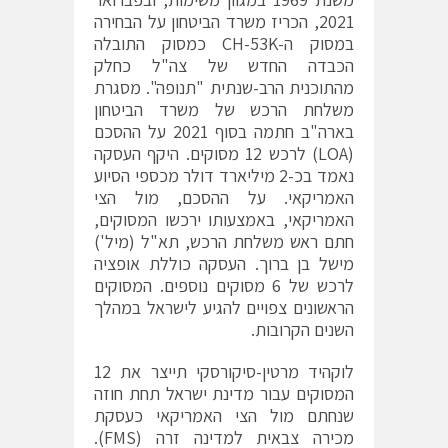
2021, הכריז משרד הביטחון על הבחירה
במסוק ה-CH-53K כמסוק התובלה
הכבדה החדש של צה"ל כחלק
מהתוכנית הרב-שנתית "תנופה". מסגרת
משלחת הרכש של משרד הביטחון
בארה"ב חתמה בסוף 2021 על ההסכם
(LOA) לרכש 12 מסוקים. היקף העסקה
נאמד בכ-2 מיליארד דולר מכספי הסיוע
האמריקאי. על ההסכם, מול הצי
האמריקאי, באמצעותו ירכשו המסוקים,
חתם ראש משלחת הרכש, תא"ל (מיל')
מישל בן ברוך. העסקה כוללת אופציה
לרכש של 6 מסוקים נוספים. המסוקים
הראשונים צפויים להגיע לישראל במהלך
השנים הקרובות.
לוקהיד מרטין-סיקורסקי תייצר את 12
המסוקים עבור מדינת ישראל תחת חוזה
שנחתם מול הצי האמריקאי כעסקת
מכירה צבאית למדינה זרה (FMS).