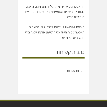
←
אסטרוסקייל: יצרני החלליות והלוויינים צריכים
להתחייב לצמצם משמעותית את מספר החפצים
הנטושים בחלל
תוכנית ULTRASAT יוצאת לדרך: לוויין התצפית
האסטרונומית הישראלי הראשון יפותח וייבנה בידי
התעשייה האווירית
→
כתבות קשורות
תגובות סגורות