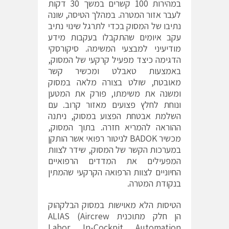
במהירות 100 קשרים במשך 30 דקות
לעבר אזור המטרה. במהלך הטיסה, שונה
נתיבו של המסוק בכדי לתרגל שינוי נתיב
עקב איומים שהתקבלו בעקבות מידע
מודיעיני למבצעי המשימה. סיקורסקי
הדגימה כיצד מפעיל קרקעי של המסוק,
באמצעות טאבלט ומכשיר קשר
מאובטח, שולט בצורה מלאה במסוק
ומשנה את משימתו, פורק את המטען
ונוחת לחלץ פצועים מאזור קרוב. עם
השלמת אבטחת הפצוע במסוק, ניתנה
ההוראה להמריא חזרה. בתוך המסוק,
מכשיר BADOK לניטור רפואי אשר הותקן
במערכות הקשר של המסוק, שידר לצוות
המפעילים את המדדים הרפואיים
החיוניים לצוות הרפואה הקרקעי שהמתין
בנקודת המטרה.
הטיסות הלא מאוישות במסוק הבלקהוק
הן חלק מתוכנית ALIAS (Aircrew
Labor In-Cockpit Automation