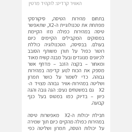
האוויר קרדיט: לוקהיד מרטין
בתחום מהירות הטיסה, סיקורסקי
מפתחת את טכנולוגיית ה-X2, שתאפשר
טיסה במהירות כפולה מזו הקיימת
במסוקים המקבילים הקיימים כיום
בעולם. בבסיסה, הטכנולוגיה כוללת
רוטור כפול על תורן משותף הסובב
לכיוונים מנוגדים ובעל מבנה קשיח מאוד
ומאחור – בקצה הזנב – מדחף אשר
מספק את הכוח לנוע קדימה במהירות
גבוהה. כדי לשמור על כושר תמרון
ושליטה במהירות-אוויר גבוהה מצויד ה-
X2 גם במשטחים נעים: הגה גובה והגה
כיוון – בדיוק כמו במטוס בעל כנף
קבועה.
חבילת יכולות ה-X2 מאפשרות טיסה
במהירות כפולה מהקיים כיום תוך שמירה
על יכולות הטסה, תמרון ושליטה כפי