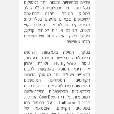
שקיים במהירויות נמוכות יותר במסוקים
בעלי רוטור יחיד. טכנולוגיית ה- X2 שבלב
המסוק תומכת וניתנת להתאמה
לשימושים צבאיים נוספים בכלי טיס:
תקיפה קלה, פעילות אווירית מעבר לקויי
האויב, תמיכה אווירית לכוחות קרקע,
חיפוש, חילוץ והצלה תחת אש ויישומים
בלתי-מאוישים.
בנוסף, הטיסה באמצעות השימוש
בטכנולוגיה מאפשר הפחתת רעידות,
טיסה Fly-By-Wire ויצירת יתרון
אווירודינמי המופק באמצעות להבים
חדשניים ויעילים יותר ממסוקי הדורות
הקודמים. המסוקים המופעלים
באמצעות הטכנולוגיה אינם דורשים קווים
הידראוליים מהמשאבות ההידרואליות
המופעלות על ידי ה-GearBox המרכזי,
דרך ה-Tailboom עד הרוטור כמו
במסוקים הקיימים. העצמאות של
הפרופלור האחורי מפשטת את המערכת