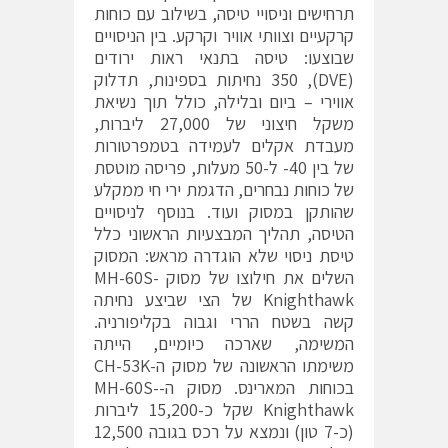
תרחישים וניסויי טיסה, בשילוב עם כוחות
קרקעיים וצוותי אוויר וקרקע. בין הניסויים
שבוצעו: טיסה בתנאי ראות ירודים
(DVE), 350 נחיתות בספינות, תדלוק
אווירי – ביום ובלילה, כולל תוך נשיאת
משקל חיצוני של 27,000 ליברות,
מעבדת אקלים לעמידה בטמפרטורות
של בין 40- ל-50 מעלות, פריסה מוטסת
של כוחות נבחרים, הדגמת ירי חי ממקלע
שהותקן במסוק ועוד. בנוסף לניסויים
הטיסה, תהליך המבצעיות הראשוני כלל
טיסת ניסוי שלא הוגדרה מראש: המסוק
השלים את חילוצו של מסוק MH-60S-
Knighthawk של הצי שביצע נחיתה
קשה בשטח הררי וגבוה בקליפורניה.
המשימה, שארכה כיומיים, הייתה
משימתו הראשונה של מסוק ה-CH-53K
בכוחות המארינס. מסוק ה-MH-60S-
Knighthawk שקל כ-15,200 ליברות
(כ-7 טון) ונמצא על רכס בגובה 12,500