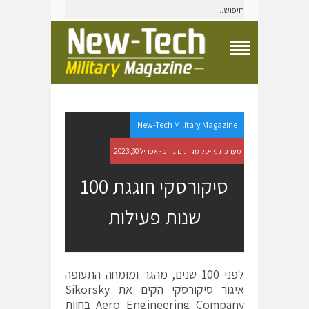
T
o
g
g
l
e
New-Tech Military Magazine
N
a
מערכת ניו-טק מגזינים גרופ - אפריל 30, 2023
v
i
סיקורסקי חוגגת 100
g
a
שנות פעילות
t
i
o
n
M
e
לפני 100 שנים, מהגר ומומחה התעופה
n
איגור סיקורסקי הקים את Sikorsky
u
Aero Engineering Company בחוות