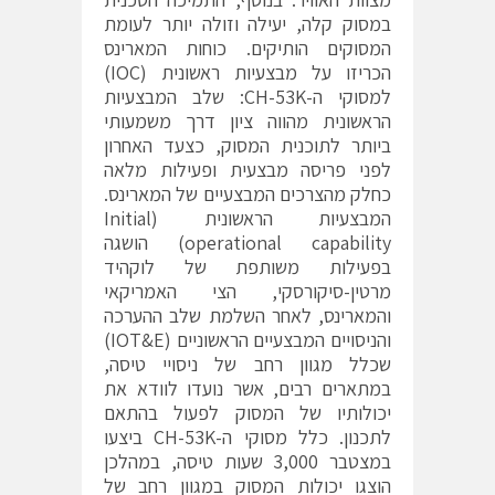
במסוק קלה, יעילה וזולה יותר לעומת
המסוקים הותיקים. כוחות המארינס
הכריזו על מבצעיות ראשונית (IOC)
למסוקי ה-CH-53K: שלב המבצעיות
הראשונית מהווה ציון דרך משמעותי
ביותר לתוכנית המסוק, כצעד האחרון
לפני פריסה מבצעית ופעילות מלאה
כחלק מהצרכים המבצעיים של המארינס.
המבצעיות הראשונית (Initial
operational capability) הושגה
בפעילות משותפת של לוקהיד
מרטין-סיקורסקי, הצי האמריקאי
והמארינס, לאחר השלמת שלב ההערכה
והניסויים המבצעיים הראשוניים (IOT&E)
שכלל מגוון רחב של ניסויי טיסה,
במתארים רבים, אשר נועדו לוודא את
יכולותיו של המסוק לפעול בהתאם
לתכנון. כלל מסוקי ה-CH-53K ביצעו
במצטבר 3,000 שעות טיסה, במהלכן
הוצגו יכולות המסוק במגוון רחב של