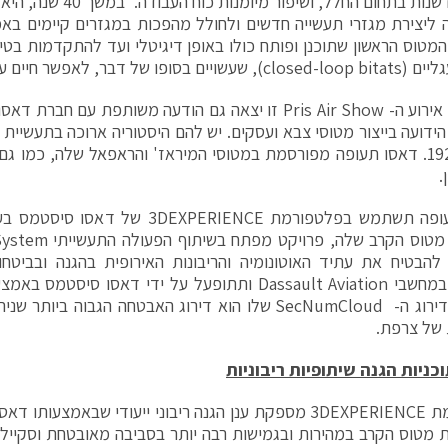
האצת חדשנות בתחום החלל, ו
ה ליצירת מגזרי תעשייה חדשים ולחולל מהפכות במגזרים קיימים באמ
מטוס הראשון שתוכנן ופותח כולו באופן דיגיטלי ועד להתקדמות בטי
 של דבר, לאפשר חיים על כוכבי לכת אחרים.
במסגרת אירוע ה- Pris Air Show זו יצאה גם הודעה משותפת עם 
ידועה בייצור מטוסי צבא ועסקים. יש להם היסטוריה ארוכה בתעשיי
בשנת 1929. דאסו תעופה מפורסמת במטוסי המיראז' והראפאל שלה, כמו
.
דאסו תעופה תשתמש בפלטפורמת EXPERIENCE
הבא של מטוס הקרב שלה
הבטיח את עתיד האוטונומיה והריבונות האירופית בהגנה ובביטחון
שלה, שדירוג ה- SecNumCloud שלו הוא דירוג האבטחה הגבוה ב
 של צרפת.
כניות הגנה שיתופיות ריבוניות
פלטפורמת 3DEXPERIENCE מספקת ענן הגנה ריבוני ייעודי שבאמצעו
מטוס הקרב במהירות ובגמישות רבה יותר בסביבה מאובטחת וסקיילב