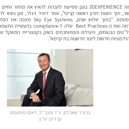
פלטפורמת 3DEXPERIENCE בענן מסייעת לחברות להאיץ את מחזור
ור, תוך השגת יתרון ראשוני קריטי", אמר דיוויד זיגלר, סגן נשיא ל
דאסו סיסטמס. "בתוך שלוש שנים, tems
הפלטפורמה ואת ה-Best Practices שלה 
"טים הבטוחים, היעילים והמתוחכמים בשוק בקטגוריית המשקל של
זדמנויות חדשות ליצור חדשנות בת קיימא".
ברנרד שארלס, יו"ר ומנכ"ל, דאסו סיסטמס
קרדיט: יח"צ