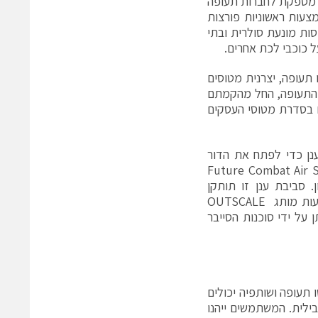
שיפור מיומנות כוח העבודה. במשך 40 שנה, היא מספקת לחברות תעופה
צעות ראשוניות פורצות
סות מונעת סולרית ובתי
חברת דאסו תעופה, יצרנית מטוסים
ת התעופה, החל מהקמתם
 גם בסדרת מטוסי העסקים
3D של דאסו סיסטמס בענן כדי לפתח את הדור
, פרויקט מפתח בשיתוף הפעולה התעשייתי Future Combat Air System
. סביבת ענן זו תותקן
מקומית במחשבי Dassault Aviation ותתופעל על ידי דאסו סיסטמס באמצעות מותג OUTSCALE
יותר שניתן על ידי סוכנות הסייבר
תו דאסו תעופה ושותפיה יכולים
ילית. המשתמשים ייהנו