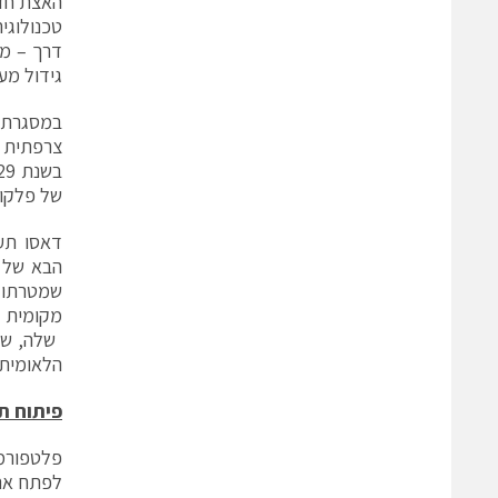
טכנולוגי
דרך – מה
גידול מעגליים (closed-loop bitats), שעשויים בסופו
צרפתית ה
של פלקון
שמטרתו ל
הלאומית
פיתוח תו
לפתח את 