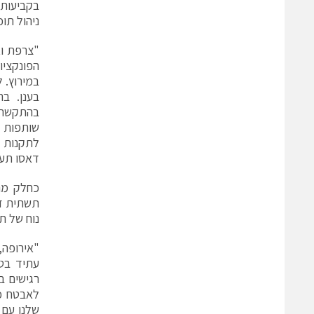
בקביעות 
ניהול תוכ
"צרפת וא
הפונקציו
במירוץ. 
בענן. בח
בהתקשרוי
שותפות 
לתקנות ה
דאסו תעו
נוח של תו
"אירופה,
עתיד בטו
רגישים ב
לאבטח כ
שלנו עם 