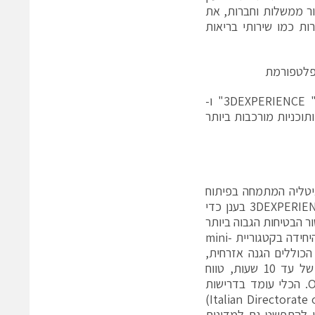
בור ממשלות וחברות, את
ת כמו שירותי בריאות
3DEXPERIENCE "Winning Concept", "Program Excellence", "Co-Design to Target" ו-
ות ותוכניות מורכבות ביותר
סגרת Paris air show דווח כי חברת Sky Eye Systems מאיטליה המתמחה בפיתוח
כטב"מים (כלי טיס בלתי מאויישים), משתמשת גם היא בפלטפורמת ה- 3DEXPERIENCE בענן כדי
 Rapier X-25. כלי זה זכה לאישור הבטיחות הגבוה ביותר
שניתן על ידי ממשלת איטליה למל"ט במשקל זה, מה שהופך אותו למערכת היחידה בקטגוריית mini-
Rמתוכנן ליישומים שונים הכוללים הגנה אזרחית,
בקרת זיהום ופיקוח יבשתי, משקלו עד 25 ק"ג והוא מתהדר במשך טיסה של עד 10 שעות, טווח
datalink של 90 ק"מ ויכולות מתוחכמות של ה-Onboard sensor payload. הכלי עומד בדרישות
הקפדניות של ה- DAAA האיטלקי (Italian Directorate of Air Armaments and Airworthiness)
ו להתפשט גם למדינות