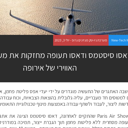
New-Tech 
מערכת ניו-טק מגזינים גרופ - יולי 3, 2023
אסו סיסטמס ודאסו תעופה מחזקות את מע
האווירי של אירופה
בה האתגרים של התעשיה מוגדרים על ידי יעדי אפס פליטת פחמן, אלפי 
 למטוסים חד מעבריים, עליה גלובלית בהוצאות הצבאיות, וכוח עבוד
שות ליצור, לעבוד ולשתף עבודה באמצעות מינוף טכנולוגיית התאומים 
באירוע Paris Air Show שהתקיים לאחרונה, דאסו סיסטמס הציגה 
פה מסחרית ללא פליטות פחמן תוך הגברת ייצור, תמיכה במודרניז