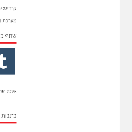
קרדיט: י
מערכת ני
שתף כ
אשכול הזה
כתבות 