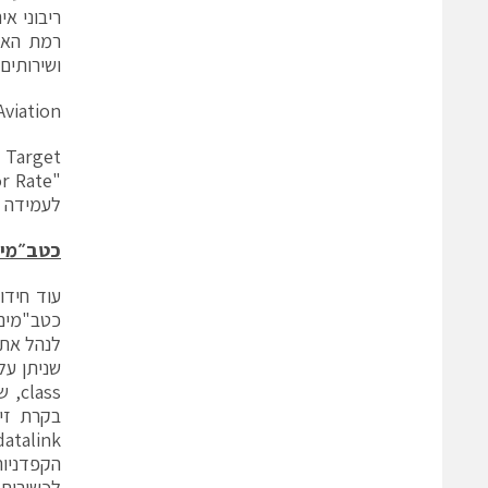
ריבוני א
רמת האבט
ושירותים 
Dassault Aviation תשתמש במספר פ
לעמידה ב
כטב״מים
לכשירות 