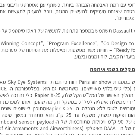
ירופי עם רמת האבטחה הגבוהה ביותר. כשותף ענן אסטרטגי וריבוני ע
חה שאנחנו מעניקים לתעשיית ההגנה, נוכל להעניק לתעשיות אחרו
ציבוריים".
תרונות לתעשיה של דאסו סיסטמס על פלטפורמת
"Ready for Rate" – חוויות אשר מפשטות ומייעלות את הפיתוח של מערכ
יעדי תקציב, לוח זמנים וביצוע.
 קלים בשמי אירופה
עוד חידוש במ
לנהל את תהליך האישור של המל"ט הקל שלה,
class, שמורשית לטוס ללא הגבלה. ה- apier X-25
אוירית וכשירות צבאית וזוכה גם להכרה של נאטו, מה שמאפשר ל