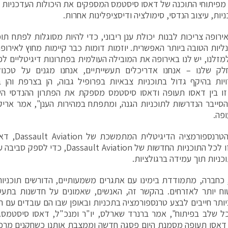
מפיתוחי התוכנה של דאסו סיסטמס המספקים את היכולות העדכניות 
ניות, עיצוב הנדסי, סימולציה ודיסציפלינות אחרות.
ירופה צריכות לבנות יכולת ענן ריבוני, כדי להיות מסוגלות לפתח תוכ
נליות הטובה ביותר האפשרית. יוזמות דומות כבר קיימות מחוץ לאירופה
למזלנו, יש לנו באירופה את המובילה העולמית בפתרונות דיגיטליים לפ
לק שלנו – אנחנו אדריכלים תעשייתיים, אנחנו מגנים על טכנולוג
ות בהיקף גדול בתוכניות צבאיות בפרופיל גבוה, הן בצרפת והן ב
זו בין דאסו תעופה ודאסו סיסטמס מספקת את הפתרון ההנדסי הש
סייבר הנדרשות לתוכניות הגנה, ומתפתח במהירות הענן", אמר אריק 
פה.
כחלק מהטרנספו
תשתית זו לכל התוכניות החדשות של Aviation
כניות תוך עמידה ברגולציות.
 כחברה, מתמודדת בימינו עם אתגרים משמעותיים, הדורשים תוכניות
ח יותר לאזרחים. בהקשר זה, האנשים, שאמונים על חדשנות בתעשי
יותר חייבים לבצע טרנספורמציה בתכניות ובאופן שבו הם עובדים עם
ל שלב בפיתוח", אמר ברנרד שארלס, יו"ר ומנכ"ל, דאסו סיסטמ
דאסו תעופה מסמנת היום פסגה חדשה וממצבת אותנו כשחקנים מרכז