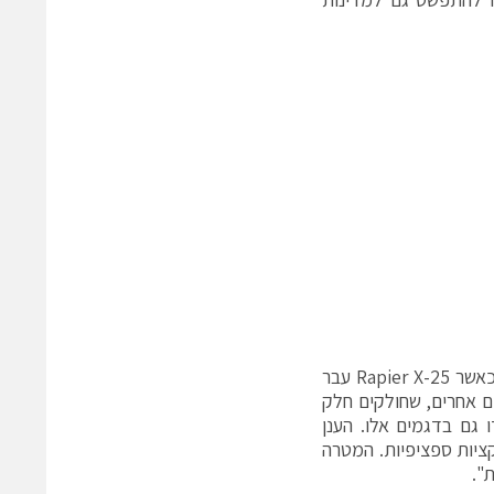
לדברי פיליפו קאראסי, מנהל מסחרי ראשי בחברת Sky Eye Systems ״כעת, כאשר Rapier X-25 עבר
 3DEXPERIENCE כדי לפתח דגמים אחרים, שחולקים חלק
טיח שהשינויים שעשינו בקונפיגורציות של ה- Rapier יעבדו גם בדגמים אלו. הענן
 ושל אפליקציות ספציפיות. המטרה