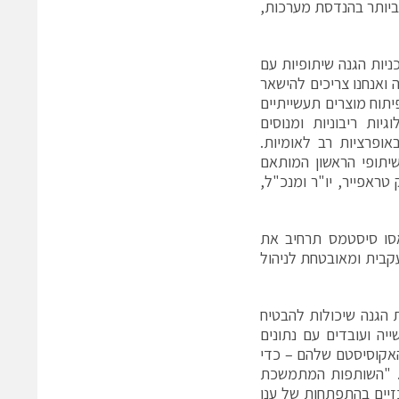
ביותר בהנדסת מערכות,
ניות הגנה שיתופיות עם
 ואנחנו צריכים להישאר
יתוח מוצרים תעשייתיים
יות ריבוניות ומנוסים
אופרציות רב לאומיות.
יתופי הראשון המותאם
טראפייר, יו"ר ומנכ"ל,
רמציה הדיגיטלית המתמשכת של Dassault Aviation, דאסו סיסטמס תרחיב את
Dassault , כדי לספק סביבה עקבית ומאובטחת לניהול
 הגנה שיכולות להבטיח
יה ועובדים עם נתונים
 האקוסיסטם שלהם – כדי
ס. "השותפות המתמשכת
יים בהתפתחות של ענן