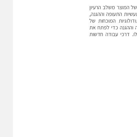
 החיים של המוצר משלב הרעיון
תעשיות התעופה וההגנה,
Sky Eye Sys מינפה את המתודולוגיות המוכחות של
ל-compliance בתעשיית התעופה וההגנה כדי לפתח את
ו. דרכי עבודה חדשות