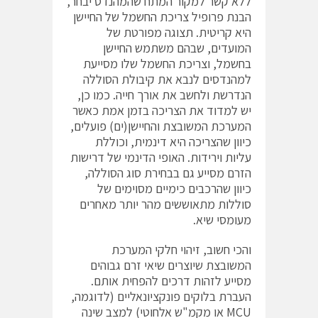
ללא קשר למקור המתח שהמהנדס יבחר,
הבנת פרופיל צריכת החשמל של החיישן
היא קריטית. תצוגה מפורטת של
המועדים, שבהם משתמש החיישן
בחשמל, וצריכת החשמל שלו מסייעת
למהנדסים לנבא את קיבולת הסוללה
הנדרשת ולחשב את אורך חייה. כמו כן,
יש למדוד את הצריכה בזמן אמת כאשר
המערכת המשובצת והחיישן(ים) פועלים,
כיוון שהצריכה היא דינמית, וכוללת
עליות וירידות. האופי הדינמי של דרישות
הזרם מסייע גם בבחירת סוג הסוללה,
כיוון שהרכבים כימיים מסוימים של
סוללות מתאוששים מהר יותר מאחרים
מעומסי שיא.
והכי חשוב, זיהוי חלקי המערכת
המשובצת שיוצרים שיאי זרם גבוהים
מסייע לזהות דרכים להפחית אותם.
העברת בלוקים פונקציונאליים (לדוגמה,
‎MCU‎‏ או מקמ"ש אלחוטי) למצב שינה