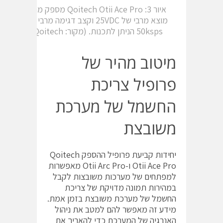
איור 3: ‎Qoitech Otii Ace Pro‎‏ מספק מתח
מוצא מרבי של ‎25VDC‎‏ וקצב דגימה מרבי של
‎50ksps‎‏ הניתן לתכנות. (מקור: ‎Qoitech‎‏)
מיטוב מהיר של
פרופיל צריכת
החשמל של מערכת
משובצת
יחידות קביעת פרופיל ההספק ‎Qoitech
Otii Ace Pro‎‏ ו-‎Otii Arc Pro‎‏ מאפשרות
למפתחים של מערכות משובצות לקבל
במהירות תמונה מדויקת של צריכת
החשמל של מערכת משובצת בזמן אמת.
מידע זה מאפשר להם למטב את ניהול
האנרגיה של המערכת כדי להאריך את