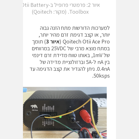
איור 2: פרמטרי פרופיל ב-‎Otii Battery
Toolbox‎‏. (מקור: ‎Qoitech‎‏)
למערכות הדורשות מתח הזנה גבוה
יותר, או קצב דגימת זרם מהיר יותר,
‎Qoitech Otii Ace Pro‎‏
(
איור 3
) תומך
במתח מוצא מרבי של ‎25VDC‎‏ במרווחים
של ‎1mV‎‏, באותו טווח מדידת זרם דינמי
בין ‎nA‎‏ ל-‎5A‎‏ וברזולוציית מדידה של
‎0.4nA‎‏. ניתן להגדיר את קצב הדגימה עד
‎50ksps‎‏.