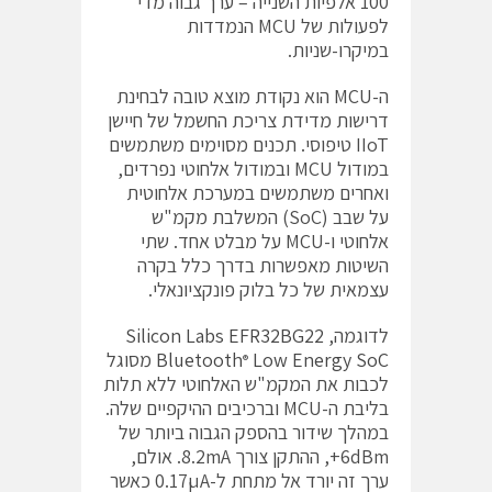
100 אלפיות השנייה – ערך גבוה מדי
לפעולות של MCU הנמדדות
במיקרו-שניות.
ה-MCU הוא נקודת מוצא טובה לבחינת
דרישות מדידת צריכת החשמל של חיישן
‎IIoT‎‏ טיפוסי. תכנים מסוימים משתמשים
במודול ‎MCU‎‏ ובמודול אלחוטי נפרדים,
ואחרים משתמשים במערכת אלחוטית
על שבב (‎SoC‎‏) המשלבת מקמ"ש
אלחוטי ו-‎MCU‎‏ על מבלט אחד. שתי
השיטות מאפשרות בדרך כלל בקרה
עצמאית של כל בלוק פונקציונאלי.
לדוגמה,
‎Silicon Labs EFR32BG22
Low Energy SoC‎‏
Bluetooth
מסוגל
®
לכבות את המקמ"ש האלחוטי ללא תלות
בליבת ה-‎MCU‎‏ וברכיבים ההיקפיים שלה.
במהלך שידור בהספק הגבוה ביותר של
‎+6dBm‎‏, ההתקן צורך ‎8.2mA‎‏. אולם,
ערך זה יורד אל מתחת ל-‎0.17µA‎‏ כאשר