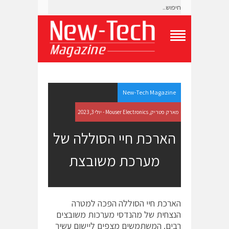
T
o
g
g
l
e
New-Tech Magazine
N
a
מארק פטריק, Mouser Electronics - יולי 3, 2023
v
i
הארכת חיי הסוללה של
g
a
מערכת משובצת
t
i
o
n
M
e
הארכת חיי הסוללה הפכה למטרה
n
הנצחית של מהנדסי מערכות משובצים
u
רבים. המשתמשים מצפים ליישום עשיר