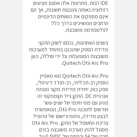
‎IDE‎‏ רבות. פתרונות אלה אמנם מציעים
רזולוציה נאותה ותובנות חשובות, אך הם
אינם מספקים את הטווחים הדינמיים
הרחבים המשויכים בדרך כלל
לפלטפורמה משובצת.
בשנים האחרונות, נכנסו לשוק התקני
מדידת הספק שתוכננו במיוחד למערכות
משובצות המופעלות על ידי סוללה, כגון
‎Qoitech Otii Arc Pro‎‏.
‎Qoitech Otii Arc Pro‎‏
הוא מאפיין
הספק רב-תכליתי, רב-מודד דיגיטלי,
ספק כוח, יחידת מדידת מקור ומנתח
אנרגיית ‎DC‎‏. התקן נייד וקומפקטי זה
מגיע עם מנוי חינמי של שנים עשר
חודשים לתוכנה ‎Otii Pro‎‏, המאפשרת
לבצע מדידה, ניתוח ורישום של פרופיל
מסוגל להזין מערכת משובצת בזרם
מרבי של ‎5A‎‏ ובמתח של ‎0.5VDC‎‏ עד