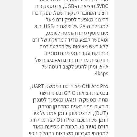
‎5VDC‎‏ מיציאת ה-‎USB‎‏, או מספק כוח
חיצוני המחובר לשקע חשמל. ספק הכוח
החיצוני מאפשר לספק זרם מעל
למגבלת ה-‎2A‎‏ של יציאת ה-‎USB‎‏. הוא
אינו מוסיף מתח העמסה לעומס,
ומאפשר לבצע מדידה מדויקת של זרם
ללא חשש מאיפוס של הפלטפורמה
הנבדקת עקב תנאי מתח נמוכים.
רזולוציית מדידת הזרם היא בטווח של
‎5nA‎‏, וניתן להגיע לקצב דגימה של
‎4ksps‎‏.
‎Otii Arc Pro‎‏ מצויד גם בממשק ‎UART‎‏,
בכניסות ויציאות ‎GPIO‎‏ ובפיני חישת
מתח. ממשק ה-‎UART‎‏ מאפשר לסנכרן
הודעות ניפוי באגים מההתקן הנבדק
(‎DUT‎‏), ולהציג אותן בזמן אמת על ציר
הזמן של התוכנה ‎Otii Pro‎‏ לצד מדידות
הזרם (
איור 1
). תכונה זו מסייעת מאוד
למפתחי מערכות משובצות בתהליך ניפוי