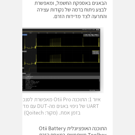
הבאגים באספקת החשמל, ומאפשרת
לבצע ניתוח ברמה של נקודות עצירה
והתרעה לצד מדידות הזרם.
איור 1: התוכנה ‎Otii Pro‎‏ מאפשרת לסנכרן הודעות
‎UART‎‏ של ניפוי באגים מה-‎DUT‎‏ עם מדידות זרם
בזמן אמת. (מקור: ‎Qoitech‎‏)
התוכנה האופציונלית ‎Otii Battery
Toolbox‎‏ משתמשת במאסף הזרם