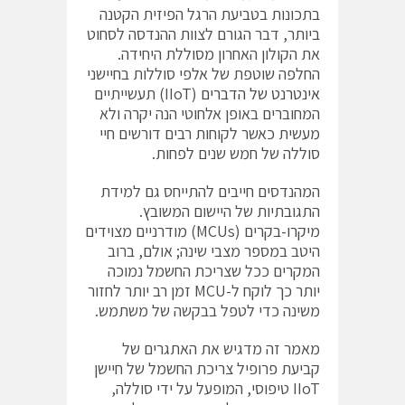
בתכונות בטביעת הרגל הפיזית הקטנה
ביותר, דבר הגורם לצוות ההנדסה לסחוט
את הקולון האחרון מסוללת היחידה.
החלפה שוטפת של אלפי סוללות בחיישני
אינטרנט של הדברים
(‎IIoT‎‏) תעשייתיים
המחוברים באופן אלחוטי הנה יקרה ולא
מעשית כאשר לקוחות רבים דורשים חיי
סוללה של חמש שנים לפחות.
המהנדסים חייבים להתייחס גם למידת
התגובתיות של היישום המשובץ.
מיקרו-בקרים (‎MCUs‎‏) מודרניים מצוידים
היטב במספר מצבי שינה; אולם, ברוב
המקרים ככל שצריכת החשמל נמוכה
יותר כך לוקח ל-‎MCU‎‏ זמן רב יותר לחזור
משינה כדי לטפל בבקשה של משתמש.
מאמר זה מדגיש את האתגרים של
קביעת פרופיל צריכת החשמל של חיישן
‎IIoT‎‏ טיפוסי, המופעל על ידי סוללה,