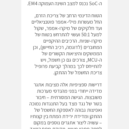
ה-‎SoC‎‏ נכנס למצב השינה העמוקה ‎EM4‎‏.
הטווח הדינמי הרחב של צריכת הזרם,
החל מעשרות מילי-אמפר פוטנציאליים
ועד חלקיקים של מיקרו-אמפר, שקול
למעל 50:1 ועשוי להתרחש בטווח של
מיקרו-שניות. הרכיבים ההיקפיים
המחוברים (לדוגמה, רכיב החיישן), וכן
הממשקים והיציאות הקשורים של
ה-‎MCU‎‏, צורכים גם כן חשמל, ויש
להתייחס לכך במהלך קביעת פרופיל
צריכת החשמל של ההתקן.
דרישות ספציפיות אלה מציבות אתגר
מדידה ייחודי בפני מהנדסי מערכות
משובצות. הגישה המסורתית – חיבור
בטור של נגד מצד בעל התנגדות נמוכה
ואפיצות גבוהה לאספקת החשמל של
ההתקן ומדידת ירידת המתח בין קצותיו
– עשויה ליצור אתגרים נוספים במקום
לספק פתרון מעשי. מדידת מתח המצד