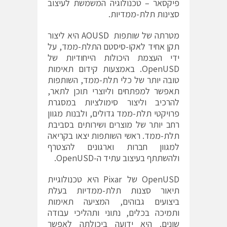
פיקסאר – טכנולוגיה המשמשת לעיצוב
סצינות תלת-ממדיות.
מטרתה של שותפות
AOUSD
היא ליצור
תקן אחיד לאקו-סיסטם התלת-ממד, על
ידי העצמת היכולות הייחודיות של
OpenUSD. באמצעות קידום תאימות
טובה יותר של כלי תלת-ממד, השותפות
תאפשר למפתחים וליוצרי תוכן לתאר,
להרכיב וליצור סימולציות במסגרת
פרויקטי תלת-ממד גדולים, ולבנות מגוון
רחב יותר של מוצרים ושירותים בסביבת
תלת-ממד. ראשי השותפות יצאו בקריאה
למגוון חברות וארגונים להצטרף
ולהשתתף בעיצוב עתיד ה-OpenUSD.
OpenUSD של Pixar היא טכנולוגיית
תיאור סצנות תלת-ממדיות בעלת
ביצועים גבוהים, המציעה תאימות
ותמיכה בכלים, נתוני ותהליכי עבודה
שונים. היא ידועה ביכולתה לאפשר