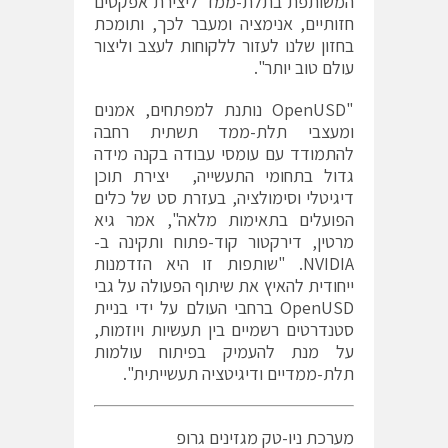
המשותפת בתלת-ממד ליצירת אפקטים
חזותיים, אנימציה ומעבר לכך, ותומכת
בחזון שלנו לעזור ללקוחות לעצב וליצור
עולם טוב יותר".
"OpenUSD נותנת למפתחים, אמנים
ומעצבי תלת-ממד תשתית רחבה
להתמודד עם עומסי עבודה בקנה מידה
גדול בתחומי התעשייה, יצירת תוכן
דיגיטלי וסימולציה, בעזרת סט של כלים
הפועלים בתאימות מלאה", אמר גיא
מרטין, דירקטור קוד-פתוח ותקינה ב-
NVIDIA. "שותפות זו היא הזדמנות
ייחודית להאיץ את שיתוף הפעולה על גבי
OpenUSD ברחבי העולם על ידי בניית
סטנדרטים רשמיים בין תעשיות ויוזמות,
על מנת להעמיק בפיתוח עולמות
תלת-ממדיים ודיגיטציה תעשייתית".
מערכת ניו-טק מגזינים גרופ