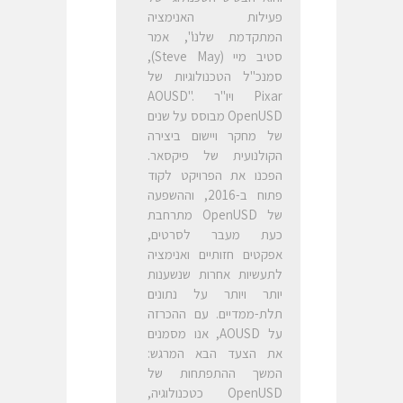
פעילות האנימציה
המתקדמת שלנו", אמר
סטיב מיי (Steve May),
סמנכ"ל הטכנולוגיות של
Pixar ויו"ר AOUSD".
OpenUSD מבוסס על שנים
של מחקר ויישום ביצירה
הקולנועית של פיקסאר.
הפכנו את הפרויקט לקוד
פתוח ב-2016, וההשפעה
של OpenUSD מתרחבת
כעת מעבר לסרטים,
אפקטים חזותיים ואנימציה
לתעשיות אחרות שנשענות
יותר ויותר על נתונים
תלת-ממדיים. עם ההכרזה
על AOUSD, אנו מסמנים
את הצעד הבא המרגש:
המשך ההתפתחות של
OpenUSD כטכנולוגיה,