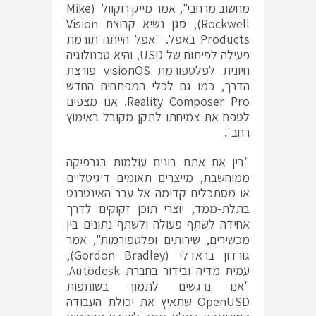
מחשוב מרחבי", אמר מייק רוקוול (Mike
Rockwell), סגן נשיא קבוצת Vision
Products באפל. "אפל הייתה תורמת
פעילה לפיתוח של USD, והיא טכנולוגיה
חיונית לפלטפורמת visionOS פורצת
הדרך, כמו גם לכלי המפתחים החדש
Reality Composer Pro. אנו מצפים
לטפח את צמיחתו לתקן מקובל באימוץ
רחב".
"בין אם אתם בונים עולמות בגרפיקה
ממוחשבת, מייצרים תאומים דיגיטליים
או מסתכלים קדימה אל עבר האינטרנט
בתלת-ממד, יוצרי תוכן זקוקים לדרך
אחידה לשתף פעולה ולשתף נתונים בין
מכשירים, שירותים ופלטפורמות", אמר
גורדון בראדלי (Gordon Bradley),
עמית מדיה ובידור בחברת Autodesk.
"אנו נרגשים לתמוך בשותפות
OpenUSD שתאיץ את יכולת העבודה