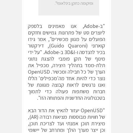
ומיקומה כתקן בינלאומי".
"ב-Adobe, אנו מאמינים בלספק
ליוצרים סט של פתרונות גמישים וחזקים
הפועלים על מגוון מכשירים", אמר גידו
קוארוני (Guido Quaroni), דירקטור
בכיר להנדסה ו-3D&I ב-Adobe. "על ידי
מינוף של תקן פומבי להצגת נתוני
תלת-ממד בתהליך היצירה, מכפיל את
הערך של כל חבילה ומכשיר. OpenUSD
נוצר כדי להיות אחד מה'מכפילים' הללו
ואנו נרגשים לראות קבוצה מגוונת של
חברות משתפות פעולה כדי לתמוך
בטכנולוגיה החדשנית והפתוחה הזו".
"OpenUSD יעזור להאיץ את הדור הבא
של חוויות מבוססות מציאות רבודה (AR),
מיצירת תוכן אמנתי ועד לצריכת תוכן,
וכן ייצר מערך הולך ומתרחב של יישומי