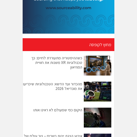
מחוץ לקופסה
כשההיסטוריה מתעוררת לחיים: כך
טכנולוגיות XR משנות את חוויית
המוזיאון
מהכדור ועד הדשא: הטכנולוגיות שיכריעו
את מונדיאל 2026
היקום כפי שמעולם לא ראינו אותו
אירוע הצגת יינות כשרים – צור עולם של