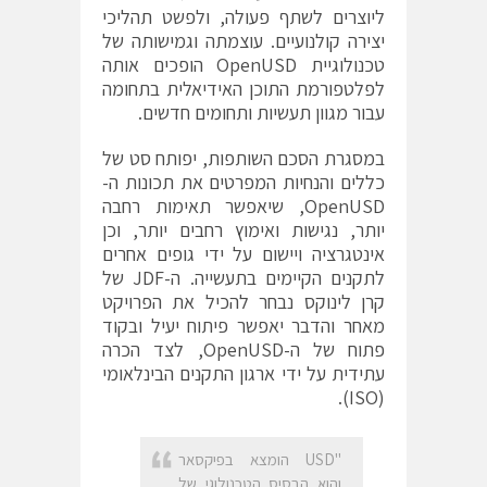
ליוצרים לשתף פעולה, ולפשט תהליכי
יצירה קולנועיים. עוצמתה וגמישותה של
טכנולוגיית OpenUSD הופכים אותה
לפלטפורמת התוכן האידיאלית בתחומה
עבור מגוון תעשיות ותחומים חדשים.
במסגרת הסכם השותפות, יפותח סט של
כללים והנחיות המפרטים את תכונות ה-
OpenUSD, שיאפשר תאימות רחבה
יותר, נגישות ואימוץ רחבים יותר, וכן
אינטגרציה ויישום על ידי גופים אחרים
לתקנים הקיימים בתעשייה. ה-JDF של
קרן לינוקס נבחר להכיל את הפרויקט
מאחר והדבר יאפשר פיתוח יעיל ובקוד
פתוח של ה-OpenUSD, לצד הכרה
עתידית על ידי ארגון התקנים הבינלאומי
(ISO).
"USD הומצא בפיקסאר
והוא הבסיס הטכנולוגי של