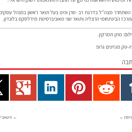
השתחרר מצה"ל בדרגת רב -סרן והינו בעל תואר ראשון במנהל עסקי
רכז הבינתחומי הרצליה ותואר שני מאוניברסיטת מידלסקס בלונדון.
לום: מתן תמרקין.
ו-טק מגזינים גרופ
תבה
ייסת
→
←
היטאצ'י אנר