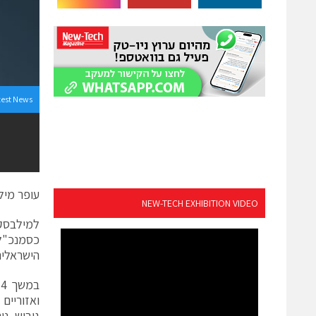
test News
עופר מילבסקי (49) מונה למנכ"ל SAP ישראל, 
NEW-TECH EXHIBITION VIDEO
הישראלית ve Sigma
גיבוש, ניהול ומימוש ה-rket