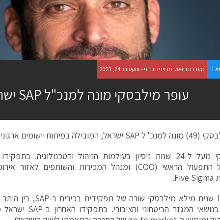
La
מערכת ניו-טק מגזינים גרופ - אוקטובר 24, 2023
עופר מילבסקי מונה למנכ"ל SAP ישראל
המובילה בפיתוח יישומים ארגוניים.
למילבסקי מעל ל-24 שנות ניסיון בעולמות הניהול והטכנולוגיה. בת
כסמנכ"ל התפעול הראשי (COO) ומנהל המכירות והשותפים 
Fi.
במשך 14 שנים מילא מילבסקי שו
go to ma של החברה והתאמתו לשוק הישראלי.