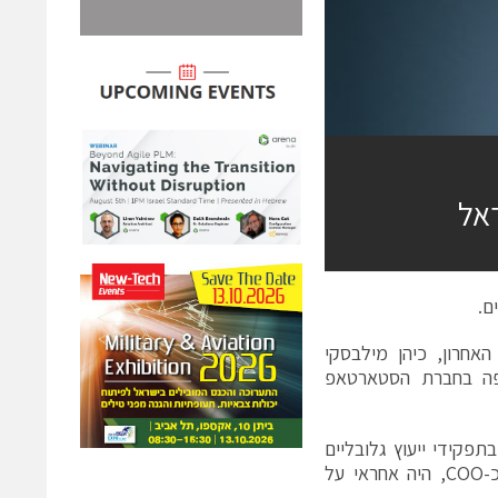
פקידו האחרון, כיהן מילבסקי
לאזור אירופה בחברת הסטארטאפ
רה של תפקידים בכירים ב-SAP, בין היתר בתפקידי ייעוץ גלובליים
ואזוריים בנושאי המגזר הביטחוני והציבורי. בתפקידו האחרון ב-SAP ישראל כ-COO, היה אחראי על