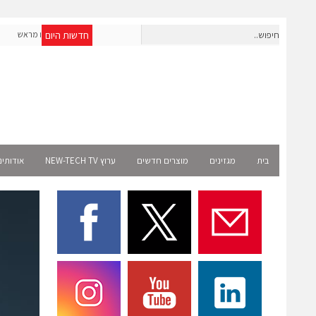
חדשות היום
חברת IAIG גייסה 6 מיליון דולר להקמת חברות תוכנה שנבנו מראש
לעידן ה-AI
Select
בית
מגזינים
מוצרים חדשים
ערוץ NEW-TECH TV
אודותינ