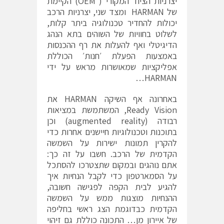
יצרניות הציוד המקורי ( OEM) הקיימת
של HARMAN ומצד שני, יצרניות הרכב
יכולות להחדיר טכנולוגיה ביתר קלות,
לשלוט בחוויות של השוהים בתא הנהג
הדיגיטלי ואף להעלות את רף ההכנסות
באמצעות הפעלת ׳חנות׳ הכוללת
אפליקציות שמאושרות מראש על ידי
HARMAN…
באחרונה אף השיקה HARMAN את
Ready Vision, המשתמשת במציאות
רבודה (augmented reality) וכן
בתוכנות וטכנולוגיות חיישנים אחרות כדי
להקרין תמונות ישירות על השמשה
הקדמית של הרכב. חשבו על זה כך:
אתם נוהגים ובמקום שתצטרכו להסתכל
על הסמארטפון כדי לקבל הנחיות איך
להגיע לבית הקפה לפגישה חשובה,
ההנחיות מוצגות ממש על השמשה
הקדמית כבדוגמת הצג ראשי בחליפה
של איירון מן… התכונה כוללת גם זיהוי