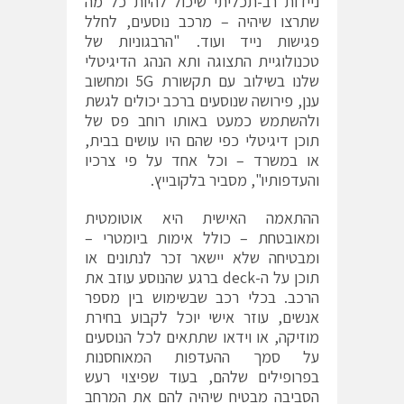
ניידות רב-תכליתי שיכול להיות כל מה
שתרצו שיהיה – מרכב נוסעים, לחלל
פגישות נייד ועוד. "הרבגוניות של
טכנולוגיית התצוגה ותא הנהג הדיגיטלי
שלנו בשילוב עם תקשורת 5G ומחשוב
ענן, פירושה שנוסעים ברכב יכולים לגשת
ולהשתמש כמעט באותו רוחב פס של
תוכן דיגיטלי כפי שהם היו עושים בבית,
או במשרד – וכל אחד על פי צרכיו
והעדפותיו", מסביר בלקובייץ.
ההתאמה האישית היא אוטומטית
ומאובטחת – כולל אימות ביומטרי –
ומבטיחה שלא יישאר זכר לנתונים או
תוכן על ה-deck ברגע שהנוסע עוזב את
הרכב. בכלי רכב שבשימוש בין מספר
אנשים, עוזר אישי יוכל לקבוע בחירת
מוזיקה, או וידאו שתתאים לכל הנוסעים
על סמך ההעדפות המאוחסנות
בפרופילים שלהם, בעוד שפיצוי רעש
הסביבה מבטיח שיהיה להם את המרחב