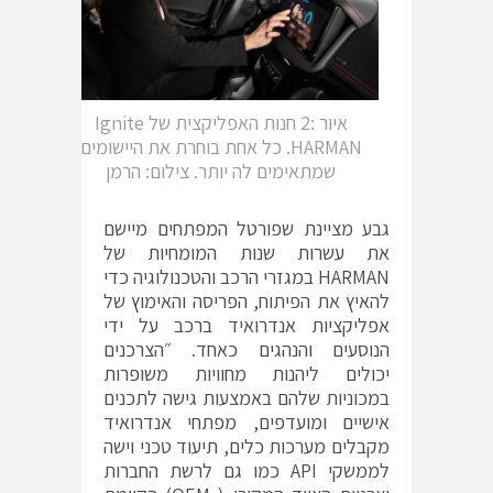
איור :2 חנות האפליקצית של Ignite
HARMAN. כל אחת בוחרת את היישומים
שמתאימים לה יותר. צילום: הרמן
גבע מציינת שפורטל המפתחים מיישם
את עשרות שנות המומחיות של
HARMAN במגזרי הרכב והטכנולוגיה כדי
להאיץ את הפיתוח, הפריסה והאימוץ של
אפליקציות אנדרואיד ברכב על ידי
הנוסעים והנהגים כאחד. ״הצרכנים
יכולים ליהנות מחוויות משופרות
במכוניות שלהם באמצעות גישה לתכנים
אישיים ומועדפים, מפתחי אנדרואיד
מקבלים מערכות כלים, תיעוד טכני וישה
לממשקי API כמו גם לרשת החברות