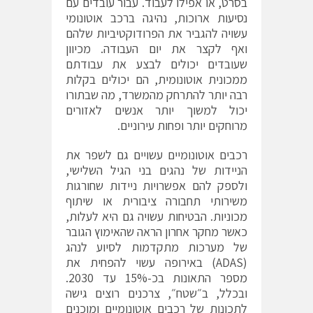
בסרט, או אפילו לעבוד. עבור עובדים עם
נסיעות ארוכות, נהיגה ברכב אוטונומי
עשויה להגביר את הפרודוקטיביות שלהם
ואף לקצר את יום העבודה. מכיוון
שעובדים יכולים לבצע את עבודתם
ממכונית אוטונומית, הם יכולים בקלות
רבה יותר להתרחק מהמשרד, מה שבתורו
יכול למשוך יותר אנשים לאזורים
מרוחקים יותר ופחות עירוניים.
רכבים אוטונומיים עשויים גם לשפר את
הניידות של נהגים בני הגיל השלישי,
ולספק להם אפשרויות ניידות שחורגות
משירותי תחבורה ציבורית או שיתוף
מכוניות. הבטיחות עשויה גם היא לעלות,
כאשר מחקר אחרון הראה שהאימוץ הגובר
של מערכות מתקדמות לסיוע לנהג
(ADAS) באירופה עשוי להפחית את
מספר התאונות בכ-15% עד 2030.
ובכלל, ב״שטח״, צרכנים רוצים גישה
לתכונות של רכבים אוטונומיים ומוכנים