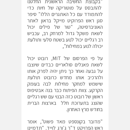
"בקבוצת החשיבה הראשונית החלטנו
להתבסס על מוטוריקה של חיות כדי
להתמודד עם כל האתגרים הללו" סיפר
סגן ראש הפרוקיט מייקל בראון לאתר
האוניברסיטה, "טור של פילים יכול
לשאת משקל גדול למרחק רב, עכביש
רב רגליים יכול לנוע בשטח סלעי ותולעת
יכולה לנוע במחילות",
על פי הפרסום של MIT, רובוט יכול
לשאת פאנלים סולאריים כבדים שיוצבו
על גבעה ואחר כך ניתן יהיה לפרק אותו
ולהרכיב אותו מחדש כרובוט תולעת
שישמש למחקר מחילות לבה בעומק
הקרקע. צוות הפיתוח כבר בנה אבטיפוס
ראשון של רובוט כזה הבנוי עם שש רגליים
שהוצג בתערוכת חלל בארצות הברית
בחודש מרץ האחרון.
"מדובר בקונספט מאד פשוט", אומר
ראש הפרויקט ד"ר ג'ורג לוייד. "תדמיינו