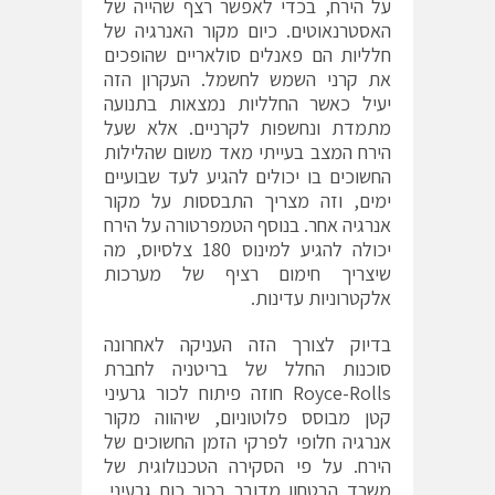
על הירח, בכדי לאפשר רצף שהייה של
האסטרנאוטים. כיום מקור האנרגיה של
חלליות הם פאנלים סולאריים שהופכים
את קרני השמש לחשמל. העקרון הזה
יעיל כאשר החלליות נמצאות בתנועה
מתמדת ונחשפות לקרניים. אלא שעל
הירח המצב בעייתי מאד משום שהלילות
החשוכים בו יכולים להגיע לעד שבועיים
ימים, וזה מצריך התבססות על מקור
אנרגיה אחר. בנוסף הטמפרטורה על הירח
יכולה להגיע למינוס 180 צלסיוס, מה
שיצריך חימום רציף של מערכות
אלקטרוניות עדינות.
בדיוק לצורך הזה העניקה לאחרונה
סוכנות החלל של בריטניה לחברת
Royce-Rolls חוזה פיתוח לכור גרעיני
קטן מבוסס פלוטוניום, שיהווה מקור
אנרגיה חלופי לפרקי הזמן החשוכים של
הירח. על פי הסקירה הטכנולוגית של
משרד הבטחון מדובר בכור כוח גרעיני,