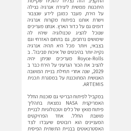
התקציב הזה נצליח להוכיח שקיימת
היתכנות ממשית ליצירת אנרגיה נצילה
על הירח, מעבר כמובן לידע שנצבור
וישרת אותנו בפיתוח מקורות אנרגיה
דומים גם על כדור הארץ. אנחנו מעריכים
שנוכל להציג טכנולוגיה שיהיו לה
שימושים נרחבים, גם בתחום האזרחי וגם
בצבאי, ויותר מכל היא תהיה אנרגיה
נקייה יותר בהיבטים של איכות סביבה". ב
Royce-Rolls מעריכים שניתן יהיה
להציב את הכור הגרעיני על הירח כבר ב
2029, שנה אחרי תחילת בניית המושבה
האנושית המתוכננת על במסגרת תכנית
ARTEMIS.
במקביל לפיתוח הבריטי גם סוכנות החלל
האמריקנית NASA נמצאת בתהליך
פיתוח מואץ של כלים וטכנולוגיות לבניית
מושבת החלל. אחד הפרויקטים
המעניינים הוא רובוטים שיעבדו לצד
האסטרנאוטים בבניית התשתית הפיסית