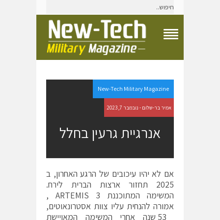
T
o
g
g
l
e
New-Tech Military Magazine
N
a
אמיר בר-שלום - נובמבר 7, 2023
v
i
אנרגיית גרעין בחלל
g
a
t
i
o
אם לא יהיו עיכובים של הרגע האחרון, ב
n
2025 תחזור ארצות הברית לירח.
M
e
המשימה המתוכננת ARTEMIS 3 ,
n
אמורה להנחית עליו צוות אסטרונאוטים,
u
53 שנה אחרי המשימה המאויישת