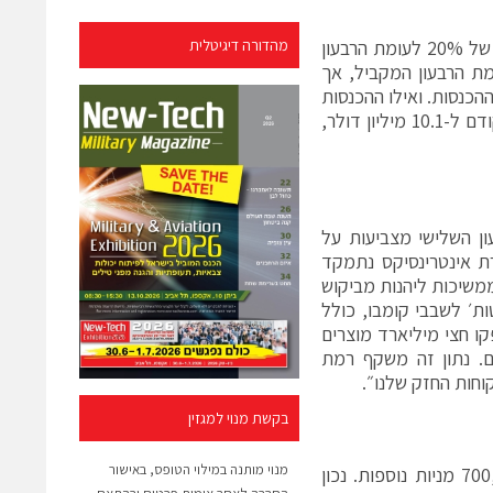
הכנסות החברה ברבעון השלישי הסתכמו ב-24.1 מיליון דולר, המשקפות ירידה של 20% לעומת הרבעון
מהדורה דיגיטלית
 למקורות הכנסה, ההכנסות מהסכמי רישוי ירדו ב-26% לעומת הרבעון המקביל, אך
עון הקודם, והסתכמו ב-13.9 מיליון דולר, כ-58% מסך ההכנסות. ואילו ההכנסות
מתמלוגים ירדו ב-11% לעומת הרבעון המקביל וגדלו ב-8% לעומת הרבעון הקודם ל-10.1 מיליון דולר,
ון השלישי מצביעות על
רת אינטרינסיקס נתמקד
 ממשיכות ליהנות מביקוש
לושה הסכמים נוספים לאספקת טכנולוגיות Wi-Fi ובלוטות׳ לשבבי קומבו, כולל
ן סופקו חצי מיליארד מוצרים
 הרבעון המקביל ו-35% לעומת הקודם. נתון זה משקף רמת
וחות החזק שלנו״.
בקשת מנוי למגזין
מנוי מותנה במילוי הטופס, באישור
סיוה הודיעה, כי דירקטוריון החברה אישר הרחבת תוכנית ה-buyback ל-700,000 מניות נוספות. נכון