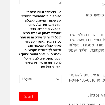
1
חזר הרווח הגולמי שלנו
לרמות ההיסטוריות, והגיע ל-90% על בסיס GAAP ו-92% על בסיס Non-GAAP. הוצאות התפעול שלנו
תמורה ממכירת פעילות
ל-160 מיליון דולר בתחילת אוקטובר, וחלקה ישמש
 התוצאות, תקיים הנהלת החברה שיחת ועידה בשעה 15:30 שעון ישראל. ניתן להשתתף
בשיחת הוועידה באמצעות חיוג למספר 1-412-317-6365 (קוד כניסה: CEVA), או 1-844-435-0316
.
https:/
שידור חוזר של השיחה יהיה זמין עד ל-15 בנובמבר במספרים+1-877-344-7529 ו-+1-412-317-0088