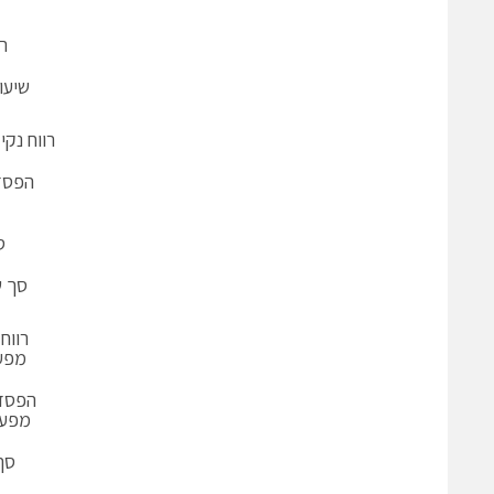
ר
שיעו
רווח נק
הפסד
ס
סך ש
רווח
מפע
הפסד 
מפעי
סך