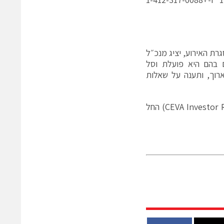
 נאסד״ק בניו-יורק, ב-6 בדצמבר. במסגרת האירוע, יציג מנכ״ל
 בהם היא פועלת וסל
ארוך, ותענה על שאלות
CEVA Investor 
) החל