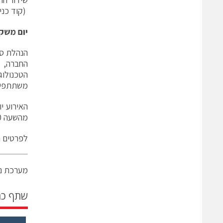
(קוד כניסה: 5006273), וכ
יום משק
החברה, 
הטכנולוג
משתתפים
האירוע י
מהשעה 16:00 שעון ישראל. השידור החוזר והמצגת יהיו זמינים בתום האירוע.
לפרטים נ
מערכת ני
שתף כ