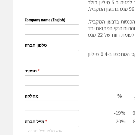
אם כוללים את פעילות אינטרינסיקס שנמכרה, הסתכמו ההפסד הנקי וההפסד למניה ב-5 מיליון דולר
Non-, גדל הרווח הגולמי ל-92% מההכנסות, לעומת 89% מההכנסות ברבעון המקביל.
עון המקביל והסתכם ב-1.6 מיליון דולר, והרווח הנקי המתואם ירד
ב-72% ל-1.4 מיליון דולר. בשורת הרווח למניה רשמה החברה רווח של 6 סנט, לעומת רווח של 22 סנט
הרווח הנקי והרווח למניה על בסיס Non-GAAP שכללו את פעילות אינטרינסיקס הסתכמו ב-0.4 מיליון
%
19%-
20%-