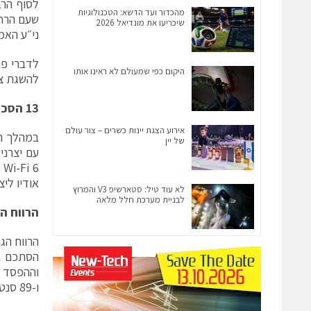
מהכדור ועד הדשא: הטכנולוגיות
שיכריעו את מונדיאל 2026
ני״ע האמ
היקום כפי שמעולם לא ראינו אותו
להשגת צמי
13 הסכמים ברבעון
אירוע הצגת יינות כשרים – צור עולם
של יין
אודיו לי
לא עוד טיל: סטארשיפ V3 והמרוץ
לבניית מערכת חלל מלאה
הרווח המת
ו-89 סנט ברבעון המקביל.