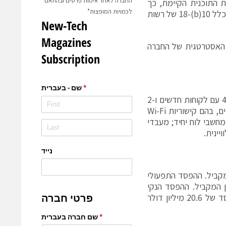
החברה לאחר אימות פרטים ובהתאם
לרכישה חוזרת במסגרת התוכנית הקיימת, כך
לכמויות המופצות*
שעם הרחבתה רשאית סיוה לבצע רכישה חוזרת של כ-844,000 מניות, בכפוף לכלל 10(b)-18 של רשות
ון בתוכנית האסטרטגית של החברה
במהלך הרבעון השלישי חתמה סיוה על 13 הסכמים לרישוי טכנולוגיות, מתוכם 4 עם לקוחות חדשים ו-2
עם יצרני מכשירי קצה. ההסכמים היו לאספקת טכנולוגיות למגוון שווקים ויישומים, בהם קישוריות Wi-Fi
שים, ומחשבי לוח יחיד; מעבדי
יינית.
ן השלישי הסתכם ב-90%, לעומת 81% ברבעון המקביל. ההפסד התפעולי
ולי של 2.4 מיליון דולר ברבעון המקביל. ההפסד הנקי
וההפסד למניה הסתכמו ב-2.7 מיליון דולר וב-12 סנט, בהתאמה, לעומת הפסד של 20.6 מיליון דולר