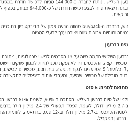
לסוף הרבעון השלישי, נותרו לחברה כ-144,000 מניות 
ריקאית.
לדברי פנוש, הרחבת ה-buyback מהווה הבעת אמון של הדירקטורי
חה ורווחיות ארוכות טווח ויצירת ערך לבעלי המניות.
7, Wi-Fi 6 ובלוטות׳ 5 המיועדים לנקודות גישה, בית חכם, מכשירים לבי
צרנית מובילה של מכשירי שמיעה, ומעבדי אותות דיגיטליים לתקשורת לוו
ואם למניה: 6 סנט
הרווח הגולמי של סיוה ברבעו
הסתכם ב-2.7 מיליון דולר, לעומת הפסד תפע