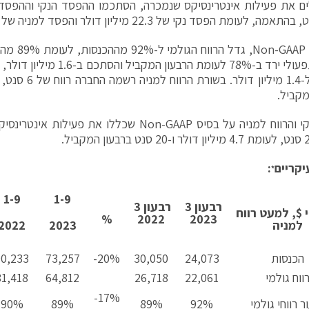
על בסיס GAAP
הרווח התפעולי ירד ב-78% לעומת הרב
מקביל.
יקריים
:
*
1-9
1-9
רבעון 3
רבעון 3
$, למעט רווח
%
2022
2023
למניה
2023
2022
הכנסות
24,073
30,050
20%-
73,257
90,233
ווח גולמי
22,061
26,718
64,812
81,418
17%-
ר רווחי גולמי
92%
89%
89%
90%