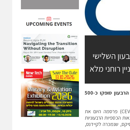
 מההכנסות ברבעון השלישי
ן רוחני מלא
ל-844,000 מניות; במהלך הרבעון סופקו כ-500
ספקית טכנולוגיות הקישוריות האלחוטית והחישה החכמה סיוה (נאסד"ק: CEVA) פרסמה היום את
2, שהסתיים ב-30 בספטמבר. התוצאות הכספיות הרבעוניות
יקס, שנמכרה לקיידנס,