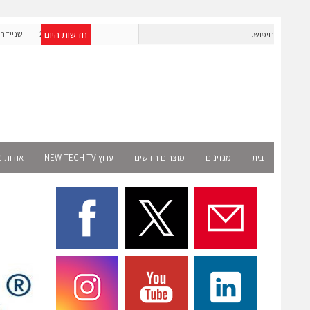
חדשות היום
אפולו פאוור תקים עבור אמזון פרויקט סולארי בצרפת בהיקף של כ-2
שניידר אלקטריק ו-AMD משתפות פעולה לה
מיליון שקל
בית
מגזינים
מוצרים חדשים
ערוץ NEW-TECH TV
אודותינ