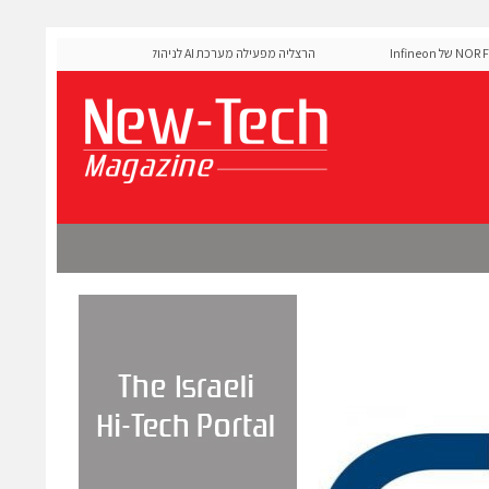
MediaTek אישרה את זיכרון ה-NOR Flash של Infineon
הרצליה מפעילה מערכת AI לניהול אדפטיבי של רמזורים