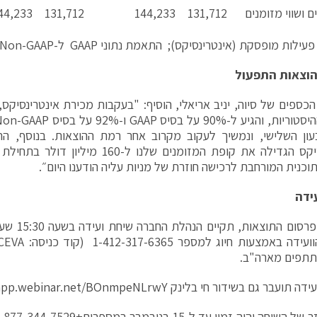
ם ושווי מזומנים
131,712
144,233
131,712
44,233
עילות מופסקת (אינטרינסיקס); התאמת נתוני GAAP ל-Non-GAAP מופיעה מטה
הוצאות התפעול
כספים של סיוה, יניב אריאלי, הוסיף: "בעקבות מכירת אינטרינסיקס, 
עון השלישי, ונמשיך לעקוב מקרוב אחר רמת ההוצאות. בנוסף, ה
אינטרינסיקס הגדילה את קופת המזומנים שלנו 
תוכנית המורחבת לרכישה חוזרת של מניות עליה הודענו היום״.
ידה
בעקבות פרסום
תתפים מארה"ב.
עידה תועבר גם בשידור חי בלינק
/app.webinar.net/BOnmpeNLrwY