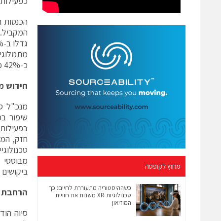
כפעילות
כ-42% מסך ההכנסות.
חידוש מ
מנכ"ל סי
שיפור בפ
בפעילות 
מחוץ לקופסה
ביקושים 
כשההיסטוריה מתעוררת לחיים: כך
הרחבת 
טכנולוגיות XR משנות את חוויית
המוזיאון