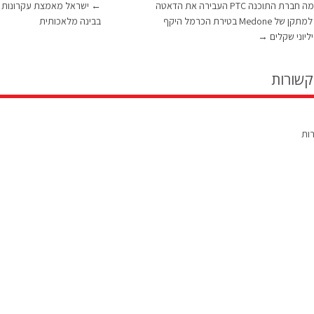
בצל המלחמה חברת התוכנה PTC העבירה את הדאטה
←
ישראל מאמצת עקרונות ב
סנטר שלה למתקן של Medone בטירת הכרמל היקף
בבינה מלאכותית
ליוני שקלים
→
קשורות
רות