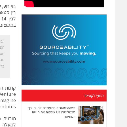
בממוצע, 
"בי
הסט
תפק
ברח
 Venture
מחוץ לקופסה
emagine
al Ventures
כשההיסטוריה מתעוררת לחיים: כך
טכנולוגיות XR משנות את חוויית
המוזיאון