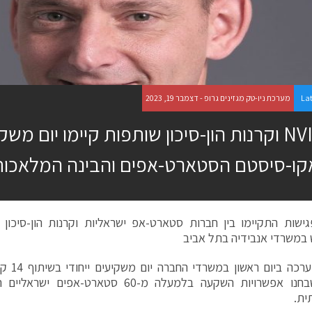
La
מערכת ניו-טק מגזינים גרופ - דצמבר 19, 2023
NVIDIA וקרנות הון-סיכון שותפות קיימו יום 
קו-סיסטם הסטארט-אפים והבינה המלאכות
12 פגישות התקיימו בין חברות סטארט-אפ ישראליות וקרנות הון-סיכון 
במשרדי אנבידיה בתל אביב
NVIDIA ער
וזרות, שבחנו אפשרויות השקעה בלמעלה מ-60 סטא
ית.