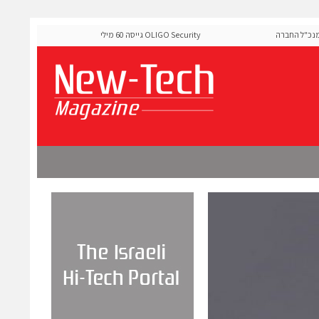
ל החברה
OLIGO Security גייסה 60 מיליון דולר להרחבת פלטפורמת אבטחת
ה-Runtime בעידן מתקפות ה-AI