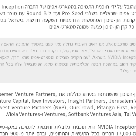
בין סטארט-אפים ישראליים בשלבי d
כל קרן הון-סיכון פגשה שמונה סטארט-אפים
מים מורכבים אלו, אנו רואים חשיבות גדולה מאיי פעם בהמשך התמיכה וההאצה
ארט-אפים האגדי בישראל", אמר אריק קול, דירקטור בכיר באנבידיה וראש תוכני
NVIDIA Inception בישראל. "עם חוקרים מובילים וסטארט-אפים פורצי דרך, ל
יד חשוב במהפכת הבינה המלאכותית ובמימוש מלוא הפוטנציאל שלה בכל התעש
בי עולם".
קרנות הון-הסיכון שהשתתפו באירוע כוללות את ners
nture Capital, Ibex Investors, Insight Partners, Jerusalem
west Venture Partners (NVP), OurCrowd, Pitango First, R
Ventures, Softbank Ventures Asia, T ו-Viola Ventures.
תוכנית NVIDIA Inception היא תוכנית גלובלית וחינמית לתמיכ
למעלה מ-17,000 