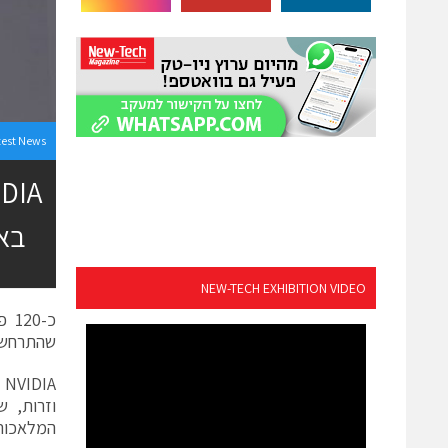
test News
בא
NEW-TECH EXHIBITION VIDEO
כ-0
שהתרחש 
המלאכות