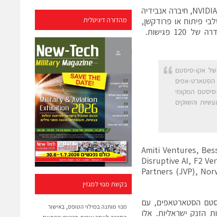
באירוע, שהובל על ידי תוכנית התמיכה בסטארט-אפים של החברה NVIDIA Inception, חיברה אנבידיה
Pre-See ועד ל-Round B עם מוצר בשלבי פיתוח או פרודקשן,
מהדורה דיגיטלית
לבין 14 קרנות הון-סיכון המחפשות הזדמנויות השקעה חדשות בישראל בסדרה של 120 פגישות.
 של אקו-סיסטם
ת הסטארט-אפים
אקו-סיסטם המקומי
יות והשווקים
Amiti Ventures, Bessemer Venture Part,
Disruptive AI, F2 Ve
Partners (JVP), Nor
בקשת מנוי למגזין
ה באקו-סיסטם הסטארטאפים, עם
מנוי מותנה במילוי הטופס, באישור
חברים בכל התעשיות והתחומים, ובהם יותר מ-900 חברות הזנק ישראליות. אלו