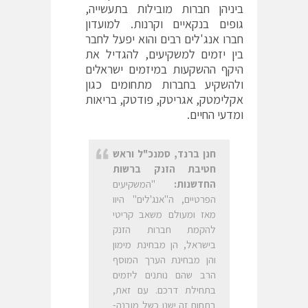
ביניהן חברות מובילות בתעשייה,
גופים בנקאיים וקרנות. למועדון
חברו אנג'לים רבים והוא יפעל לחבר
בין יזמים למשקיעים, להגדיל את
היקף ההשקעות במיזמים ישראלים
ולהשקיע בחברות מתחומים כגון
אקלימטק, אגריטק, פודטק, בריאות
ומדעי החיים.
חנן ברנד, סמנכ"ל וראש
חטיבת הזנק ברשות
החדשנות:
"המשקיעים
הפרטיים, ה"אנג'לים" היוו
מאז ומעולם משאב קריטי
להקמת חברות הזנק
בישראל, הן מבחינת מימון
והן מבחינת הערך המוסף
הרב שהם נותנים ליזמים
בתחילת דרכם. עם זאת,
בתחום זה ישנו כשל מובנה-