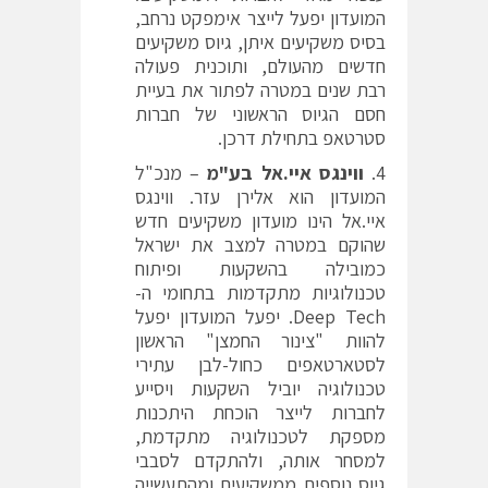
המועדון יפעל לייצר אימפקט נרחב,
בסיס משקיעים איתן, גיוס משקיעים
חדשים מהעולם, ותוכנית פעולה
רבת שנים במטרה לפתור את בעיית
חסם הגיוס הראשוני של חברות
סטרטאפ בתחילת דרכן.
ווינגס איי.אל בע"מ
– מנכ"ל
המועדון הוא אלירן עזר. ווינגס
איי.אל הינו מועדון משקיעים חדש
שהוקם במטרה למצב את ישראל
כמובילה בהשקעות ופיתוח
טכנולוגיות מתקדמות בתחומי ה-
Deep Tech. יפעל המועדון יפעל
להוות "צינור החמצן" הראשון
לסטארטאפים כחול-לבן עתירי
טכנולוגיה יוביל השקעות ויסייע
לחברות לייצר הוכחת היתכנות
מספקת לטכנולוגיה מתקדמת,
למסחר אותה, ולהתקדם לסבבי
גיוס נוספים ממשקיעים ומהתעשייה