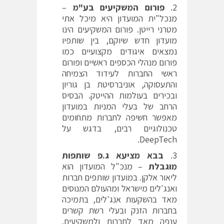
פורום המשקיעים בע"מ
–
מנכל"ית המועדון היא מיכל אתי
מטרני רייטן. פורום המשקיעים הינו
מועדון חדש שיוקם, בין שותפיו
נמצאים איגודים מקצועיים כמו
פורום מנהלי הכספים ראשיים ופורום
ראשי החברות לעידוד הצמיחה
והתעסוקה, אוניברסיטת בן גוריון
ובכירים בעולמות ההייטק. הבסיס
הרחב של בעלי המניות במועדון
מאפשר חשיפה לחברות מתחומים
טכנולוגיים רבים, בדגש על
DeepTech.
בבא מציעא ג.פ שותפות
מוגבלת
– מנכ"ל המועדון הוא
ליאור אלקן. במועדון שותפים חברות
ואנג'לים מישראל ומהעולם המנוסים
מאד בהשקעות אנג'לים, בתמיכה
בחברות הזנק ובעלי רשת קשרים
ענפה מאד לחברות ולמשקיעים.