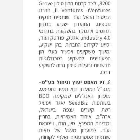
8200, לצד קרנות ההון סיכון Grove
Venturesו- IL Ventures, חברת
הביטוח הראל ועוד שותפים חזקים
נוספים. המועדון ישקיע במגוון
תחומים ויתמקד בהשקעות בתחומי
industry 4.0, אגטק, פודטק ועוד,
יסייע לקידום החברות בהן ישקיע,
ימשוך משקיעים ויכשיר בעלי הון
המעוניינים להשקיע בטכנולוגיות
חדשניות ובעלות סיכון גבוה להשקיע
דרכו.
זיו האפט יעוץ וניהול בע"מ
–
מנכ"ל המועדון הוא תמיר נחמיאס.
מועדון האנג'לים שמקימה BDO
בשותפות SeedBiz יאגד ויפעיל
רשת קשרים ענפה בישראל,
ארה"ב, איחוד האמירויות, בחריין
ומדינות המפרץ, סין, הודו, וייטנאם
ועוד. למועדון מעגל של מאות
שותפים אסטרטגיים ואלפי לקוחות,