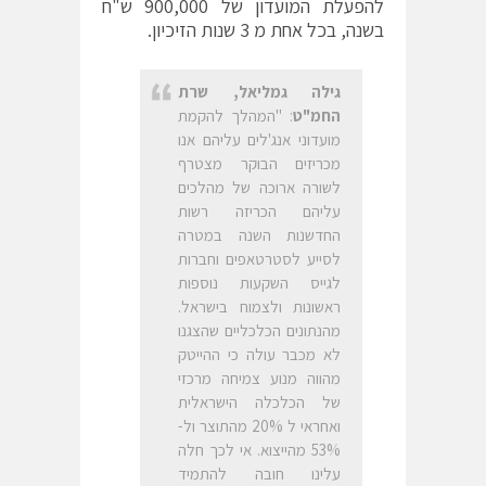
להפעלת המועדון של 900,000 ש"ח
בשנה, בכל אחת מ 3 שנות הזיכיון.
גילה גמליאל, שרת
החמ"ט
: "המהלך להקמת
מועדוני אנג'לים עליהם אנו
מכריזים הבוקר מצטרף
לשורה ארוכה של מהלכים
עליהם הכריזה רשות
החדשנות השנה במטרה
לסייע לסטרטאפים וחברות
לגייס השקעות נוספות
ראשונות ולצמוח בישראל.
מהנתונים הכלכליים שהצגנו
לא מכבר עולה כי ההייטק
מהווה מנוע צמיחה מרכזי
של הכלכלה הישראלית
ואחראי ל 20% מהתוצר ול-
53% מהייצוא. אי לכך חלה
עלינו חובה להתמיד