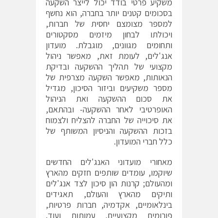
משקיע פרטי בודד יכול לייצר השקעה
בסכומים קטנים יותר בחברה, הוא נחשף
למספר מצומצם יחסית של חברות,
ויכולתו לבחון מיזמים מסקטורים
ותחומים מגוונים, מוגבלת. מועדון
אנג'לים, לעומת זאת, מאפשר ניהול
מקצועי של תהליך ההשקעה ובדיקת
הנאותות, מאפשר השקעה מצרפית של
מספר משקיעים וביזור הסיכון, מגדיל
את סכום ההשקעה ואת הניהול
האופרטיבי לאחר ההשקעה- ובהתאם,
את סיכוייה של החברה להצליח ולצמוח
בזכות ההשקעה והניסיון המשותף של
כלל חברי המועדון.
מאחורי מועדוני האנג'לים החדשים
שיוקמו, עומדים שותפים חזקים מהארץ
ומהעולם; קרנות הון סיכון לצד אנג'לים
ותיקים מהארץ והעולם, תאגידים
בינלאומיים, אקדמיה, חברות פרטיות,
פורומים מקצועיים, עמותות ועוד.