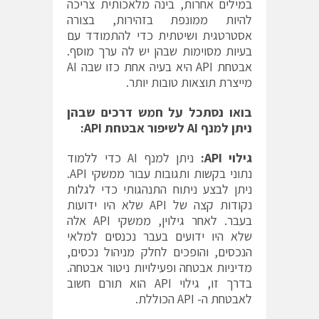
במילים אחרות, בינה מלאכותית צריכה
להיות ממונפת בזהירות, בצורה
אסטרטגית ושיטתית כדי להתמודד עם
בעיות מסוימות שבהן יש לה ערך מוסף.
אבטחת API היא בעיה אחת כזו שבה AI
מייצרת תוצאות טובות יותר.
בואו נסתכל על חמש דרכים שבהן
ניתן למנף
AI
לשיפור אבטחת
API
:
גילוי
API
:
ניתן למנף AI כדי ללמוד
נתוני בקשות ותגובות עבור ממשקי API.
ניתן לבצע ניתוח התנהגותי כדי לגלות
נקודות קצה של API שלא היו ידועות
בעבר. לאחר גילוין, ממשקי API אלה
שלא היו ידועים בעבר נכנסים למלאי
הנכסים, והופכים לחלק מניהול נכסים,
מדיניות אבטחה ופעילויות ניטור אבטחה.
בדרך זו, גילוי API הוא תורם חשוב
לאבטחת ה- API הכוללת.