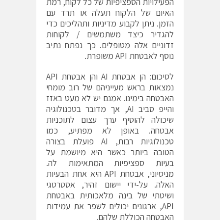
הפעילויות הספציפיות של כל לקוח, רמת
האיום של הלקוח תעלה או תרד עם
הזמן. ניתן לקבוע מדיניות ותהליכים כדי
להגדיר כיצד משתמשים / לקוחות
זדוניים אלה מטופלים. כך נפתח נתיב
נוסף לאבטחת API משופרת.
לסיכום: הן אבטחת AI והן אבטחת API
נמצאות בראש מעייניהם של רוב מומחי
האבטחה בימינו. אמנם יש לא מעט באזז
והייפ סביב AI, אך מדובר בטכנולוגיה
שיכולה להוסיף ערך עצום לתוכניות
אבטחה. באופן לא מפתיע, כמו
טכנולוגיות רבות, AI פועלת בצורה
הטובה ביותר כאשר היא מיושמת על
בעיות ספציפיות המתאימות לה.
מניסיוני, אבטחת API היא אחת הבעיות
האלה. על-ידי יישום זהיר, אסטרטגי
ושיטתי של בינה מלאכותית באבטחת
API, ארגונים יכולים לשפר את עמידות
האבטחה הכוללת שלהם.