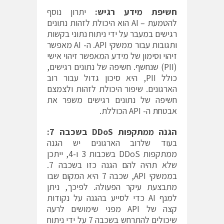
חשיפת מידע רגיש:
יתרון נוסף
להטמעת – AI הוא היכולת לזהות נתונים
רגישים במעבר על ידי ניתוח נתוני בקשות
ותגובות עבור ממשקי API. ה- AI מאפשר
זיהוי וסימון של מידע המאפשר זיהוי אישי
(PII) שנחשף. חשיפה של נתונים רגישים,
כולל PII, היא סיכון גדול עבור רוב
הארגונים. שיפור היכולת לזהות ולצמצם
חשיפה של נתונים רגישים משפר את
אבטחת ה- API הכוללת.
הגנה ממתקפות
DDoS
בשכבה 7:
בעוד שלרוב הארגונים יש הגנה
ממתקפות DDoS בשכבות 3 ו-4, ייתכן
שלא תהיה להם הגנה כזו בשכבה 7.
בממשקי API, שכבה 7 היא המקום שבו
מתבצעת עיקר הפעולה. לפיכך, ניתן
למנף AI כדי לסייע בהגנה על נקודות
קצה של API מפני שימושים לרעה
שיכולים להתרחש בשכבה 7 על ידי ניתוח