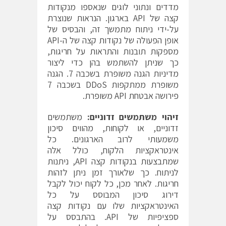
מדדים ונתוני לוגים שנאספו מנקודות
קצה של API בארגון. הנראות שנוצרת
על-ידי ניתוח מתמשך זה, והבסיס של
אופן הפעולה של נקודות קצה של ה-API
מספקות תובנות והתראות על חריגות,
כך שניתן להשתמש בהן כדי ליצור
מדיניות הגנה משופרת בשכבה 7. הגנה
משופרת ממתקפות DDoS בשכבה 7
פירושה אבטחת API משופרת.
זיהוי משתמשים זדוניים:
משתמשים
זדוניים, או לקוחות, מהווים סיכון
משמעותי לרוב הארגונים. כל
אינטראקציות הלקוח, כולל אלה
שמתבצעות בנקודות קצה API, ניתנות
לניתוח. כך שלאורך זמן ניתן לזהות
חריגות. לאחר מכן, כל לקוח יכול לקבל
דירוג סיכון המבוסס על כל
האינטראקציות שלו עם נקודות קצה
ספציפיות של API. בהתבסס על