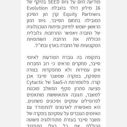
מודיעה היום על גיוס SEED בהיקף של
16 מיליון דולר בהובלת Evolution
Equity Partners קרן הון הסיכון
המובילה בתחום הסייבר. גיוס ההון
הראשון ישמש לחיזוק ופיתוח הטכנולוגיה
של החברה ויאפשר התרחבות גלובלית
הכוללת את הרחבת השותפויות
המקצועיות של החברה בארץ ובחו"ל.
בתקופה בה גוברת המודעות לאיומי
סייבר, מחקרים מראים כי רוב החברות
אינן עמידות ולא מתפקדות בצורה
מספקת, במקרה שמשבר סייבר אכן
קורה. פלטפורמת ה-SaaS של Cytactic
מציעה פתרון מקיף המשלב מוכנות
למשבר, תגובה והתאוששות מותאמים
לפרופילים עסקיים וסיכונים משתנים.
היא מאפשרת לארגונים להתמודד עם
האיומים הגוברים על עסקיהם במקרה של
משבר סייבר בעזרת מתודולוגיה פשוטה
הכוללת את כל בעלי התפקיד