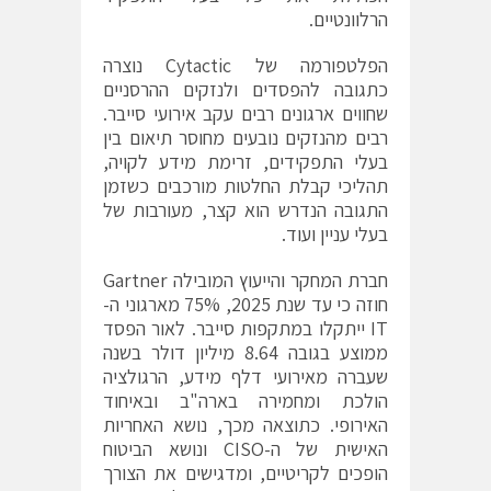
הרלוונטיים.
הפלטפורמה של Cytactic נוצרה
כתגובה להפסדים ולנזקים ההרסניים
שחווים ארגונים רבים עקב אירועי סייבר.
רבים מהנזקים נובעים מחוסר תיאום בין
בעלי התפקידים, זרימת מידע לקויה,
תהליכי קבלת החלטות מורכבים כשזמן
התגובה הנדרש הוא קצר, מעורבות של
בעלי עניין ועוד.
חברת המחקר והייעוץ המובילה Gartner
חוזה כי עד שנת 2025, 75% מארגוני ה-
IT ייתקלו במתקפות סייבר. לאור הפסד
ממוצע בגובה 8.64 מיליון דולר בשנה
שעברה מאירועי דלף מידע, הרגולציה
הולכת ומחמירה בארה"ב ובאיחוד
האירופי. כתוצאה מכך, נושא האחריות
האישית של ה-CISO ונושא הביטוח
הופכים לקריטיים, ומדגישים את הצורך