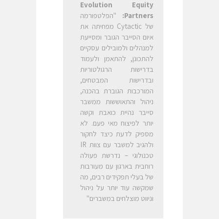
Evolution Equity
Partners
:
"הפלטפורמה
של Cytactic מפחיתה את
איום הסייבר הגובר ומסייעת
למנהלים ולמובילים עסקיים
להתכונן, להתאמן ולעמוד
בדרישות הרגולטוריות
ובדרישות המבטחים,
המורכבות הגוברת בהכנה,
ניהול והתאוששות ממשבר
סייבר נהיית כואבת וקשה
יותר לפיצוח מאי פעם. לא
מספיק לדעת כיצד לחקור
ולהגיב למשבר עם צוות IR
טכנולוגי – נדרשת פעולה
רוחבית בארגון עם מעורבות
של בעלי תפקידים רבים, מה
שמקשה עוד יותר על ניהול
וניווט מוצלחים במשברים"