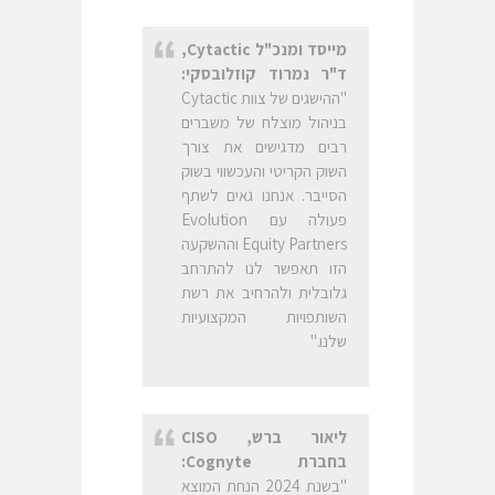
מייסד ומנכ"ל
Cytactic
,
ד"ר נמרוד קוזלובסקי:
"ההישגים של צוות Cytactic
בניהול מוצלח של משברים
רבים מדגישים את צורך
השוק הקריטי והעכשווי בשוק
הסייבר. אנחנו גאים לשתף
פעולה עם Evolution
Equity Partners וההשקעה
הזו תאפשר לנו להתרחב
גלובלית ולהרחיב את רשת
השותפויות המקצועיות
שלנו."
ליאור ברש,
CISO
בחברת
Cognyte
:
"בשנת 2024 הנחת המוצא