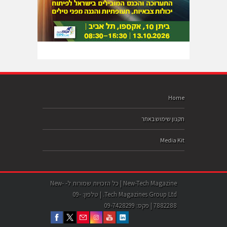
Home
תקנון שימוש באתר
Media Kit
New-Tech Magazine | כל הזכויות שמורות ל- New-
Tech Magazines Group Ltd. | טלפון: 09-
7882288 | פקס: 09-7428299