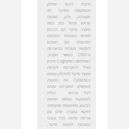
חייבת להיות שחלק
ממתקפות הסייבר לא
תעצרנה, ולכן, מוכנות
מראש וניהול נכון בעת
משבר סייבר הם רכיבים
חיוניים בתוכנית המוכנות
הארגונית. הם הופכים
לפקטור המרכזי בהיערכות
ה-CISO בעשור הקרוב.
כשחיפשנו בCognyte פתרון
כולל להיערכות לקראת
משבר סייבר ולניהולו, מצאנו
בCytactic את המענה
המושלם. המערכת ענתה
לכל צרכינו: יכולת
להטמעת הנחיות ישימות
לביצוע ומותאמות ספציפית
לתנאי החברה שלנו עם
פריסה מלאה לכל היבטי
המוכנות למשבר סייבר,