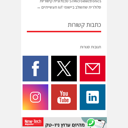
STMicroelectronics טכנולוגיית קישוריות
סלולרית שתשולב ביישומי IoT תעשייתיים
→
כתבות קשורות
תגובות סגורות