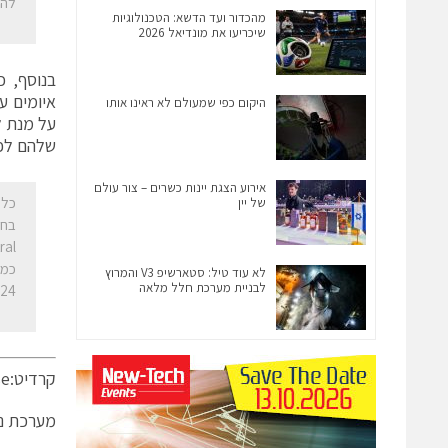
להפ
מהכדור ועד הדשא: הטכנולוגיות
שיכריעו את מונדיאל 2026
איומים ע
היקום כפי שמעולם לא ראינו אותו
על מנת ל
שלהם לפנ
אירוע הצגת יינות כשרים – צור עולם
של יין
בחו
כמו
לא עוד טיל: סטארשיפ V3 והמרוץ
לבניית מערכת חלל מלאה
4".
קרדיט:Hewlett Packard Enterprise
מערכת ני