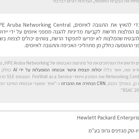
חית את הבקרות החופפות, העלולות לגרום לבלבול".
ם המלצות חדשות לקביעת מדיניות להגנה ממפני איומים על ידי יירו
הבטיח שהמלצות לא יפריעו לתפקוד הרשת, צוותים יכולים לצפות בשי
י ההטמעה כחלק מן מתהליכי האכיפה והתגובה לאיומים.
דש מאי, אשר כללו
יכולות תצפית וניטור אבטחה המופעלות על ידי AI
Networking Central
 כן, במהלך הכנס,
CRN הכתירה את ההכרזה
כ-"אחד ממוצרי אבטחת הסייבר המגנ
RSAC 202
ו-טק מגזינים גרופ בע"מ