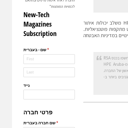
החברה לאחר אימות פרטים ובהתאם
לכמויות המופצות*
בנוסף, כדי להאיץ את התגובה לאיומים, HPE Aruba Networking Central משלב יכולות איתור
ט מתקפות פוטנציאליות.
נויים במדיניות האבטחה
כלים חדשים אלו המרחיבים את סל פתרונות האבטחה של HPE Aruba Networking, נחשפו בכנס RSA
כחלק מ-HPE Aruba
 ואת הפתרון הייחודי FireWall as a Service המבוסס SSE הראשון של החברה.
יבים ביותר ב-