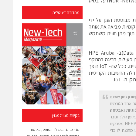
לאיתור ותגובה לאירועים ברשת התקשורת (NDR -Network Detection and Response) על בסיס
מהדורה דיגיטלית
 במודל אפס אמון (ZTNA) האוניברסלית מבוססת הענן על ידי
נקודות קצה מקומיות מביאה את אותה
 תוך מתן חווית משתמש
פתרון ה-NDR החדש ממנף את הטלמטריה של “אגמי הנתונים” (Data Lakes)ב- HPE Aruba
ודלי AI שנועדו לנטר ולזהות פעילות חריגה בהתקני
IoT פגיעים, המשמשים יותר ויותר כבעלי תפקיד חשוב בתהליכים עסקיים קריטיים. ככל שה- IoT הופך
נים ללימוד והפעלת AI ג'נרטיבי (Gen AI), כך גדלה החשיבות הקריטית
- IoT.
ם נקודות עיוורון כיוון שאינם
ם אחד הגורמים
וגיות ואבטחה
בקשת מנוי למגזין
ופן הולך וגובר
על הרשת כדי לספק פתרונות אבטחה מסוג Zero Trust, אנחנו ב-HPE Aruba Networking מספקים
מנוי מותנה במילוי הטופס, באישור
 מחוצה לו כדי