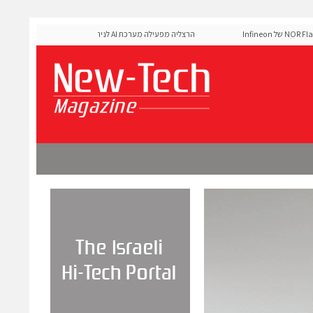
MediaTek אישרה את זיכרון ה-NOR Flash של Infineon
הרצליה מפעילה מערכת AI לניהול אדפטיבי של רמזורים