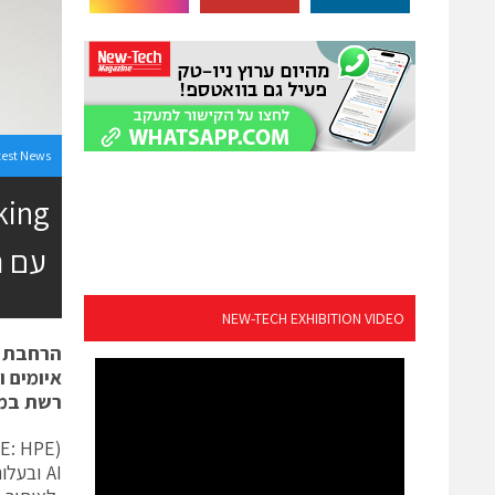
test News
עם הכר
NEW-TECH EXHIBITION VIDEO
הרחבת י
איומים 
רשת במו