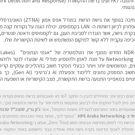
הגותי.
HPE מרחיבה בנוסף את גישת הרשת
הרחבת הפתרון לכיוון רשתות ה- LAN בקמפוסים. יכולת הגנה על 
בקרת גישה, אשר הוגדרו לסביבת הענן, גם לקמפוסים ודאטה סנטרים,
כיפה עקבית ללא קשר למיקום המשתמש או לשיטת הקישוריות שלו.
Networking Central על מנת לאמן ולהטמיע מ
למרכיב חשוב המספק נתו
ויים במאפייני התנועה ברשת התקשורת, מצב הקישוריות או השפעת התקן ה
"ארגונים רבים יותר מתחילים להבין כי התקני IoT לא מאובטחים ברשת מהווי
ים. ניתן לנצל התקנים אלו לביצוע מתקפות גדולות יותר על הרשת וכתוצאה מכך, ה
מעותיים ביותר התורמים להגדלת משטח התקיפה", אמר
ג'ון גרין,
סמנכ"ל טכנול
י ב-
HPE Aruba Networking
. "בנוסף לכך, כאשר צוותי האבטחה מסתמכים בא
היכולת לאכוף מדיניות בקרת גישה אחת ואחידה עבור היישומים באתר המקומי או