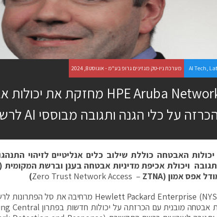
La
,
AI Tech
מערכת ניו-טק מגזינים גרופ בע"מ - אוגוסט 8, 2024
HPE Aruba Networking מחזקת את 
זה על כלי הגנה ותגובה מבוססי AI לרשתות תקשורת
כולות האבטחה כוללת שילוב כלים אנליטיים לזיהוי התנהגו
ותגובה ויכולת אכיפת מדיניות אבטחה בענן וברשת המקומית (
דל אפס אמון (
ZTNA)
Zero Trust Network Access –
Hewlett Packard Enterprise
(NYSE: HPE) מרחיבה את סל הפתרונ
AI ובעלות אבטחה מובנית עם הכר