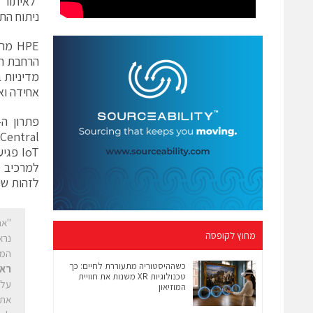
ניתוח התנ
מדיניות 
אחידה וא
לזהות שינ
מחוץ לקופסה
נרא
המש
כשההיסטוריה מתעוררת לחיים: כך
ראש
טכנולוגיות XR משנות את חוויית
המוזיאון
את 