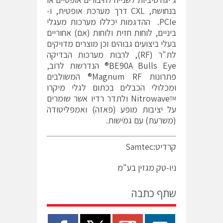
בנחושת, CXL דרך מערכת אופטית, ו-
PCIe. ההדגמות יכללו מערכות מעגלי
ביניים, לוחות חזית ולוחות (אם) אחוריים
בעלי ביצועים גבוהים וכן מוצרים מדויקים
לת"ר (RF), לרבות מערכות הבדיקה
BE90A Bulls Eye®
הנדרשות לרוב,
פתרונות
Magnum RF
® המשולבים
ומכלולי הכבלים בכתום לגלי מיקרו
Nitrowave
ולתדר רדיו אשר שומרים
TM
על יציבות מופע (פאזה) ואמפליטודה
(משרעת) עם גמישות.
קרדיט:Samtec
ניו-טק מגזין בע"מ
שתף כתבה