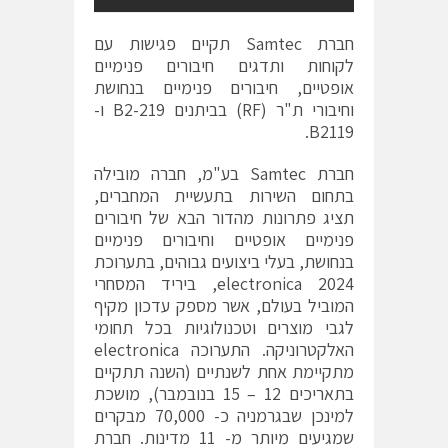
חברת
Samtec
תקיים פגישות עם
לקוחות ותדגים חיבורים פנימיים
אופטיים, חיבורים פנימיים בנחושת
וחיבורי ת"ר (
RF
) בביתנים
B2-219
ו-
.
B2119
חברת Samtec בע"מ, חברה מובילה
בתחום השירות בתעשיית המחברים,
תציג פתרונות מהדור הבא של חיבורים
פנימיים אופטיים וחיבורים פנימיים
בנחושת, בעלי ביצועים גבוהים, בתערוכת
electronica 2024, ביריד המסחרי
המוביל בעולם, אשר מספק עדכון מקיף
לגבי מוצרים וטכנולוגיות בכל תחומי
האלקטרוניקה. התערוכה electronica
מתקיימת אחת לשנתיים (השנה תתקיים
בתאריכים 12 – 15 בנובמבר), מושכת
למינכן שבגרמניה כ- 70,000 מבקרים
שמגיעים מיותר מ- 11 מדינות. חברת