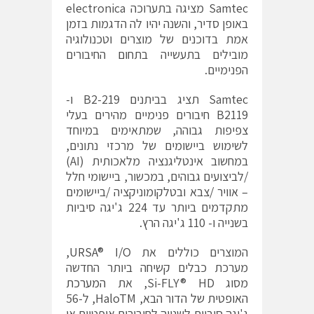
Samtec מציגה בתערוכה electronica
באופן סדיר, והשנה יהיו לה הדגמות בזמן
אמת בדוכנים של מוצרים וטכנולוגיה
מובילים בתעשייה בתחום החיבורים
הפנימיים.
Samtec תציג בביתנים B2-219 ו-
B2119 חיבורים פנימיים מהירים בעלי
צפיפות גבוהה, שמתאימים במיוחד
לשימוש ביישומים של מרכזי נתונים,
במחשוב אינטליגנציה מלאכותית (AI)
/לביצועים גבוהים, במכשור, ביישומי חלל
– אוויר /צבא ובטלקומוניקציה /ביישומים
מתקדמים ביותר עד 224 ג'יגה סיביות
בשנייה ו- 110 ג'יגה הרץ.
המוצרים כוללים את
URSA® I/O
,
מערכת כבלים קשיחה ביותר החדשה
מסוג Si-FLY® HD, את
המערכת
האופטית של הדור הבא, HaloTM
, ל-56
ג'יגה סיביות לשנייה לחיבורים אופטיים או