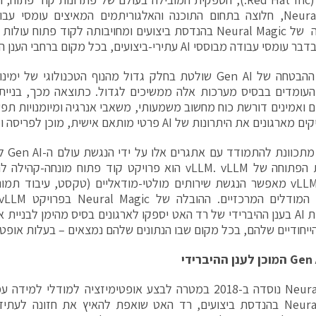
מומחיותה של Neural Magic בהנדסת ביצועים ומחויבותה לקוד פתו
בודה מבוססי AI עתירי-ביצועים, בכל מקום ברחבי הענן ההיברידי.
בעוד כי ההבטחה של Gen AI שולטת בחלק גדול מהנוף הטכנולוגי 
 ואמינים דורשת כוח מחשוב משמעותי, משאבי אנרגיה ומיומנויות תפע
ם את היתרונות של AI פרטי מותאם אישית, מוכן לפריסה ומודע יותר לאבטחה.
רד האט
החדשנות הפתוחה של vLLM. vLLM הוא פרויקט קוד פתוח מונ
פרויקט vLLM מאפשר הנגשת שירותים מולטי-מודאליים (טקסט, עיבוד ת
ייחודיים שלהם, בכל מקום שבו הנתונים שלהם נמצאים – בעלות אופטי
Gen 
המוכן לענן ההיברידי
Neural Magic נוסדה ב-2018 במטרה לבצע אופטימיזציה למודלי