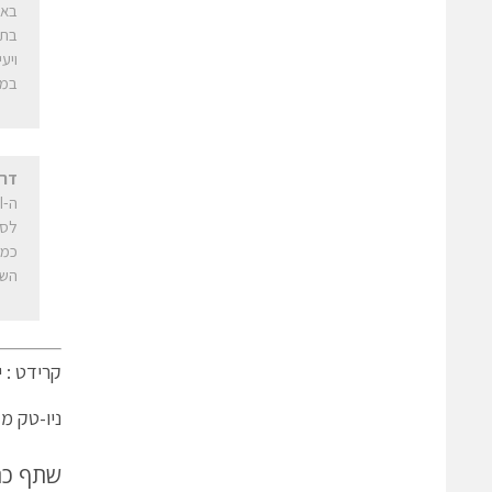
ויע
במסע
דרי
לסט
השלי
קרידט : י
ניו-טק מג
שתף כ