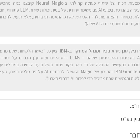
באמצעות הכוח של שיתוף פעולה קהילתי. ב-ral Magic
בתעשייה בהנדסת ביצועי AI עם משימה ייחוד
ילות במיוחד. ההצטרפות לרד האט היא לא רק התאמה תרבותית, אלא תועיל לחברות 
ות טרנספורמציית ה-AI שלהן".
ו גיל, סגן נשיא בכיר ומנהל המחקר ב-
IBM
, ציין כי, "כאשר הלקוחות שלנו מח
ה-AI בסביבות ההיברידיות שלהם – LLMs וירטואליים ומוטי-ענן הבנויי
נדרט בתעשייה. ההובלה של רד האט בקוד פתוח בשילוב עם הבחירה במודלים יעי
כמו IBM Granite וההיצע של Neural Magic להרחבת AI על 
טה והגמישות שהם צריכים כדי לפרוס AI ברחבי הארגון".
ח"צ.
זין בע"מ
תבה