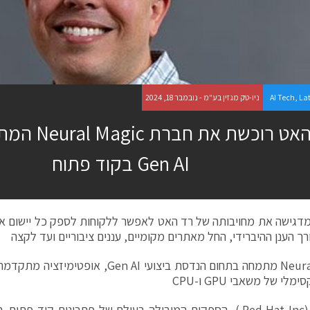
La
,
AI Tech
ניו-טק מגזין בע"מ - נובמבר 18, 2024
רד האט רוכשת 
Gen AI בקוד פתוח
דגישה את מחויבותה של רד האט לאפשר ללקוחות לספק כל יישום או
רך הענן ההיברידי, החל מאתרים מקומיים, עננים ציבוריים ועד לקצה
Neura
מתמחה בתחום הנדסת ביצועי
Gen AI
, אופטימיזציה מתקדמת
קסימלי של משאבי
GPU
ו-
CPU
רד האט (Red Hat Inc.), הספקית המובילה בעולם של פתרונות קוד 