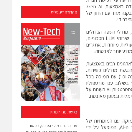
Neural Magic, חלוצה בתחום התוכנה והאלגוריתמים המאיצים עומסי עבודה באמצעות Gen AI.
ח עולות בקנה אחד עם החזון של
מהדורה דיגיטלית
של ימינו, מודלי השפה הגדולים
(LLMs) העומדים בבסיס מערכות אלה ממשיכים לגדול. כתוצאה מכך, בניית שירותי LLM חסכוניים,
וליות מיוחדות. אתגרים
 מתכוונת להתמודד עם אתגרים אלו על ידי הנגשת עולם ה-Gen AI לארגונים רבים באמצעות
חה-קהילה להנגשת מודלים כשירות.
מונה וכו׳) עם תמיכה בכל
משפחות המודלים המרכזיים. ההובלה של Neural Magic בפרויקט vLLM בשילוב עם פורטפוליו
טכנולוגיות AI בענן ההיברידי של רד האט יספקו לארגונים בסיס מהימן לבניית אסטרטגיות AI העונות על
מלית ובאופן מאובטח.
בקשת מנוי למגזין
 למידה עמוקה. עם המומחיות של
מנוי מותנה במילוי הטופס, באישור
Neural Magic בהנדסת ביצועים, רד האט שואפת להאיץ את חזונה לעתיד ה-AI, המופעל על ידי