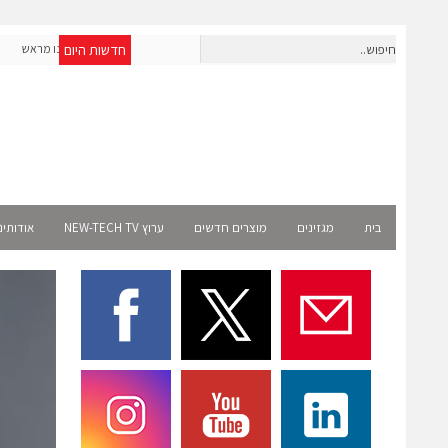
חדשות היום
חברת IAIG גייסה 6 מיליון דולר להקמת חברות תוכנה שנבנו מראש
לעידן ה-AI
Select
בית
מגזינים
מוצרים חדשים
ערוץ NEW-TECH TV
אודותינ