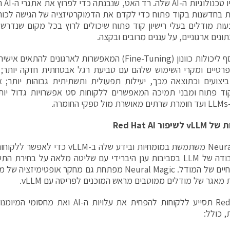
פורטפ
חדשנות בקוד פתוח כדי לקדם את הדמוקרטיזציה של הגישה לכוח 
צעות מודלים בעלי רישיון קוד פתוח שיכולים לרוץ בכל מקום שנדרש 
ונים ארגוניים, על עננים מרובים ובקצה.
פרטיים ומקרי השימוש שלהם עם טביעת רגל אבטחתית חזקה יותר; 
יצועים וכתוצאה מכך, יעילות תפעולית ותשתיתית גבוהות יותר; 
וד פתוח ומבני תמיכה המאפשרים ללקוחות סט אפשרויות גדול יו
רה.
ת של
vLLM
לשיפור
Red Hat AI
Neural Magic משתמשת במומחיות ובידע שלה 
עומסי עבודה של LLM בסביבות ענן היברידי עם שליטה מלאה על בחי
מאגר של מודלים ממוטבים מראש המוכנים לפריסה עם vLLM.
Red Hat AI תסייע ללקוחות להפחית את עלויות
, כולל: