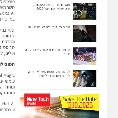
מהכדור ועד הדשא: הטכנולוגיות
משתמשת ב
שיכריעו את מונדיאל 2026
AI באמ
במרכזי נת
היקום כפי שמעולם לא ראינו אותו
לנתונים 
והנדסת ב
מבוסס ק
אירוע הצגת יינות כשרים – צור עולם
וכלים, ל-LLMs ועד חומרת שרתים מאושרת מול ספקי החומ
של יין
המובילו
לא עוד טיל: סטארשיפ V3 והמרוץ
לבניית מערכת חלל מלאה
ומתחזקת 
עוצמתיות