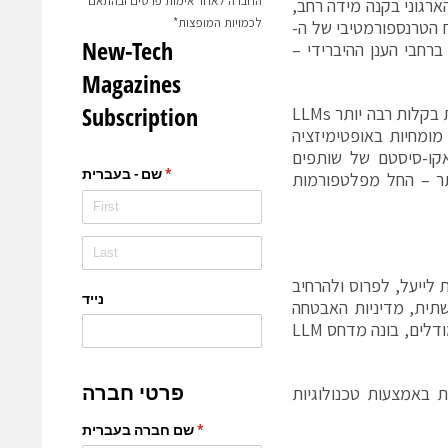
החברה לאחר אימות פרטים ובהתאם
וליו טכנולוגיות ה-AI שלה. רד האט, שנבנתה כדי לפרוץ את אתגרי ה-AI הארגוני בקנה מידה רחב,
לכמויות המופצות*
הטרנספורמטיבי של ה-
ברחבי הענן ההיברידי –
זאת בנוסף ליכולות כוונון (Fine-Tuning) המאפשרות לארגונים להתאים אישית בקלות רבה יותר LLMs
מומחיות באופטימיזציה
אקו-סיסטם של שותפים
תר – החל מפלטפורמות
ב-vLLM כדי לאפשר ללקוחות לייעל, לפרוס ולהרחיב
רת התשתית, מדיניות האבטחה
ומחזור החיים של המודל. Neural Magic מפתחת גם מחקר אופטימיזציה של מודלים, בונה מדחס LLM
 ה-AI ואת מחסומי המיומנות באמצעות טכנולוגיות