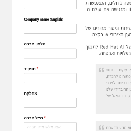
שפה גדולים, המאפשרת
בדיקה והרצה בצורה חלקה של משפחת מודלי השפה הגדולים IBM Granite ומנגישה את עולם ה-
ון, שירות וניטור מהירים של
ההובלה הטכנולוגית של Neural Magic בתחום ה-vLLM תשפר את יכולתה של Red Hat AI לתמוך
ריכים לרוץ בכל מקום בו נתוני
ופתוחים להכרח,
ם ביותר לצרכי
ים להשלים את פורטפוליו ה-AI ממוקד-הענן ההיברידי שלנו
נו להיות לא רק 'רד האט' של
וא מניע חדשנות