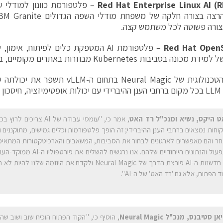
Red Hat Enterprise Linux AI (R
– פלטפורמת כוונון למודלי 
Red Hat OpenS
– פלטפורמת AI המספקת כלים לפיתוח, אימ
בסביבות Kubernetes מבוזרות באתרים מקומיים, בענן הציבורי או בקצה.
בטחה.
 היקס, נשיא ומנכ"ל רד האט
, אמר כי, "עומסי עבודה של AI צ
וחות נמצאים ברחבי הענן ההיברידי; זה הופך פלטפורמות וכלים גמישים, מתוקננים 
ר והם מאפשרים לארגונים לבחור את הסביבות, המשאבים והארכיטקטורות המתאימי
התפעול והנתונים הייחודיים שלהם. אנו נרגש
עם חדשנות ה-AI פורצת הדרך של Neural Magic ולקדם את היוזמה של
ד הפתוח, אלא גם 'רד האט' של ה-AI".
אן סטיבנס, מנכ"ל
Neural Magic
, הוסיף כי, "הקוד הפתוח הוכיח שוב ושוב שה