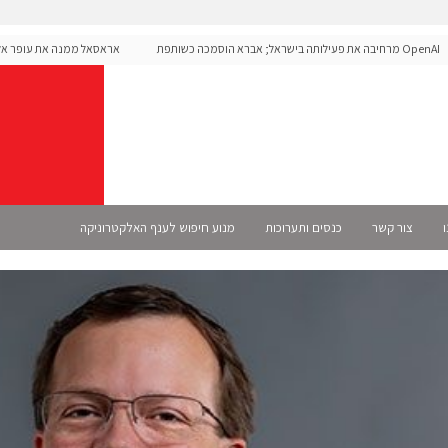
OpenAI מרחיבה את פעילותה בישראל; אברא הוסמכה כשותפת
אראסאל ממנה את עופר אליקים
 רשמית
ו
צור קשר
כנסים ותערוכות
מנוע חיפוש לענף האלקטרוניקה