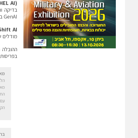
HEL AI)
GenAI בצורה פשוטה לכל משתמש קצה.
hift AI
מודלים של למידת מכונה 
בפריסות LLM בכל מקום ברחבי הענן ההיברידי עם יכולות אופטימיזציה, חיסכון בעלויות וא
מאט
הלק
מאח
הקו
ברי